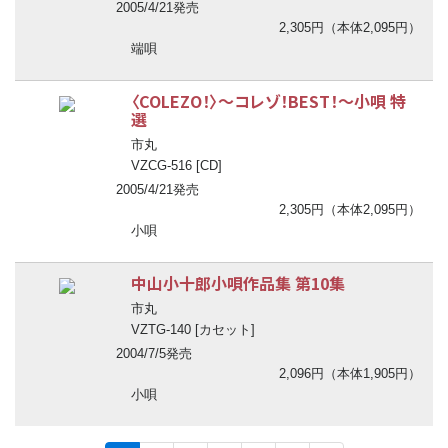
2005/4/21発売
2,305円（本体2,095円）
端唄
〈COLEZO！〉
〜
コレゾ！BEST！
〜
小唄 特
選
市丸
VZCG-516 [CD]
2005/4/21発売
2,305円（本体2,095円）
小唄
中山小十郎小唄作品集 第10集
市丸
VZTG-140 [カセット]
2004/7/5発売
2,096円（本体1,905円）
小唄