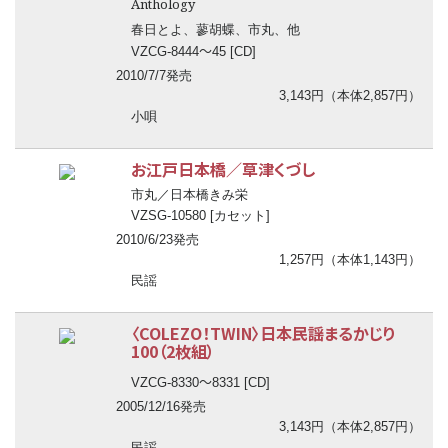
Anthology
春日とよ、蓼胡蝶、市丸、他
〜
VZCG-8444
45 [CD]
2010/7/7発売
3,143円（本体2,857円）
小唄
お江戸日本橋／草津くづし
市丸／日本橋きみ栄
VZSG-10580 [カセット]
2010/6/23発売
1,257円（本体1,143円）
民謡
〈COLEZO！TWIN〉日本民謡まるかじり
100（2枚組）
〜
VZCG-8330
8331 [CD]
2005/12/16発売
3,143円（本体2,857円）
民謡