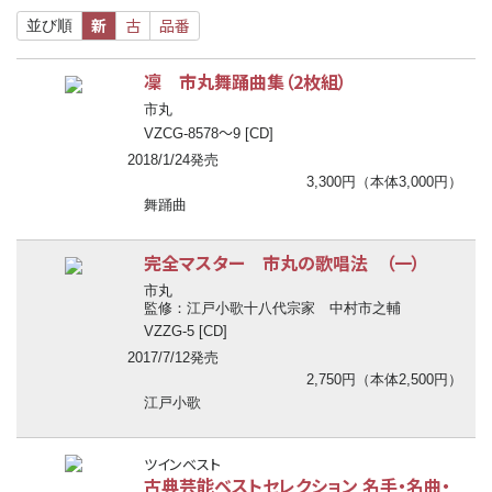
新
古
品番
並び順
凜 市丸舞踊曲集（2枚組）
市丸
〜
VZCG-8578
9 [CD]
2018/1/24発売
3,300円（本体3,000円）
舞踊曲
完全マスター 市丸の歌唱法 （一）
市丸
監修：江戸小歌十八代宗家 中村市之輔
VZZG-5 [CD]
2017/7/12発売
2,750円（本体2,500円）
江戸小歌
ツインベスト
古典芸能ベストセレクション 名手・名曲・