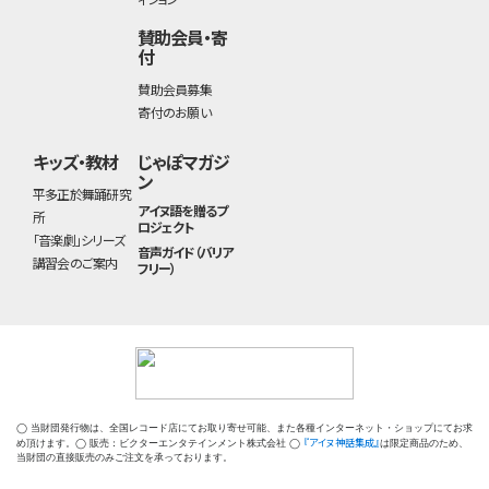
賛助会員・寄
付
賛助会員募集
寄付のお願い
キッズ・教材
じゃぽマガジ
ン
平多正於舞踊研究
アイヌ語を贈るプ
所
ロジェクト
「音楽劇」シリーズ
音声ガイド（バリア
講習会のご案内
フリー）
◯ 当財団発行物は、全国レコード店にてお取り寄せ可能、また各種インターネット・ショップにてお求
『アイヌ神話集成』
め頂けます。◯ 販売：ビクターエンタテインメント株式会社 ◯
は限定商品のため、
当財団の直接販売のみご注文を承っております。