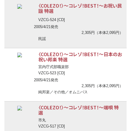
〈COLEZO！〉
〜
コレゾ！BEST！
〜
お祝い民
謡 特選
VZCG-524 [CD]
2005/4/21発売
2,305円（本体2,095円）
民謡
〈COLEZO！〉
〜
コレゾ！BEST！
〜
日本のお
祝い邦楽 特選
宮内庁式部職楽部
VZCG-523 [CD]
2005/4/21発売
2,305円（本体2,095円）
純邦楽／その他／オムニバス
〈COLEZO！〉
〜
コレゾ！BEST！
〜
端唄 特
選
市丸
VZCG-517 [CD]