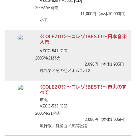
〜
VZCG-8297
8301 [CD]
2005/7/6発売
11,000円（本体10,000円）
小唄
〈COLEZO！〉
〜
コレゾ！BEST！
〜
日本音楽
入門
VZCG-541 [CD]
2005/4/21発売
2,096円（本体1,905円）
純邦楽／その他／オムニバス
〈COLEZO！〉
〜
コレゾ！BEST！
〜
市丸のす
べて
市丸
VZCG-533 [CD]
2005/4/21発売
2,096円（本体1,905円）
流行歌／舞踊曲／舞踊歌謡