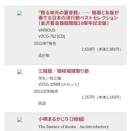
『甦る栄光の蓄音器』
──
銘器と名盤が
奏でる日本の流行歌ベストセレクション
［金沢蓄音器館開館10周年記念盤］
VARIOUS
VZCG-752 [CD]
2011/9/7発売
2,619円（本体2,381円）
流行歌
三階節／隠岐相撲取り節
市丸／松江徹
VZSG-10588 [カセット]
2011/3/30発売
1,257円（本体1,143円）
民謡
小唄まるかじり（2枚組）
The Essence of Kouta：An Introductory