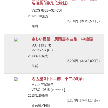
名演集「端唄」（2枚組）
〜
VZCG-8531
32 [CD]
2014/3/19発売
2,750円（本体2,500円）
端唄
楽しい民謡 民踊基本曲集 中級編
他
浅野千鶴子
VZCG-777 [CD]
2013/4/17発売
2,200円（本体2,000円）
民謡
名古屋ストトコ節／十三の砂山
市丸／三浦隆子
VZSG-10615 [カセット]
2013/3/20発売
1,257円（本体1,143円）
新民謡／民謡