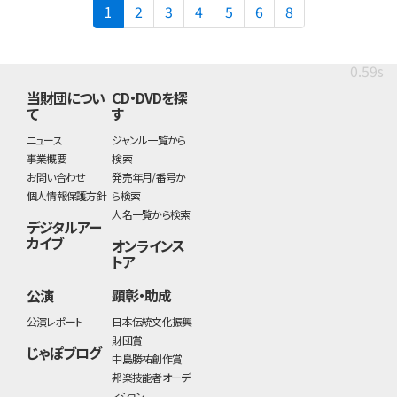
(current)
1
2
3
4
5
6
8
0.59s
当財団につい
CD・DVDを探
て
す
ニュース
ジャンル一覧から
事業概要
検索
お問い合わせ
発売年月/番号か
個人情報保護方針
ら検索
人名一覧から検索
デジタルアー
カイブ
オンラインス
トア
公演
顕彰・助成
公演レポート
日本伝統文化振興
財団賞
じゃぽブログ
中島勝祐創作賞
邦楽技能者オーデ
ィション