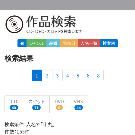
ジャンル
品番
発売日
人名
一覧
検索窓
検索結果
(current)
1
2
3
4
5
6
8
CD
カセット
DVD
VHS
40
71
0
44
検索条件：人名で「市丸」
件数：155件