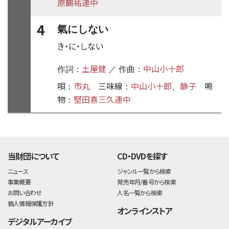
原鶴祐連中
4
氣にしない
き・に・しない
土屋健
中山小十郎
作詞：
／ 作曲：
唄
市丸
三味線
中山小十郎
静子
鳴
：
：
、
物
堅田喜三久連中
：
time:0.38 s
・
当財団について
CD・DVDを探す
ニュース
ジャンル一覧から検索
事業概要
発売年月/番号から検索
お問い合わせ
人名一覧から検索
個人情報保護方針
オンラインストア
デジタルアーカイブ