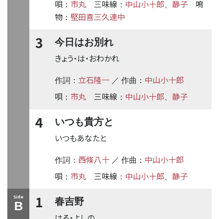
唄
市丸
三味線
中山小十郎
静子
鳴
：
：
、
物
堅田喜三久連中
：
3
今日はお別れ
きょう・は・おわかれ
立石隆一
中山小十郎
作詞：
／ 作曲：
唄
市丸
三味線
中山小十郎
静子
：
：
、
4
いつも貴方と
いつもあなたと
西條八十
中山小十郎
作詞：
／ 作曲：
唄
市丸
三味線
中山小十郎
静子
：
：
、
1
Side
春吉野
B
はる・よしの