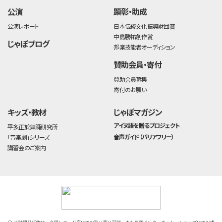
公演
顕彰・助成
公演レポート
日本伝統文化振興財団賞
中島勝祐創作賞
じゃぽブログ
邦楽技能者オーディション
賛助会員・寄付
賛助会員募集
寄付のお願い
キッズ・教材
じゃぽマガジン
アイヌ語を贈るプロジェクト
平多正於舞踊研究所
音声ガイド（バリアフリー）
「音楽劇」シリーズ
講習会のご案内