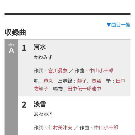
▼曲目一覧
収録曲
1
Side
河水
A
かわみず
宮川曼魚
中山小十郎
作詞：
／ 作曲：
唄
市丸
三味線
静子
豊藤
箏
田中
：
：
、
：
佐知子
鳴物
田中伝一郎連中
：
2
淡雪
あわゆき
仁村美津夫
中山小十郎
作詞：
／ 作曲：