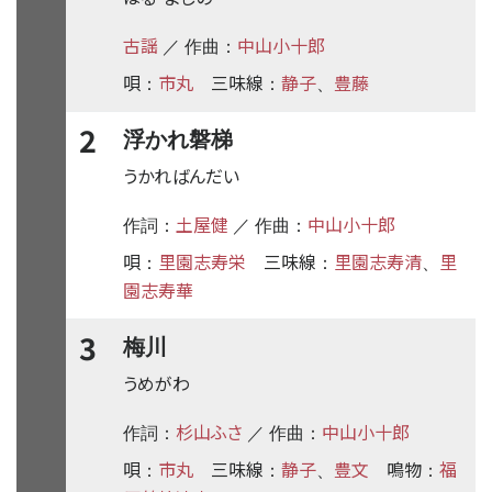
古謡
中山小十郎
／ 作曲：
唄
市丸
三味線
静子
豊藤
：
：
、
2
浮かれ磐梯
うかればんだい
土屋健
中山小十郎
作詞：
／ 作曲：
唄
里園志寿栄
三味線
里園志寿清
里
：
：
、
園志寿華
3
梅川
うめがわ
杉山ふさ
中山小十郎
作詞：
／ 作曲：
唄
市丸
三味線
静子
豊文
鳴物
福
：
：
、
：