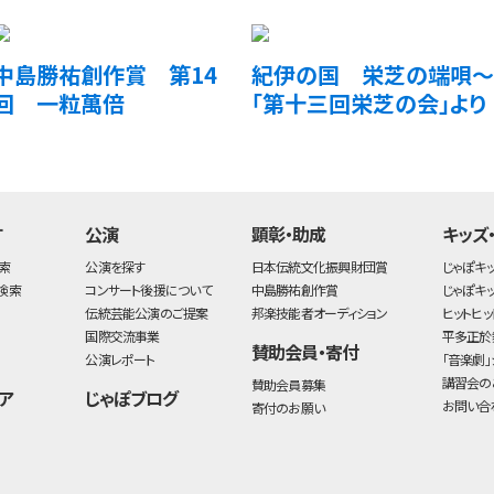
中島勝祐創作賞 第14
紀伊の国 栄芝の端唄～
回 一粒萬倍
「第十三回栄芝の会」より
す
公演
顕彰・助成
キッズ
索
公演を探す
日本伝統文化振興財団賞
じゃぽキ
検索
コンサート後援について
中島勝祐創作賞
じゃぽキ
伝統芸能公演のご提案
邦楽技能者オーディション
ヒットヒッ
国際交流事業
平多正於
賛助会員・寄付
公演レポート
「音楽劇」
講習会の
賛助会員募集
ア
じゃぽブログ
お問い合
寄付のお願い