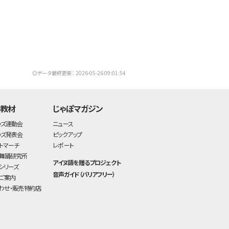
◎データ最終更新： 2026-05-26 09:01:54
・教材
じゃぽマガジン
ッズ運動会
ニュース
ッズ発表会
ピックアップ
トマーチ
レポート
舞踊研究所
アイヌ語を贈るプロジェクト
シリーズ
音声ガイド（バリアフリー）
ご案内
わせ・販売特約店