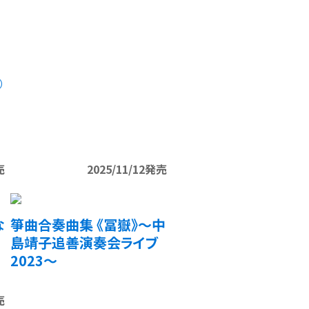
）
売
2025/11/12発売
な
箏曲合奏曲集 《冨嶽》～中
島靖子追善演奏会ライブ
2023～
売