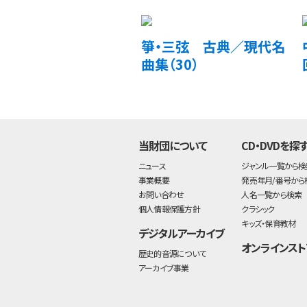
箏・三弦 古典／現代名
曲集（30）
当財団について
CD・DVDを探
ニュース
ジャンル一覧から検
事業概要
発売年月/番号から
お問い合わせ
人名一覧から検索
個人情報保護方針
クラシック
キッズ・保育教材
デジタルアーカイブ
オンラインスト
歴史的音源について
アーカイブ事業