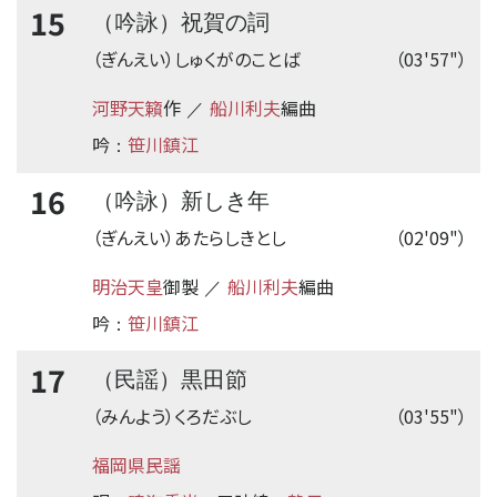
15
（吟詠）祝賀の詞
（ぎんえい）しゅくがのことば
（03'57"）
河野天籟
作
船川利夫
編曲
／
吟
笹川鎮江
：
16
（吟詠）新しき年
（ぎんえい）あたらしきとし
（02'09"）
明治天皇
御製
船川利夫
編曲
／
吟
笹川鎮江
：
17
（民謡）黒田節
（みんよう）くろだぶし
（03'55"）
福岡県民謡