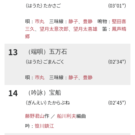
（はうた）たかさご
（03'01"）
唄
市丸
三味線
静子
豊静
鳴物
堅田喜
：
：
、
：
三久
望月太意次郎
望月太喜雄
笛
鳳声晴
、
、
：
郷
13
（端唄）五万石
（はうた）ごまんごく
（02'34"）
唄
市丸
三味線
静子
豊静
：
：
、
14
（吟詠）宝船
（ぎんえい）たからぶね
（02'45"）
藤野君山
作
船川利夫
編曲
／
吟
笹川鎮江
：