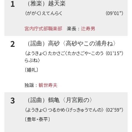
1
（雅楽）越天楽
（ががく）えてんらく
（09'01"）
宮内庁式部職楽部
楽長
辻寿男
：
2
（謡曲）高砂〈高砂やこの浦舟ね〉
（ようきょく）たかさご〈たかさごや・このう
（01'15"）
らぶね〉
〔婚礼〕
独謡
観世寿夫
：
3
（謡曲）鶴亀〈月宮殿の〉
（ようきょく）つるかめ〈げっきゅうでんの〉
（02'59"）
〔豊年・泰平〕