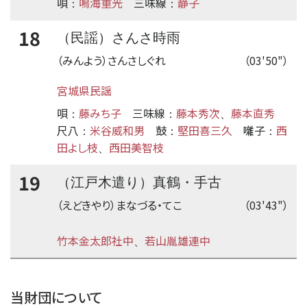
唄
鳴海重光
三味線
静子
：
：
18
（民謡）さんさ時雨
（みんよう）さんさしぐれ
（03'50"）
宮城県民謡
唄
藤みち子
三味線
藤本秀次
藤本直秀
：
：
、
尺八
米谷威和男
鼓
堅田喜三久
囃子
西
：
：
：
田よし枝
西田美智枝
、
19
（江戸木遣り）真鶴・手古
（えどきやり）まなづる・てこ
（03'43"）
竹本金太郎社中
若山胤雄連中
、
time:0.42 s
・
当財団について