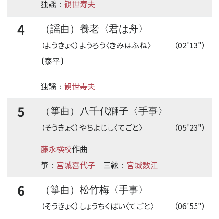
独謡
観世寿夫
：
4
（謡曲）養老〈君は舟〉
（ようきょく）ようろう〈きみはふね〉
（02'13"）
〔泰平〕
独謡
観世寿夫
：
5
（箏曲）八千代獅子〈手事〉
（そうきょく）やちよじし〈てごと〉
（05'23"）
藤永検校
作曲
箏
宮城喜代子
三絃
宮城数江
：
：
6
（箏曲）松竹梅〈手事〉
（そうきょく）しょうちくばい〈てごと〉
（06'55"）