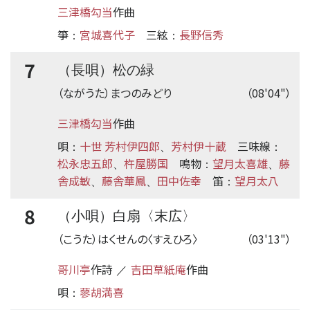
三津橋勾当
作曲
箏
宮城喜代子
三絃
長野信秀
：
：
7
（長唄）松の緑
（ながうた）まつのみどり
（08'04"）
三津橋勾当
作曲
唄
十世 芳村伊四郎
芳村伊十蔵
三味線
：
、
：
松永忠五郎
杵屋勝国
鳴物
望月太喜雄
藤
、
：
、
舎成敏
藤舎華鳳
田中佐幸
笛
望月太八
、
、
：
8
（小唄）白扇〈末広〉
（こうた）はくせんの〈すえひろ〉
（03'13"）
哥川亭
作詩
吉田草紙庵
作曲
／
唄
蓼胡満喜
：