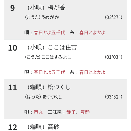
9
（小唄）梅が香
（こうた）うめがか
（02'27"）
唄
春日とよ五千代
糸
春日とよかよ
：
：
10
（小唄）ここは住吉
（こうた）ここはすみよし
（01'03"）
唄
春日とよ五千代
糸
春日とよかよ
：
：
11
（端唄）松づくし
（はうた）まつづくし
（03'52"）
唄
市丸
三味線
静子
豊静
：
：
、
12
（端唄）高砂