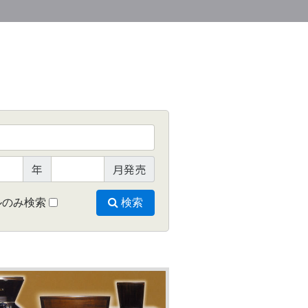
年
月発売
ルのみ検索
検索