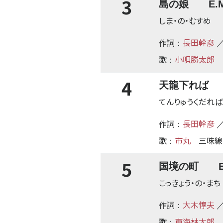
3
島の娘 E.M
しま・の・むすめ
長田幹彦
作詞：
／
歌
小唄勝太郎
：
4
天龍下れば ビ
てんりゅうくだれば
長田幹彦
作詞：
／
歌
市丸
三味線
：
5
国境の町 E.
こっきょう・の・まち
大木惇夫
作詞：
／
歌
東海林太郎
：