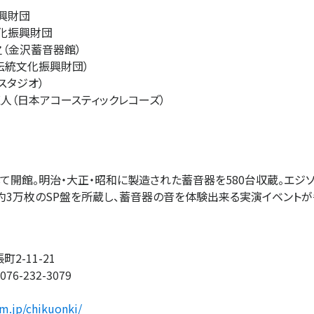
興財団
化振興財団
（金沢蓄音器館）
伝統文化振興財団）
スタジオ）
徳人（日本アコースティックレコーズ）
して開館。明治・大正・昭和に製造された蓄音器を580台収蔵。エジ
3万枚のSP盤を所蔵し、蓄音器の音を体験出来る実演イベントが毎日
2-11-21
76-232-3079
.jp/chikuonki/