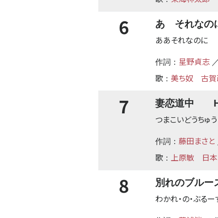
6
あゝそれなの
ああそれなのに
星野貞志
作詞：
／
歌
美ち奴
古賀
：
7
妻恋道中 HM
つまこいどうちゅう
藤田まさと
作詞：
歌
上原敏
日本
：
8
別れのブルース
わかれ・の・ぶるー