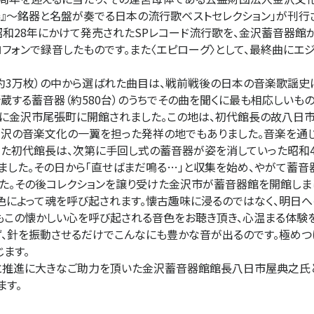
器』～銘器と名盤が奏でる日本の流行歌ベストセレクション」が刊行
和28年にかけて発売されたSPレコード流行歌を、金沢蓄音器館
ロフォンで録音したものです。また〈エピローグ〉として、最終曲に
約3万枚）の中から選ばれた曲目は、戦前戦後の日本の音楽歌謡史
蔵する蓄音器（約580台）のうちでその曲を聞くに最も相応しいもの
に金沢市尾張町に開館されました。この地は、初代館長の故八日
金沢の音楽文化の一翼を担った発祥の地でもありました。音楽を通
きた初代館長は、次第に手回し式の蓄音器が姿を消していった昭和4
した。その日から「直せばまだ鳴る…」と収集を始め、やがて蓄音器5
した。その後コレクションを譲り受けた金沢市が蓄音器館を開館しま
によって魂を呼び起されます。懐古趣味に浸るのではなく、明日
にもこの懐かしい心を呼び起される音色をお聴き頂き、心温まる体験
ず、針を振動させるだけでこんなにも豊かな音が出るのです。極め
ます。
推進に大きなご助力を頂いた金沢蓄音器館館長八日市屋典之氏と
ます。