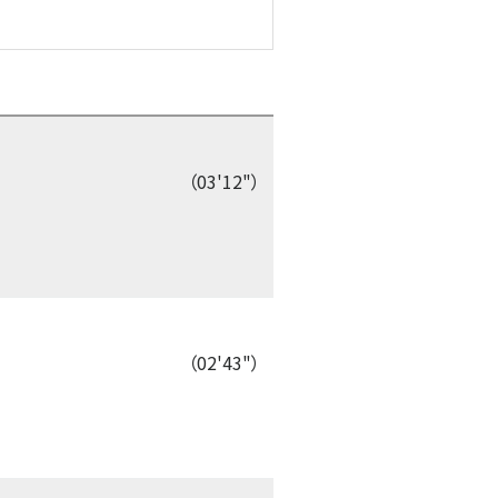
（03'12"）
（02'43"）