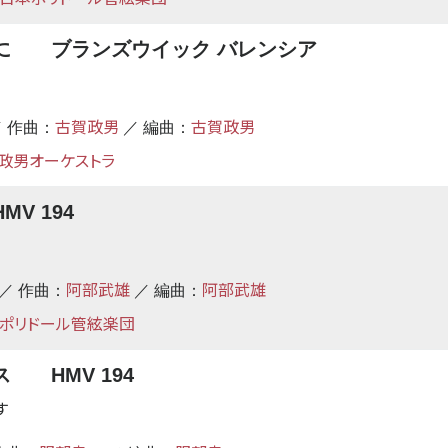
に ブランズウイック バレンシア
古賀政男
古賀政男
 作曲：
／ 編曲：
政男オーケストラ
V 194
阿部武雄
阿部武雄
／ 作曲：
／ 編曲：
ポリドール管絃楽団
 HMV 194
す