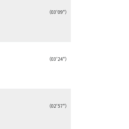
（03'09"）
（03'24"）
（02'57"）