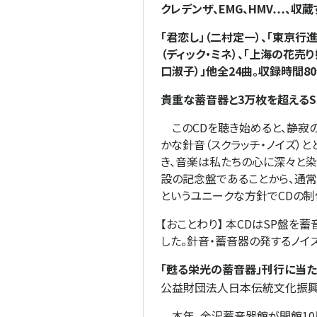
クレデンザ、EMG、HMV…、
「君恋し」（二村定一）、「東京行
（ディック・ミネ）、「上海の花売り
口淑子）」他全24曲。収録時間80
貴重な蓄音器と3万枚を超えるS
このCDを聴き始めると、静寂の
かな針音（スクラッチ・ノイズ）
き、音楽は私たちの心に深々と染
設の記念盤であることから、通常
というユニークな方針でCDの制
【おことわり】 本CDはSP盤
した。針音・蓄音器の発するノイ
「甦る栄光の蓄音器」刊行に当た
公益財団法人日本伝統文化振興
本年、金沢蓄音器館が開館10