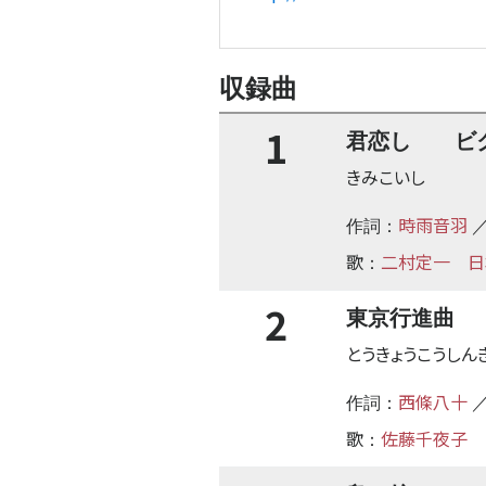
収録曲
1
君恋し ビクタ
きみこいし
時雨音羽
作詞：
／
歌
二村定一
日
：
2
東京行進曲 ビ
とうきょうこうしん
西條八十
作詞：
／
歌
佐藤千夜子
：