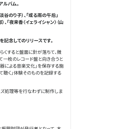
アルバム。
（淡谷のり子）、「或る雨の午后」
郎）、「夜来香〈イェライシャン〉（山
を記念してのリリースです。
らくすると盤面に針が落ちて、微
経て一枚のレコード盤と向き合うと
音器による音楽文化」を保存する施
て聴く」体験そのものを記録する
ノイズ処理等を行なわずに制作しま
化振興財団が発行者となって、本