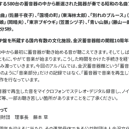
収蔵する580台の蓄音器の中から厳選された銘器が奏でる昭和の名曲
進曲」（佐藤千夜子）、「国境の町」（東海林太郎）、「別れのブルース」
娘」（岡晴夫）、「東京ブギウギ」（笠置シヅ子）、「青い山脈」（藤山一
分5秒。
P盤を所蔵する国内有数の文化施設、金沢蓄音器館の開館10周年
中から最初に蓄音器が動き始める音が聴こえてきます。そしてしば
とともに、やがて音楽が始まります。こうした時間をかけた手続きを
み渡っていきます。今回のアルバムでは、金沢蓄音器館という「蓄
のように「音楽部分」だけの記録ではなく、「蓄音器で音楽を再生し
作を行なっています。
を蓄音器で再生した音をマイクロフォンでステレオ・デジタル録音し、
ズ等、一部お聴き苦しい箇所がありますことをご了承ください。
って
財団 理事長 藤本 草
周年を迎えるに当たり、その運営母体である公益財団法人金沢文