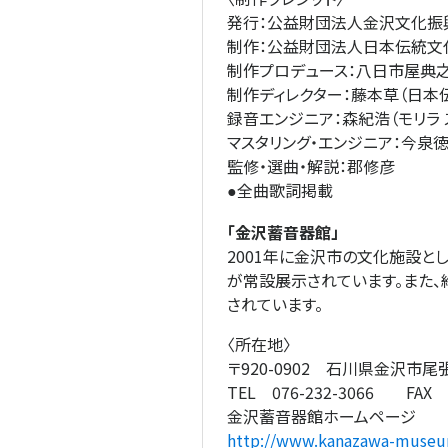
発行：公益財団法人金沢文化振
制作：公益財団法人日本伝統文
制作プロデュース：八日市屋典之
制作ディレクター：藤本草（日本
録音エンジニア：森紀浩（モリラ 
マスタリング・エンジニア：今泉
監修・選曲・解説：郡修彦
全曲歌詞掲載
●
「金沢蓄音器館」
2001年に金沢市の文化施設と
が常設展示されています。また、約
されています。
〈所在地〉
〒920-0902 石川県金沢市尾張町
TEL 076-232-3066 FAX 0
金沢蓄音器館ホームページ
http://www.kanazawa-museum