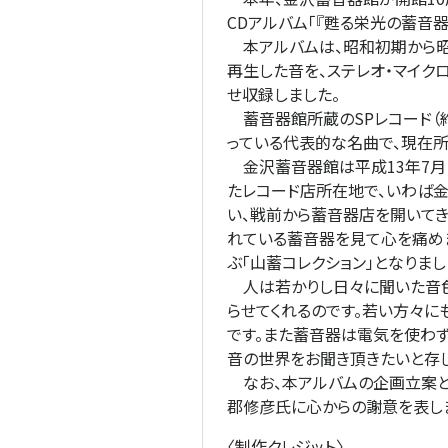
CDアルバム「『甦る栄光の蓄音
本アルバムは、昭和初期から昭
再生した音を、ステレオ・マイク
せ収録しました。
蓄音器館所蔵のSPレコード（
っている代表的な名曲で、現在所
金沢蓄音器館は平成13年7月
たレコード店所在地で、いわば
い、戦前から蓄音器店を開いて
れている蓄音器を見て心を痛めま
ぶ「山蓄コレクション」となりま
人は若かりし日々に聞いた音色
らせてくれるのです。若い方々
です。また蓄音器は電気を使わ
音の世界をお聞き頂きたいと存じ
なお、本アルバムの企画立案と
郡修彦氏に心からの謝意を表し
〈制作クレジット〉