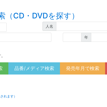
索（CD・DVDを探す）
人名
年
す。
索
品番/メディア検索
発売年月で検索
示されます）