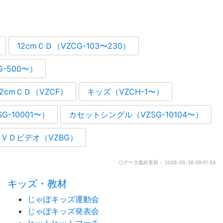
12cmＣＤ（VZCG-103〜230）
G-500〜）
12cmＣＤ（VZCF）
キッズ（VZCH-1〜）
-10001〜）
カセットシングル（VZSG-10104〜）
ＶＤビデオ（VZBG）
◎データ最終更新： 2026-05-26 09:01:54
キッズ・教材
じゃぽキッズ運動会
じゃぽキッズ発表会