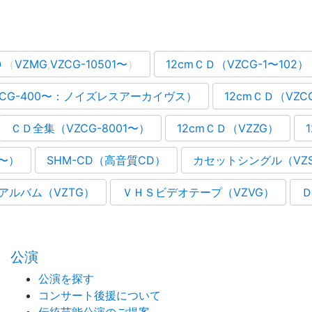
Ｄ
（
VZMG
,
VZCG-10501〜
）
12cmＣＤ（VZCG-1〜102）
ZCG-400〜：ノイズレスアーカイヴス）
12cmＣＤ（VZC
ＣＤ全集（VZCG-8001〜）
12cmＣＤ（VZZG）
1〜）
SHM-CD（高音質CD）
カセットシングル（VZSG
アルバム（VZTG）
ＶＨＳビデオテープ（VZVG）
Ｄ
公演
公演を探す
コンサート後援について