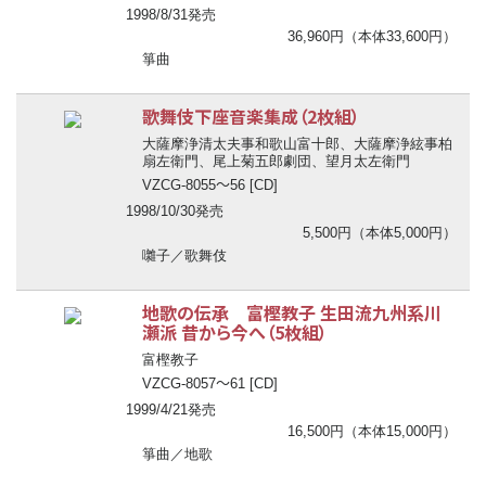
1998/8/31発売
36,960円（本体33,600円）
箏曲
歌舞伎下座音楽集成（2枚組）
大薩摩浄清太夫事和歌山富十郎、大薩摩浄絃事柏
扇左衛門、尾上菊五郎劇団、望月太左衛門
〜
VZCG-8055
56 [CD]
1998/10/30発売
5,500円（本体5,000円）
囃子／歌舞伎
地歌の伝承 富樫教子 生田流九州系川
瀬派 昔から今へ（5枚組）
富樫教子
〜
VZCG-8057
61 [CD]
1999/4/21発売
16,500円（本体15,000円）
箏曲／地歌