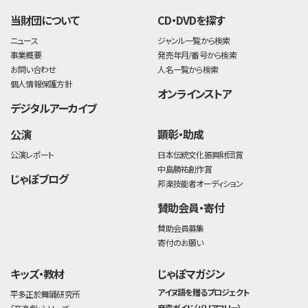
当財団について
CD・DVDを探す
ニュース
ジャンル一覧から検索
事業概要
発売年月/番号から検索
お問い合わせ
人名一覧から検索
個人情報保護方針
オンラインストア
デジタルアーカイブ
公演
顕彰・助成
公演レポート
日本伝統文化振興財団賞
中島勝祐創作賞
じゃぽブログ
邦楽技能者オーディション
賛助会員・寄付
賛助会員募集
寄付のお願い
キッズ・教材
じゃぽマガジン
アイヌ語を贈るプロジェクト
平多正於舞踊研究所
音声ガイド（バリアフリー）