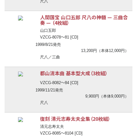
尺八
人間国宝 山口五郎 尺八の神髄
—
三曲合
奏
—
（4枚組）
山口五郎
〜
VZCG-8078
81 [CD]
1999/8/21発売
13,200円（本体12,000円）
尺八／三曲
都山流本曲 基本型大成（3枚組）
〜
VZCG-8082
84 [CD]
1999/11/21発売
9,900円（本体9,000円）
尺八
復刻 清元志寿太夫全集（20枚組）
清元志寿太夫
〜
VZCG-8085
8104 [CD]