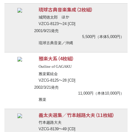
琉球古典音楽集成（2枚組）
ほか
城間徳太郎
〜
VZCG-8123
24 [CD]
2001/9/21発売
5,500円（本体5,000円）
琉球古典音楽／沖縄
雅楽大系（4枚組）
Outline of GAGAKU
雅楽紫絃会
〜
VZCG-8125
28 [CD]
2002/3/21発売
11,000円（本体10,000円）
雅楽
義太夫選集／竹本越路大夫（11枚組）
竹本越路大夫
〜
VZCG-8139
49 [CD]