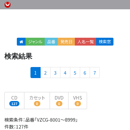
ジャンル
品番
発売日
人名
一覧
検索窓
検索結果
(current)
1
2
3
4
5
6
7
CD
カセット
DVD
VHS
127
0
0
0
検索条件：品番「VZCG-8001〜8999」
件数：127件