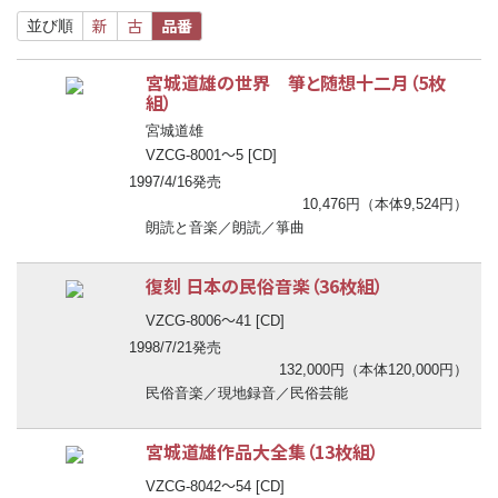
新
古
品番
並び順
宮城道雄の世界 箏と随想十二月（5枚
組）
宮城道雄
〜
VZCG-8001
5 [CD]
1997/4/16発売
10,476円（本体9,524円）
朗読と音楽／朗読／箏曲
復刻 日本の民俗音楽（36枚組）
〜
VZCG-8006
41 [CD]
1998/7/21発売
132,000円（本体120,000円）
民俗音楽／現地録音／民俗芸能
宮城道雄作品大全集（13枚組）
〜
VZCG-8042
54 [CD]