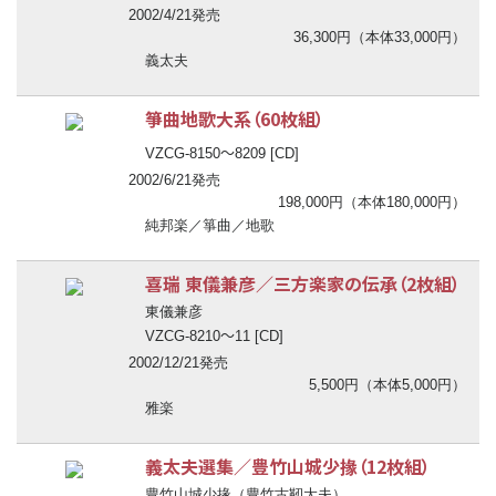
2002/4/21発売
36,300円（本体33,000円）
義太夫
箏曲地歌大系（60枚組）
〜
VZCG-8150
8209 [CD]
2002/6/21発売
198,000円（本体180,000円）
純邦楽／箏曲／地歌
喜瑞 東儀兼彦／三方楽家の伝承（2枚組）
東儀兼彦
〜
VZCG-8210
11 [CD]
2002/12/21発売
5,500円（本体5,000円）
雅楽
義太夫選集／豊竹山城少掾（12枚組）
豊竹山城少掾（豊竹古靭大夫）