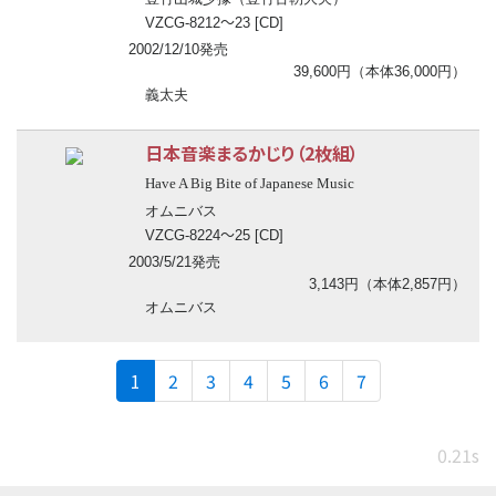
〜
VZCG-8212
23 [CD]
2002/12/10発売
39,600円（本体36,000円）
義太夫
日本音楽まるかじり（2枚組）
Have A Big Bite of Japanese Music
オムニバス
〜
VZCG-8224
25 [CD]
2003/5/21発売
3,143円（本体2,857円）
オムニバス
(current)
1
2
3
4
5
6
7
0.21s