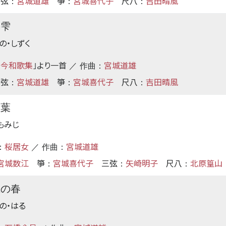
三弦
宮城道雄
箏
宮城喜代子
尺八
吉田晴風
：
：
：
の雫
の・しずく
古今和歌集
より
一首
宮城道雄
｣
／ 作曲：
三弦
宮城道雄
箏
宮城喜代子
尺八
吉田晴風
：
：
：
紅葉
もみじ
桜居女
宮城道雄
：
／ 作曲：
宮城数江
箏
宮城喜代子
三弦
矢崎明子
尺八
北原篁山
：
：
：
麗の春
の・はる