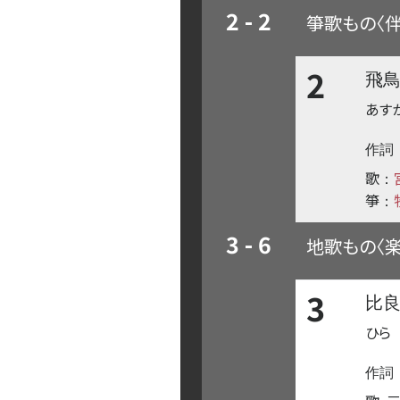
2 - 2
箏歌もの〈
2
飛
あす
作詞
歌
：
箏
：
3 - 6
地歌もの〈
3
比
ひら
作詞