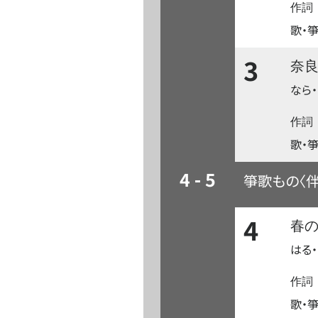
作詞
歌・箏
3
奈
なら・
作詞
歌・箏
4 - 5
箏歌もの〈
4
春
はる・
作詞
歌・箏