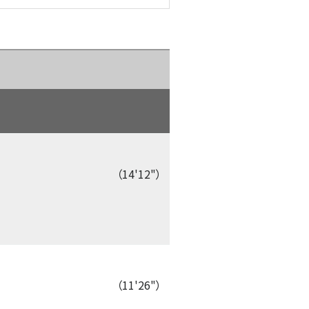
（14'12"）
（11'26"）