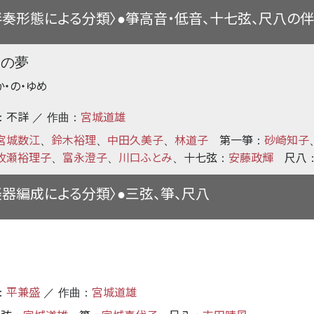
伴奏形態による分類〉
箏高音・低音、十七弦、尺八の
●
鳥の夢
か・の・ゆめ
不詳
宮城道雄
：
／ 作曲：
宮城数江
鈴木裕理
中田久美子
林道子
第一箏
砂崎知子
、
、
、
：
牧瀬裕理子
富永澄子
川口ふとみ
十七弦
安藤政輝
尺八
、
、
、
：
楽器編成による分類〉
三弦、箏、尺八
●
良
平兼盛
宮城道雄
：
／ 作曲：