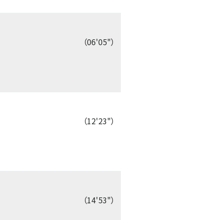
（06'05"）
（12'23"）
（14'53"）