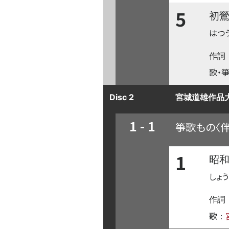
5
初
はつ
作詞
歌・箏
Disc 2
宮城道雄作品大
1 - 1
箏歌もの〈
1
昭
しょ
作詞
歌
：