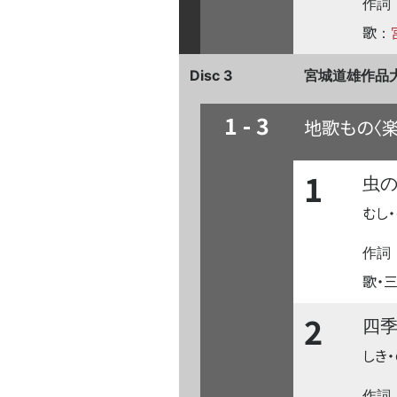
作詞
歌
：
Disc 3
宮城道雄作品大
1 - 3
地歌もの〈
1
虫
むし
作詞
歌・
2
四
しき・
作詞