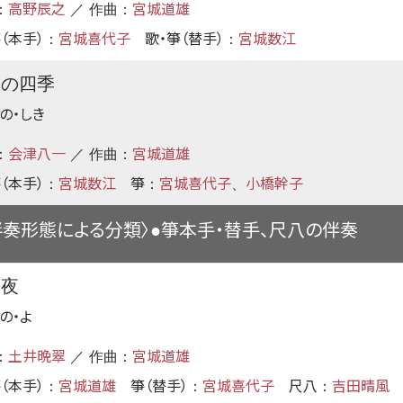
高野辰之
宮城道雄
：
／ 作曲：
（本手）
宮城喜代子
歌・箏（替手）
宮城数江
：
：
良の四季
の・しき
会津八一
宮城道雄
：
／ 作曲：
（本手）
宮城数江
箏
宮城喜代子
小橋幹子
：
：
、
伴奏形態による分類〉
箏本手・替手、尺八の伴奏
●
の夜
の・よ
土井晩翠
宮城道雄
：
／ 作曲：
（本手）
宮城道雄
箏（替手）
宮城喜代子
尺八
吉田晴風
：
：
：