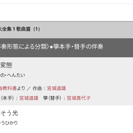
全集 1 歌曲篇（1）
伴奏形態による分類〉
箏本手・替手の伴奏
●
の変態
・の・へんたい
省教科書
より
宮城道雄
／ 作曲：
（本手）
宮城道雄
箏（替手）
宮城喜代子
：
：
しそう光
そうひかり