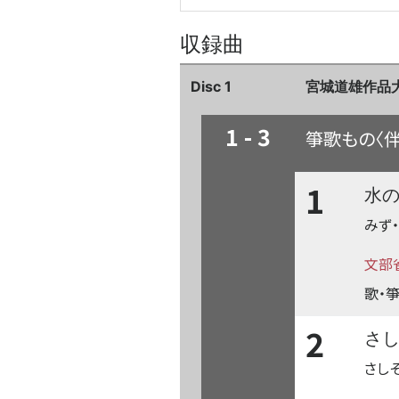
収録曲
Disc 1
宮城道雄作品大
1 - 3
箏歌もの〈
1
水
みず
文部
歌・箏
2
さ
さし