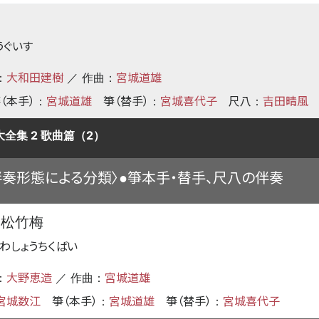
鶯
うぐいす
大和田建樹
宮城道雄
：
／ 作曲：
（本手）
宮城道雄
箏（替手）
宮城喜代子
尺八
吉田晴風
：
：
：
全集 2 歌曲篇（2）
伴奏形態による分類〉
箏本手・替手、尺八の伴奏
●
和松竹梅
うわしょうちくばい
大野恵造
宮城道雄
：
／ 作曲：
宮城数江
箏（本手）
宮城道雄
箏（替手）
宮城喜代子
：
：