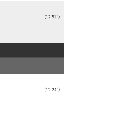
（12'51"）
（12'24"）