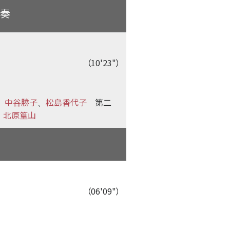
伴奏
（10'23"）
中谷勝子
松島香代子
第二
、
、
北原篁山
：
（06'09"）