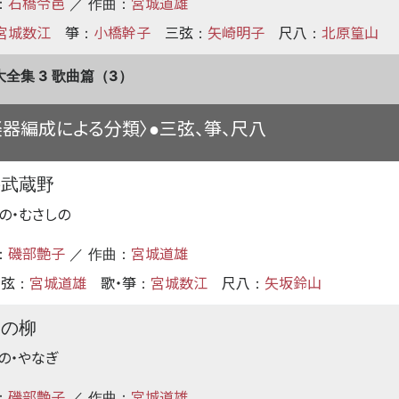
石橋令邑
宮城道雄
：
／ 作曲：
宮城数江
箏
小橋幹子
三弦
矢崎明子
尺八
北原篁山
：
：
：
全集 3 歌曲篇（3）
楽器編成による分類〉
三弦、箏、尺八
●
の武蔵野
・の・むさしの
磯部艶子
宮城道雄
：
／ 作曲：
三弦
宮城道雄
歌・箏
宮城数江
尺八
矢坂鈴山
：
：
：
季の柳
の・やなぎ
磯部艶子
宮城道雄
：
／ 作曲：