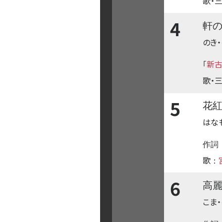
歌・
4
軒
のき・
新
｢
歌・
5
花
はな
作詞
歌
：
6
高
こま・