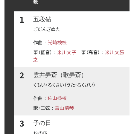
歌
1
五段砧
ごだんぎぬた
光崎検校
作曲：
箏（低音）
米川文子
箏（高音）
米川文勝
：
：
之
2
雲井弄斎（歌弄斎）
くもい・ろくさい（うた・ろくさい）
佐山検校
作曲：
歌・三弦
富山清琴
：
3
子の日
ねのび