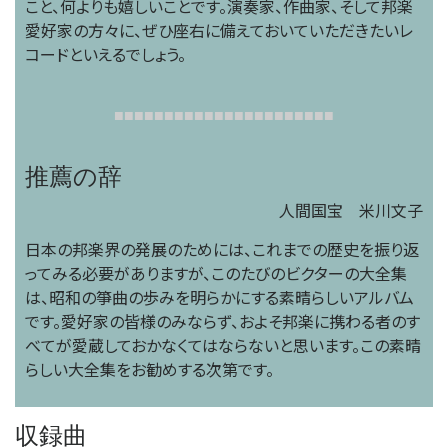
こと、何よりも嬉しいことです。演奏家、作曲家、そして邦楽
愛好家の方々に、ぜひ座右に備えておいていただきたいレ
コードといえるでしょう。
■
■
■
■
■
■
■
■
■
■
■
■
■
■
■
■
■
■
■
■
■
■
推薦の辞
人間国宝 米川文子
日本の邦楽界の発展のためには、これまでの歴史を振り返
ってみる必要がありますが、このたびのビクターの大全集
は、昭和の箏曲の歩みを明らかにする素晴らしいアルバム
です。愛好家の皆様のみならず、およそ邦楽に携わる者のす
べてが愛蔵しておかなくてはならないと思います。この素晴
らしい大全集をお勧めする次第です。
収録曲