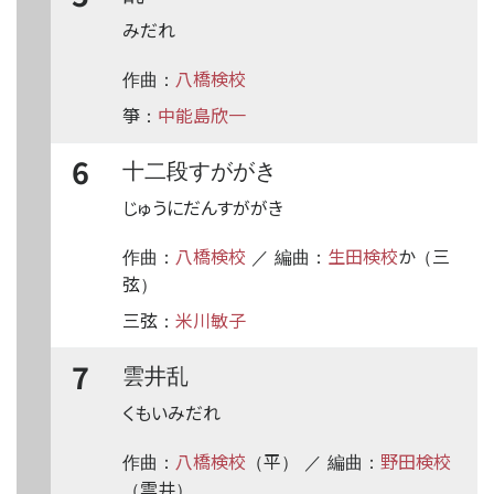
みだれ
八橋検校
作曲：
箏
中能島欣一
：
6
十二段すががき
じゅうにだんすががき
八橋検校
生田検校
か
三
作曲：
／ 編曲：
（
弦
）
三弦
米川敏子
：
7
雲井乱
くもいみだれ
八橋検校
平
野田検校
作曲：
（
） ／ 編曲：
雲井
（
）