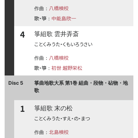
八橋検校
作曲：
歌・箏
中能島欣一
：
4
箏組歌 雲井弄斎
ことくみうた・くもいろうさい
八橋検校
作曲：
歌・箏
初世 越野栄松
：
Disc 5
箏曲地歌大系 第1巻 組曲・段物・砧物・地
歌
1
箏組歌 末の松
ことくみうた・すえ・の・まつ
北島検校
作曲：