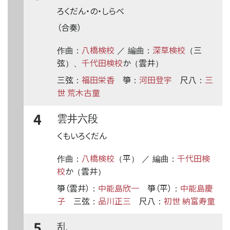
ろくだん・の・しらべ
（合奏）
八橋検校
深草検校
三
作曲：
／ 編曲：
（
弦
千代田検校
か
雲井
）、
（
）
三弦
福田栄香
箏
河田登宇
尺八
三
：
：
：
世 荒木古童
4
雲井六段
くもいろくだん
八橋検校
平
千代田検
作曲：
（
） ／ 編曲：
校
か
雲井
（
）
箏（雲井）
中能島欣一
箏（平）
中能島慶
：
：
子
三弦
品川正三
尺八
初世 納富寿童
：
：
5
乱