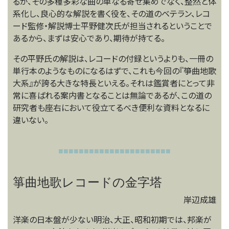
るが、その多種多彩な曲の単なる寄せ集めでなく、整然と体
系化し、良心的な解説を書く役を、その道のベテラン、レコ
ード監修・解説博士平野健次氏が担当されるということで
あるから、まずは安心であり、期待が持てる。
その平野氏の解説は、レコードの付録というよりも、一冊の
単行本のようなものになるはずで、これも今回の『箏曲地歌
大系』が誇る大きな特長といえる。それは鑑賞者にとって非
常に喜ばれる案内書となることは無論であるが、この道の
研究者も座右において役立てるべき便利な資料となるに
違いない。
■
■
■
■
■
■
■
■
■
■
■
■
■
■
■
■
■
■
■
■
■
■
箏曲地歌レコードの金字塔
岸辺成雄
洋楽の日本盤が少ない明治、大正、昭和初期では、邦楽が