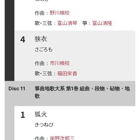
野川検校
作曲：
歌・三弦
富山清琴
箏
富山清隆
：
：
4
狭衣
さごろも
市川検校
作曲：
歌・三弦
福田栄香
：
Disc 11
箏曲地歌大系 第1巻 組曲・段物・砧物・地
歌
1
狐火
きつねび
岸野次郎三
作曲：