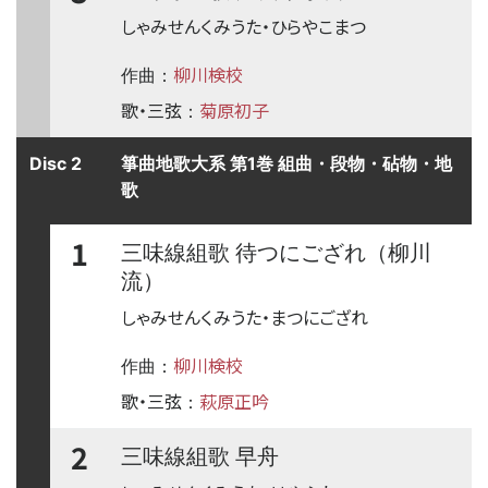
しゃみせんくみうた・ひらやこまつ
柳川検校
作曲：
歌・三弦
菊原初子
：
Disc 2
箏曲地歌大系 第1巻 組曲・段物・砧物・地
歌
1
三味線組歌 待つにござれ（柳川
流）
しゃみせんくみうた・まつにござれ
柳川検校
作曲：
歌・三弦
萩原正吟
：
2
三味線組歌 早舟