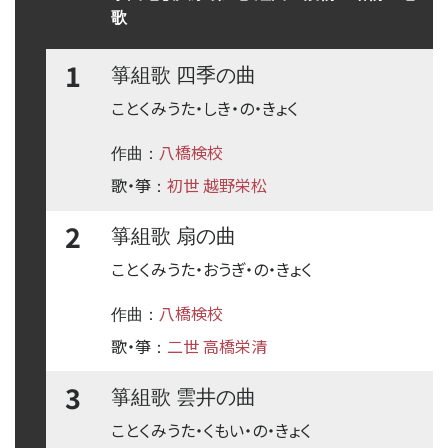
歌
1
箏組歌 四季の曲
ことくみうた・しき・の・きょく
八橋検校
作曲：
歌・箏
初世 越野栄松
：
2
箏組歌 扇の曲
ことくみうた・おうぎ・の・きょく
八橋検校
作曲：
歌・箏
二世 高橋栄清
：
3
箏組歌 雲井の曲
ことくみうた・くもい・の・きょく