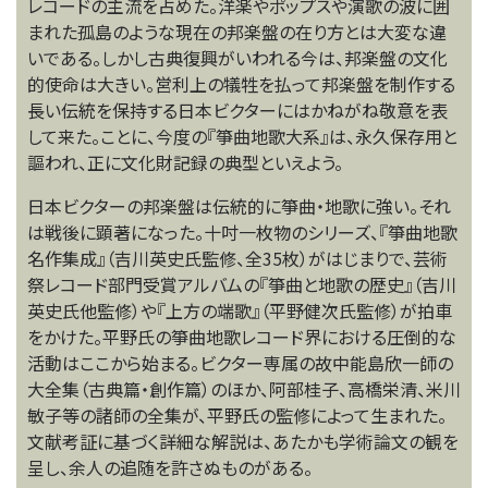
レコードの主流を占めた。洋楽やポップスや演歌の波に囲
まれた孤島のような現在の邦楽盤の在り方とは大変な違
いである。しかし古典復興がいわれる今は、邦楽盤の文化
的使命は大きい。営利上の犠牲を払って邦楽盤を制作する
長い伝統を保持する日本ビクターにはかねがね敬意を表
して来た。ことに、今度の『箏曲地歌大系』は、永久保存用と
謳われ、正に文化財記録の典型といえよう。
日本ビクターの邦楽盤は伝統的に箏曲・地歌に強い。それ
は戦後に顕著になった。十吋一枚物のシリーズ、『箏曲地歌
名作集成』（吉川英史氏監修、全35枚）がはじまりで、芸術
祭レコード部門受賞アルバムの『箏曲と地歌の歴史』（吉川
英史氏他監修）や『上方の端歌』（平野健次氏監修）が拍車
をかけた。平野氏の箏曲地歌レコード界における圧倒的な
活動はここから始まる。ビクター専属の故中能島欣一師の
大全集（古典篇・創作篇）のほか、阿部桂子、高橋栄清、米川
敏子等の諸師の全集が、平野氏の監修によって生まれた。
文献考証に基づく詳細な解説は、あたかも学術論文の観を
呈し、余人の追随を許さぬものがある。