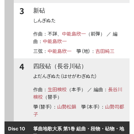
3
新砧
しんぎぬた
不詳
中能島欣一
前弾
作曲：
、
（
） ／ 編
中能島欣一
曲：
三弦
中能島欣一
箏（地）
吉田純三
：
：
4
四段砧（長谷川砧）
よだんぎぬた（はせがわぎぬた）
生田検校
本手
長谷川
作曲：
（
） ／ 編曲：
検校
替手
（
）
箏（替手）
山勢松韻
箏（本手）
山勢司都
：
：
子
Disc 10
箏曲地歌大系 第1巻 組曲・段物・砧物・地