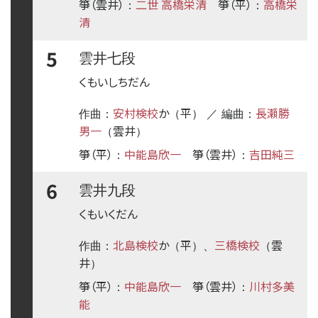
箏（雲井）
二世 高橋栄清
箏（平）
高橋栄
：
：
清
5
雲井七段
くもいしちだん
安村検校
か
平
長瀬勝
作曲：
（
） ／ 編曲：
男一
雲井
（
）
箏（平）
中能島欣一
箏（雲井）
吉田純三
：
：
6
雲井九段
くもいくだん
北島検校
か
平
三橋検校
雲
作曲：
（
）、
（
井
）
箏（平）
中能島欣一
箏（雲井）
川村多美
：
：
能