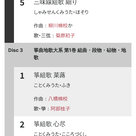
5
三味線組歌 細り
しゃみせんくみうた・ほそり
柳川検校
か
作曲：
歌・三弦
菊原初子
：
Disc 3
箏曲地歌大系 第1巻 組曲・段物・砧物・地
歌
1
箏組歌 菜蕗
ことくみうた・ふき
八橋検校
作曲：
歌・箏
阿部桂子
：
2
箏組歌 心尽
ことくみうた・こころづくし