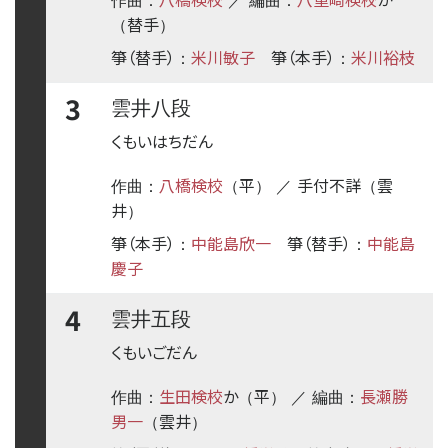
作曲：
／ 編曲：
替手
（
）
箏（替手）
米川敏子
箏（本手）
米川裕枝
：
：
3
雲井八段
くもいはちだん
八橋検校
平
手付不詳
雲
作曲：
（
） ／
（
井
）
箏（本手）
中能島欣一
箏（替手）
中能島
：
：
慶子
4
雲井五段
くもいごだん
生田検校
か
平
長瀬勝
作曲：
（
） ／ 編曲：
男一
雲井
（
）