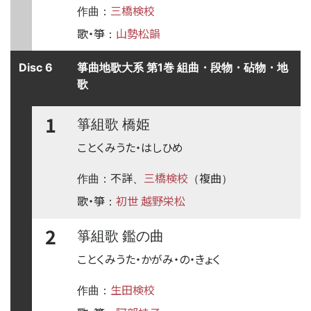
三橋検校
作曲：
歌・箏
山勢松韻
：
Disc 6
箏曲地歌大系 第1巻 組曲・段物・砧物・地
歌
1
箏組歌 橋姫
ことくみうた・はしひめ
不詳
三橋検校
複曲
作曲：
、
（
）
歌・箏
初世 越野栄松
：
2
箏組歌 鑑の曲
ことくみうた・かがみ・の・きょく
生田検校
作曲：