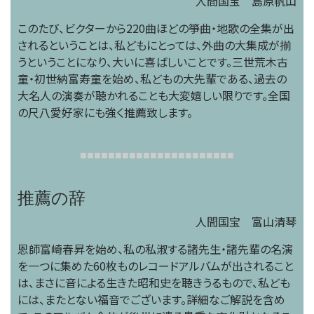
人間国宝 島原帆山
このたび、ビクターから220曲ほどの箏曲・地歌の全集が出
されるということは、私どもにとっては、外曲の大集成が揃
うということになり、大いに喜ばしいことです。三世荒木古
童・初世納富寿童を始め、私どもの大先輩である、過去の
大名人の演奏が聴かれることも大変嬉しい限りです。全国
の尺八愛好家にも強く推薦致します。
■
■
■
■
■
■
■
■
■
■
■
■
■
■
■
■
■
■
■
■
■
■
推薦の辞
人間国宝 富山清琴
恩師富崎春昇を始め、私の私淑する諸先生・諸先輩の名演
を一つに集めた60枚ものレコードアルバムが出されること
は、まさに音による生きた昭和史を聴きうるもので、私ども
には、またとない福音でございます。詳細なご解説を含め