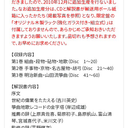
だきましたので、2010年12月に追加生産を行ないまし
た。なお追加生産分は、CDと解説書が輸送用ボール紙
箱に入ったかたち（掲載写真を参照）となり、限定盤の
「オリジナル木製ラック（強化ガラス付き・組立式）」は
付属しておりませんので、あらかじめご承知おきいただ
きますようお願いいたします。品切れも予想されますの
で、お早めにお求めください。
【収録内容】
第1巻 組曲・段物・砧物・地歌（Disc 1～20）
第2巻 手事物・京物・名古屋物・胡弓（Disc 21～40）
第3巻 明治新曲・山田流箏曲（Disc 41～60）
【解説書内容】
序文
世紀の偉業をたたえる（吉川英史）
箏曲地歌レコードの金字塔（岸辺成雄）
推薦の辞（上原真佐喜、菊原初子、島原帆山、富山清
琴、宮城喜代子、米川文子）
監修の辞（平野健次）