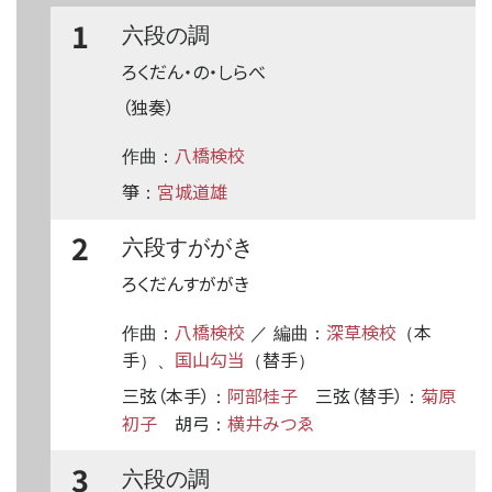
1
六段の調
ろくだん・の・しらべ
（独奏）
八橋検校
作曲：
箏
宮城道雄
：
2
六段すががき
ろくだんすががき
八橋検校
深草検校
本
作曲：
／ 編曲：
（
手
国山勾当
替手
）、
（
）
三弦（本手）
阿部桂子
三弦（替手）
菊原
：
：
初子
胡弓
横井みつゑ
：
3
六段の調