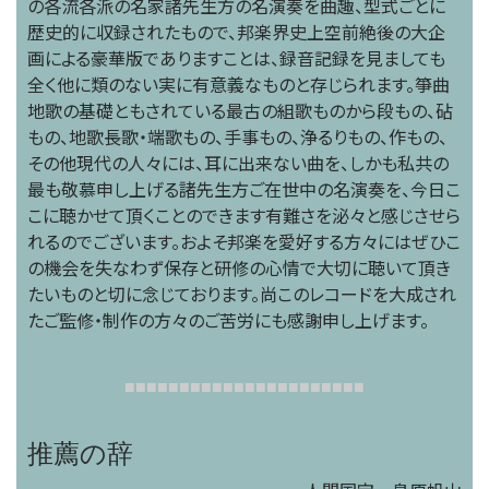
の各流各派の名家諸先生方の名演奏を曲趣、型式ごとに
歴史的に収録されたもので、邦楽界史上空前絶後の大企
画による豪華版でありますことは、録音記録を見ましても
全く他に類のない実に有意義なものと存じられます。箏曲
地歌の基礎ともされている最古の組歌ものから段もの、砧
もの、地歌長歌・端歌もの、手事もの、浄るりもの、作もの、
その他現代の人々には、耳に出来ない曲を、しかも私共の
最も敬慕申し上げる諸先生方ご在世中の名演奏を、今日こ
こに聴かせて頂くことのできます有難さを泌々と感じさせら
れるのでございます。およそ邦楽を愛好する方々にはぜひこ
の機会を失なわず保存と研修の心情で大切に聴いて頂き
たいものと切に念じております。尚このレコードを大成され
たご監修・制作の方々のご苦労にも感謝申し上げます。
■
■
■
■
■
■
■
■
■
■
■
■
■
■
■
■
■
■
■
■
■
■
推薦の辞