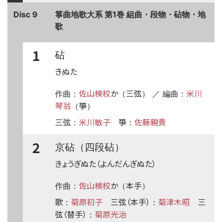
Disc 9
箏曲地歌大系 第1巻 組曲・段物・砧物・地
歌
1
砧
きぬた
佐山検校
か
三弦
米川
作曲：
（
） ／ 編曲：
琴翁
箏
（
）
三弦
米川敏子
箏
佐藤親貴
：
：
2
京砧（四段砧）
きょうぎぬた（よんだんぎぬた）
佐山検校
か
本手
作曲：
（
）
歌
菊原初子
三弦（本手）
菊津木昭
三
：
：
弦（替手）
菊原光治
：