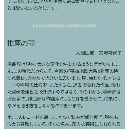
て、このアルバム全体が後世に遺る貴重な文化財となるこ
とは疑いないと存じます。
■
■
■
■
■
■
■
■
■
■
■
■
■
■
■
■
■
■
■
■
■
■
推薦の辞
人間国宝 宮城喜代子
箏曲界は現在、大きな変化の中にいるような気がいたしま
す。この時代だからこそ、今回の『箏曲地歌大系』発売の持
つ意義は、きわめて大きいと思います。只、願わくば、本レコ
ードの利用の仕方を、いたずらに、過去の優れた作品、優れ
た演奏を漫然と聴き流すのではなく、その中から、演奏家は
演奏家の、作曲家は作曲家の、心と耳を働かせて、将来につ
ながる聴き方をしたいものと思います。
尚、このレコードを通して、かつて私共が師と仰ぎ、現在も
心から尊敬している、多くの名人、達人の芸術にふれられる