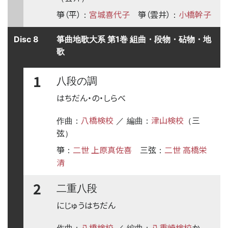
箏（平）
宮城喜代子
箏（雲井）
小橋幹子
：
：
Disc 8
箏曲地歌大系 第1巻 組曲・段物・砧物・地
歌
1
八段の調
はちだん・の・しらべ
八橋検校
津山検校
三
作曲：
／ 編曲：
（
弦
）
箏
二世 上原真佐喜
三弦
二世 高橋栄
：
：
清
2
二重八段
にじゅうはちだん
八橋検校
八重崎検校
か