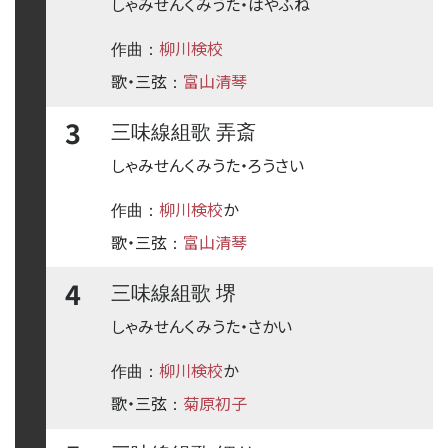
しゃみせんくみうた・はやふね
柳川検校
作曲：
歌・三弦
富山清琴
：
3
三味線組歌 弄斎
しゃみせんくみうた・ろうさい
柳川検校
か
作曲：
歌・三弦
富山清琴
：
4
三味線組歌 堺
しゃみせんくみうた・さかい
柳川検校
か
作曲：
歌・三弦
菊原初子
：