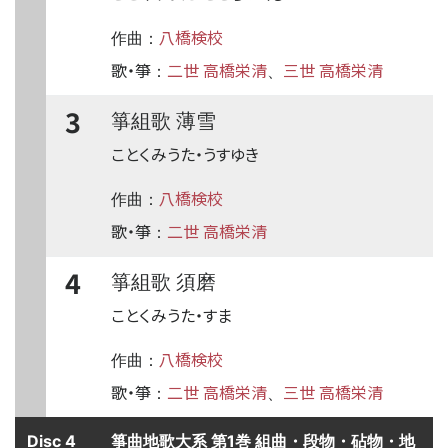
八橋検校
作曲：
歌・箏
二世 高橋栄清
三世 高橋栄清
：
、
3
箏組歌 薄雪
ことくみうた・うすゆき
八橋検校
作曲：
歌・箏
二世 高橋栄清
：
4
箏組歌 須磨
ことくみうた・すま
八橋検校
作曲：
歌・箏
二世 高橋栄清
三世 高橋栄清
：
、
Disc 4
箏曲地歌大系 第1巻 組曲・段物・砧物・地