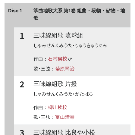
Disc 1
箏曲地歌大系 第1巻 組曲・段物・砧物・地
歌
1
三味線組歌 琉球組
しゃみせんくみうた・りゅうきゅうぐみ
石村検校
か
作曲：
歌・三弦
菊原琴治
：
2
三味線組歌 片撥
しゃみせんくみうた・かたばち
柳川検校
作曲：
歌・三弦
富山清琴
：
3
三味線組歌 比良や小松