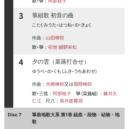
歌・箏
阿部桂子
：
3
箏組歌 初音の曲
ことくみうた・はつね・の・きょく
山田検校
作曲：
歌・箏
初世 越野栄松
：
4
夕の雲（菜蕗打合せ）
ゆうべ・の・くも（ふき・うちあわせ）
光崎検校
又は
菊岡検校
作曲：
歌・三弦
阿部桂子
箏（菜蕗組）
藤井久
：
：
仁江
尺八
鳥井虚霧洞
：
Disc 7
箏曲地歌大系 第1巻 組曲・段物・砧物・地
歌