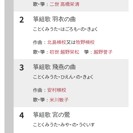
歌・箏
二世 高橋栄清
：
2
箏組歌 羽衣の曲
ことくみうた・はごろも・の・きょく
北島検校
又は
牧野検校
作曲：
歌・箏
初世 越野栄松
箏
越野誉子
：
：
3
箏組歌 飛燕の曲
ことくみうた・ひえん・の・きょく
安村検校
作曲：
歌・箏
米川敏子
：
4
箏組歌 宮の鶯
ことくみうた・みや・の・うぐいす