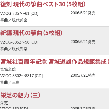
復刻 現代の箏曲ベスト30（5枚組）
〜
2006/6/21発売
VZCG-8357
61 [CD]
箏曲／現代邦楽
新編 現代の箏曲（5枚組）
〜
2006/6/21発売
VZCG-8352
56 [CD]
箏曲／現代邦楽
宮城社百周年記念 宮城道雄作品規範集成（
宮城道雄
〜
2005/7/21発売
VZCG-8302
8317 [CD]
箏曲／三曲
栄芝の魅力（三）
栄芝
VZCG-350 [CD]
2005/3/28発売