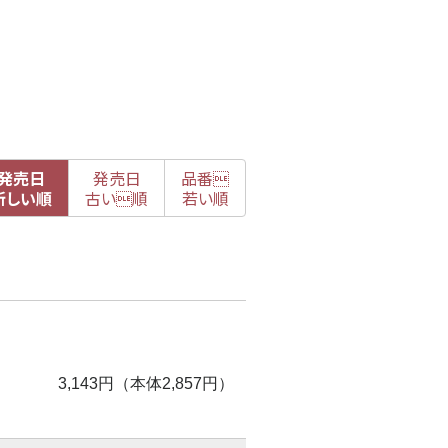
発売日
発売日
品番

新
しい順
古
い順
若い順
3,143円（本体2,857円）