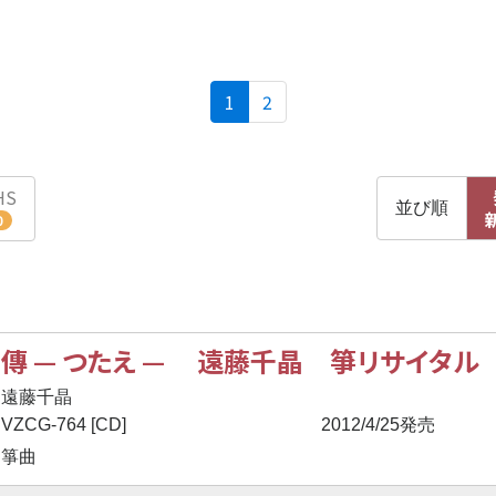
(current)
1
2
HS
並び順
0
傳
—
つたえ
—
遠藤千晶 箏リサイタル
遠藤千晶
VZCG-764 [CD]
2012/4/25発売
箏曲