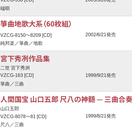
端唄
箏曲地歌大系（60枚組）
〜
2002/6/21発売
VZCG-8150
8209 [CD]
純邦楽／箏曲／地歌
宮下秀冽作品集
二世 宮下秀冽
VZCG-163 [CD]
1999/9/21発売
箏曲／三曲
人間国宝 山口五郎 尺八の神髄
—
三曲合
山口五郎
〜
1999/8/21発売
VZCG-8078
81 [CD]
尺八／三曲