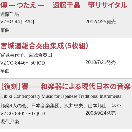
傳
—
つたえ
—
遠藤千晶 箏リサイタル
遠藤千晶
VZBG-44 [DVD]
2012/4/25発売
箏曲
宮城道雄合奏曲集成（5枚組）
宮城喜代子、宮城合奏団
〜
2010/7/21発売
VZCG-8446
50 [CD]
箏曲
［復刻］響——和楽器による現代日本の音楽（
Hibiki-Contemporary Music for Japanese Traditional Instruments
ほか
邦楽4人の会、日本音楽集団、沢井忠夫、山本邦山
〜
2008/9/24発売
VZCG-8405
07 [CD]
現代邦楽