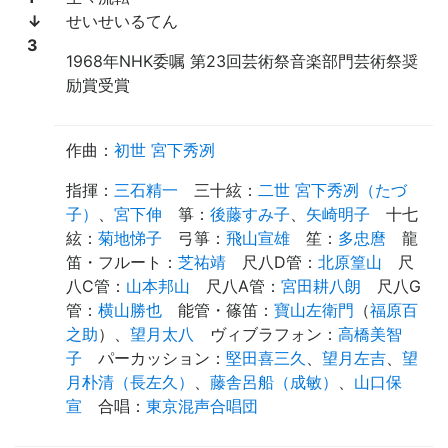
↓
せいせいるてん
3
1968年NHK委嘱 第23回芸術祭音楽部門芸術祭奨
励賞受賞
作曲：
初世 宮下秀冽
指揮
：
三石精一
三十絃
：
二世 宮下秀冽（たづ
子）
、
宮下伸
箏
：
後藤すみ子
、
矢崎明子
十七
絃
：
菊地悌子
弓箏
：
飛山宣雄
笙
：
多忠麿
龍
笛・フルート
：
芝祐靖
尺八D管
：
北原篁山
尺
八C管
：
山本邦山
尺八A管
：
宮田耕八朗
尺八G
管
：
横山勝也
能管・篠笛
：
寶山左衛門
（
福原百
之助
）、
望月太八
ヴィブラフォン
：
高橋美智
子
パーカッション
：
堅田喜三久
、
望月左吉
、
望
月朴清（長左久）
、
藤舎呂船（成敏）
、
山口保
宣
合唱
：
東京混声合唱団