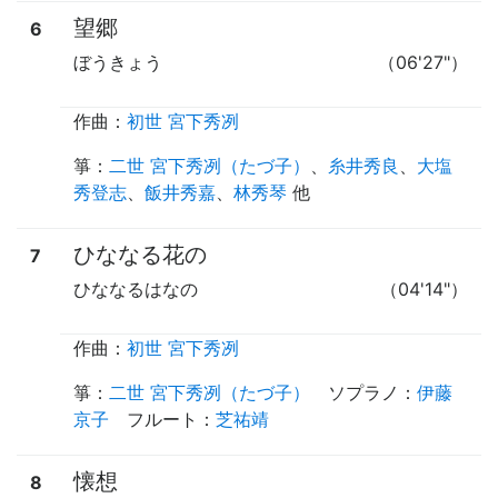
望郷
6
ぼうきょう
（06'27"）
作曲：
初世 宮下秀冽
箏
：
二世 宮下秀冽（たづ子）
、
糸井秀良
、
大塩
秀登志
、
飯井秀嘉
、
林秀琴
他
ひななる花の
7
ひななるはなの
（04'14"）
作曲：
初世 宮下秀冽
箏
：
二世 宮下秀冽（たづ子）
ソプラノ
：
伊藤
京子
フルート
：
芝祐靖
懐想
8