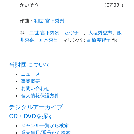
かいそう
（07'39"）
作曲：
初世 宮下秀冽
箏
：
二世 宮下秀冽（たづ子）
、
大塩秀登志
、
飯
井秀嘉
、
元木秀昌
マリンバ
：
高橋美智子
他
time:0.39 s
・
当財団について
ニュース
事業概要
お問い合わせ
個人情報保護方針
デジタルアーカイブ
CD・DVDを探す
ジャンル一覧から検索
発売年月/番号から検索