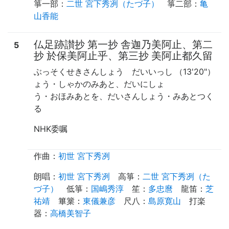
箏一部
：
二世 宮下秀冽（たづ子）
箏二部
：
亀
山香能
仏足跡讃抄 第一抄 舎迦乃美阿止、第二
5
抄 於保美阿止乎、第三抄 美阿止都久留
ぶっそくせきさんしょう だいいっし
（13'20"）
ょう・しゃかのみあと、だいにしょ
う・おほみあとを、だいさんしょう・みあとつく
る
NHK委嘱
作曲：
初世 宮下秀冽
朗唱
：
初世 宮下秀冽
高箏
：
二世 宮下秀冽（た
づ子）
低箏
：
国嶋秀淳
笙
：
多忠麿
龍笛
：
芝
祐靖
篳篥
：
東儀兼彦
尺八
：
島原寛山
打楽
器
：
高橋美智子