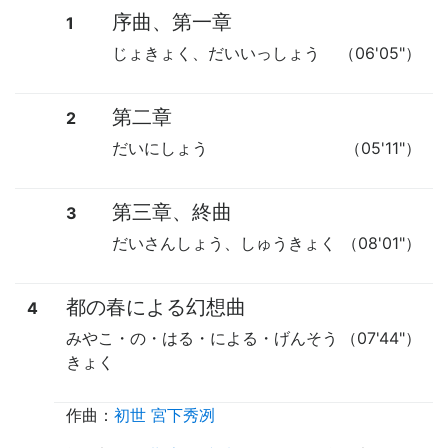
序曲、第一章
1
じょきょく、だいいっしょう
（06'05"）
第二章
2
だいにしょう
（05'11"）
第三章、終曲
3
だいさんしょう、しゅうきょく
（08'01"）
都の春による幻想曲
4
みやこ・の・はる・による・げんそう
（07'44"）
きょく
作曲：
初世 宮下秀冽