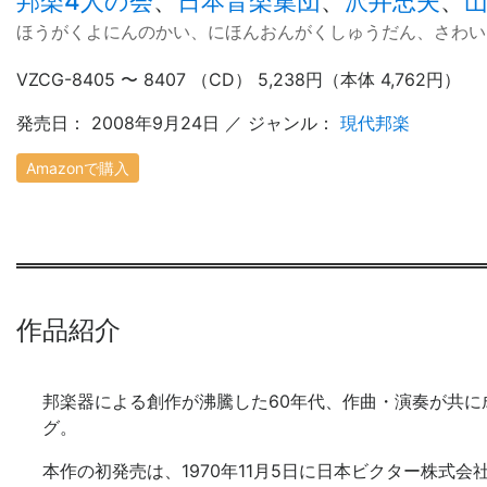
邦楽4人の会
、
日本音楽集団
、
沢井忠夫
、
ほうがくよにんのかい、にほんおんがくしゅうだん、さわい
VZCG-8405 〜 8407 （CD） 5,238円（本体 4,762円）
発売日： 2008年9月24日 ／ ジャンル：
現代邦楽
Amazonで購入
作品紹介
邦楽器による創作が沸騰した60年代、作曲・演奏が共
グ。
本作の初発売は、1970年11月5日に日本ビクター株式