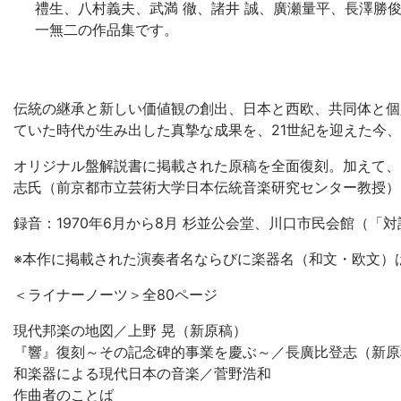
禮生、八村義夫、武満 徹、諸井 誠、廣瀬量平、長澤勝
一無二の作品集です。
伝統の継承と新しい価値観の創出、日本と西欧、共同体と個
ていた時代が生み出した真摯な成果を、21世紀を迎えた今
オリジナル盤解説書に掲載された原稿を全面復刻。加えて、
志氏（前京都市立芸術大学日本伝統音楽研究センター教授）
録音：1970年6月から8月 杉並公会堂、川口市民会館（
※
本作に掲載された演奏者名ならびに楽器名（和文・欧文）
＜ライナーノーツ＞全80ページ
現代邦楽の地図／上野 晃（新原稿）
『響』復刻～その記念碑的事業を慶ぶ～／長廣比登志（新原
和楽器による現代日本の音楽／菅野浩和
作曲者のことば