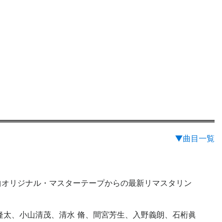
▼曲目一覧
曲オリジナル・マスターテープからの最新リマスタリン
藤隆太、小山清茂、清水 脩、間宮芳生、入野義朗、石桁眞