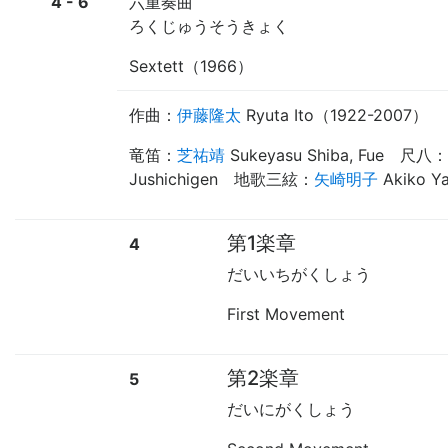
4 - 6
六重奏曲
ろくじゅうそうきょく
Sextett（1966）
作曲：
伊藤隆太
Ryuta Ito
（1922-2007）
竜笛
：
芝祐靖
Sukeyasu Shiba, Fue
尺八
：
Jushichigen
地歌三絃
：
矢崎明子
Akiko Ya
第1楽章
4
だいいちがくしょう
First Movement
第2楽章
5
だいにがくしょう