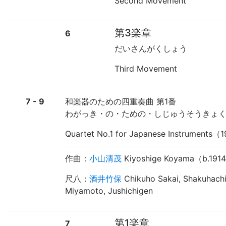
Second Movement
第3楽章
6
だいさんがくしょう
Third Movement
7 - 9
和楽器のための四重奏曲 第1番
わがっき・の・ための・しじゅうそうきょ
Quartet No.1 for Japanese Instruments
作曲：
小山清茂
Kiyoshige Koyama
（
b.1914
尺八
：
酒井竹保
Chikuho Sakai, Shakuhach
Miyamoto, Jushichigen
第1楽章
7