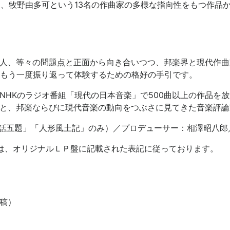
俊、牧野由多可という13名の作曲家の多様な指向性をもつ作品
人、等々の問題点と正面から向き合いつつ、邦楽界と現代作曲
、もう一度振り返って体験するための格好の手引です。
NHKのラジオ番組「現代の日本音楽」で500曲以上の作品を
と、邦楽ならびに現代音楽の動向をつぶさに見てきた音楽評論
「対話五題」「人形風土記」のみ）／プロデューサー：相澤昭八
は、オリジナルＬＰ盤に記載された表記に従っております。
稿）