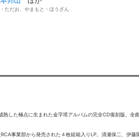
山本邦山
ほか
・ただお、やまもと・ほうざん
に成熟した極点に生まれた金字塔アルバムの完全CD復刻版。全
会社RCA事業部から発売された４枚組箱入りLP。清瀬保二、伊