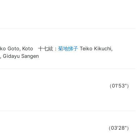
ko Goto, Koto
十七絃
：
菊地悌子
Teiko Kikuchi,
, Gidayu Sangen
（01'53"）
（03'28"）