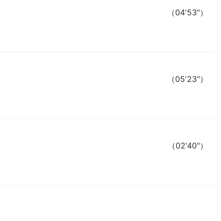
（04'53"）
（05'23"）
（02'40"）