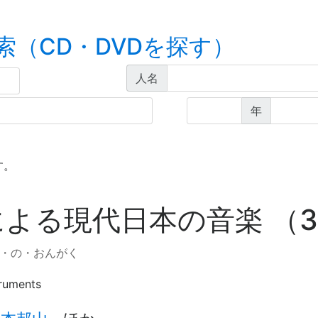
索（CD・DVDを探す）
人名
年
す。
よる現代日本の音楽 （
・の・おんがく
truments