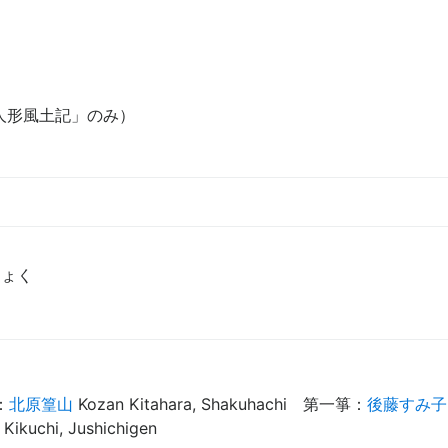
人形風土記」のみ）
きょく
）
）
：
北原篁山
Kozan Kitahara, Shakuhachi
第一箏
：
後藤すみ子
 Kikuchi, Jushichigen