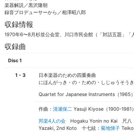
楽器解説／黒沢隆朝
録音プロデューサーから／相澤昭八郎
収録情報
1970年6
〜
8月杉並公会堂、川口市民会館（「対話五題」「
収録曲
Disc 1
1 - 3
日本楽器のための四重奏曲
にほんがっき・の・ための・しじゅうそう
Quartet for Japanese Instruments（1965
作曲：
清瀬保二
Yasuji Kiyose
（
1900-1981
邦楽4人の会
Hogaku Yonin no Kai
尺八
Yazaki, 2nd Koto
十七絃
：
菊地悌子
Teiko