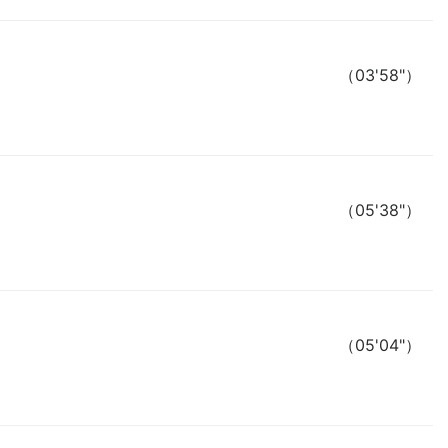
（03'58"）
（05'38"）
（05'04"）