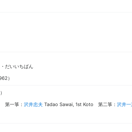
く・だいいちばん
（1962）
）
i
第一箏
：
沢井忠夫
Tadao Sawai, 1st Koto
第二箏
：
沢井一