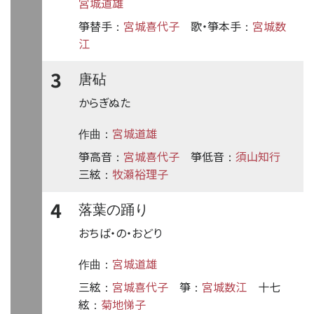
宮城道雄
箏替手
宮城喜代子
歌・箏本手
宮城数
：
：
江
3
唐砧
からぎぬた
宮城道雄
作曲：
箏高音
宮城喜代子
箏低音
須山知行
：
：
三絃
牧瀬裕理子
：
4
落葉の踊り
おちば・の・おどり
宮城道雄
作曲：
三絃
宮城喜代子
箏
宮城数江
十七
：
：
絃
菊地悌子
：