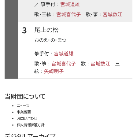
箏手付
宮城道雄
／
：
歌・三絃
宮城喜代子
歌・箏
宮城数江
：
：
3
尾上の松
おのえ・の・まつ
箏手付
宮城道雄
：
歌・箏
宮城喜代子
歌
宮城数江
三
：
：
絃
矢崎明子
：
time:0.39 s
・
当財団について
ニュース
事業概要
お問い合わせ
個人情報保護方針
デジタルアーカイブ