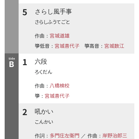
5
さらし風手事
さらしふうてごと
宮城道雄
作曲：
箏低音
宮城喜代子
箏高音
宮城数江
：
：
1
Side
六段
B
ろくだん
八橋検校
作曲：
箏
宮城喜代子
：
2
吼かい
こんかい
多門庄左衛門
岸野治郎三
作詞：
／ 作曲：