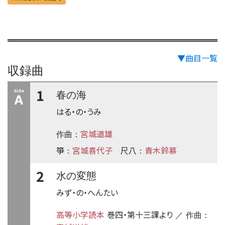
▼曲目一覧
収録曲
1
Side
春の海
A
はる・の・うみ
宮城道雄
作曲：
箏
宮城喜代子
尺八
青木鈴慕
：
：
2
水の変態
みず・の・へんたい
高等小学読本
巻四・第十三課より
／ 作曲：