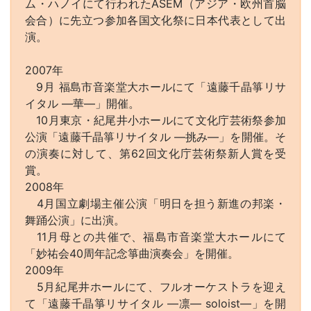
ム・ハノイにて行われたASEM（アジア・欧州首脳
会合）に先立つ参加各国文化祭に日本代表として出
演。
2007年
9月 福島市音楽堂大ホールにて「遠藤千晶箏リサ
イタル ―華―」開催。
10月東京・紀尾井小ホールにて文化庁芸術祭参加
公演「遠藤千晶箏リサイタル ―挑み―」を開催。そ
の演奏に対して、第62回文化庁芸術祭新人賞を受
賞。
2008年
4月国立劇場主催公演「明日を担う新進の邦楽・
舞踊公演」に出演。
11月母との共催で、福島市音楽堂大ホールにて
「妙祐会40周年記念箏曲演奏会」を開催。
2009年
5月紀尾井ホールにて、フルオーケス卜ラを迎え
て「遠藤千晶箏リサイタル ―凛― soloist―」を開