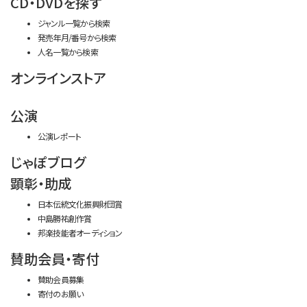
CD・DVDを探す
ジャンル一覧から検索
発売年月/番号から検索
人名一覧から検索
オンラインストア
公演
公演レポート
じゃぽブログ
顕彰・助成
日本伝統文化振興財団賞
中島勝祐創作賞
邦楽技能者オーディション
賛助会員・寄付
賛助会員募集
寄付のお願い