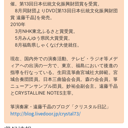
催。第13回日本伝統文化振興財団賞を受賞。
8月同財団よりDVD[第13回日本伝統文化振興財団
賞 遠藤千晶]を発売。
2010年
3月NHK東北ふるさと賞受賞。
5月みんゆう県民大賞受賞。
8月福島県しゃくなげ大使就任。
現在、国内外での演奏活動、テレビ・ラジオ等メデ
ィアヘの出演の一方で、東京、福島において後進の
指導を行なっている。生田流箏曲宮城社大師範。宮
城合奏団団員。日本三曲協会会員。森の会会員。箏
ニューアンサンブル団員。妙祐会副会主。遠藤千晶
とCRYSTALLINE NOTES主宰。
箏演奏家・遠藤千晶のブログ「クリスタル日記」
http://blog.livedoor.jp/crystal73/