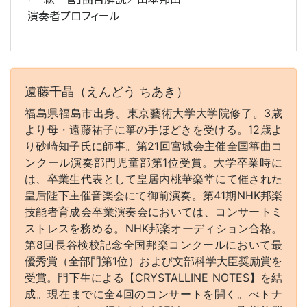
演奏者プロフィール
遠藤千晶（えんどう ちあき）
福島県福島市出身。東京藝術大学大学院修了。3歳
より母・遠藤祐子に箏の手ほどきを受ける。12歳よ
り砂崎知子氏に師事。第21回宮城会主催全国箏曲コ
ンクール演奏部門児童部第1位受賞。大学卒業時に
は、卒業生代表として皇居内桃華楽堂にて催された
皇后陛下主催音楽会にて御前演奏。第41期NHK邦楽
技能者育成会卒業演奏会においては、コンサートミ
ストレスを務める。NHK邦楽オーディション合格。
第8回長谷検校記念全国邦楽コンクールにおいて最
優秀賞（全部門第1位）および文部科学大臣奨励賞を
受賞。門下生による【CRYSTALLINE NOTES】を結
成。現在までに全4回のコンサートを開く。べトナ