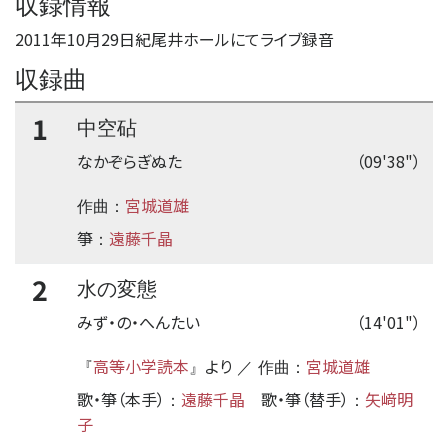
収録情報
2011年10月29日紀尾井ホールにてライブ録音
収録曲
1
中空砧
なかぞらぎぬた
（09'38"）
宮城道雄
作曲：
箏
遠藤千晶
：
2
水の変態
みず・の・へんたい
（14'01"）
高等小学読本
より
宮城道雄
『
』
／ 作曲：
歌・箏（本手）
遠藤千晶
歌・箏（替手）
矢﨑明
：
：
子