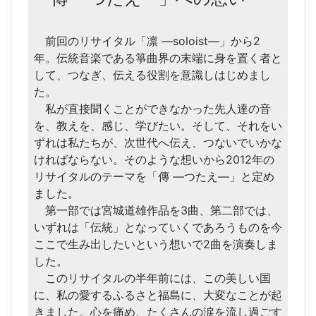
前回のリサイタル「凛 ―soloist―」から2
年。伝統音楽である箏曲界の末端に身を置く者と
して、つなぎ、伝える役割を意識しはじめまし
た。
私が直接聞くことができなかった先人達の音
を、教えを、感じ、学びたい。そして、それをい
ずれは私たちが、次世代へ伝え、つないでいかな
ければならない。そのような想いから2012年の
リサイタルのテーマを「傳 ―つたえ―」と定め
ました。
第一部では宮城道雄作品を3曲、第二部では、
いずれは「伝統」となっていくであろうものを今
ここで生み出したいという想いで2曲を演奏しま
した。
このリサイタルの半年前には、この美しい国
に、私の愛するふるさと福島に、大変なことが起
きました。心を痛め、たくさんの涙を流し過ごす