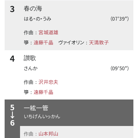
3
春の海
はる・の・うみ
（07'39"）
宮城道雄
作曲：
箏
遠藤千晶
ヴァイオリン
天満敦子
：
：
4
讃歌
さんか
（09'50"）
沢井忠夫
作曲：
箏
遠藤千晶
：
5
一絃一管
↓
いちげんいっかん
6
山本邦山
作曲：