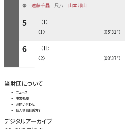
箏
遠藤千晶
尺八
山本邦山
：
：
5
〈Ⅰ〉
〈1〉
（05'31"）
6
〈Ⅱ〉
〈2〉
（08'37"）
time:0.5 s
・
当財団について
ニュース
事業概要
お問い合わせ
個人情報保護方針
デジタルアーカイブ