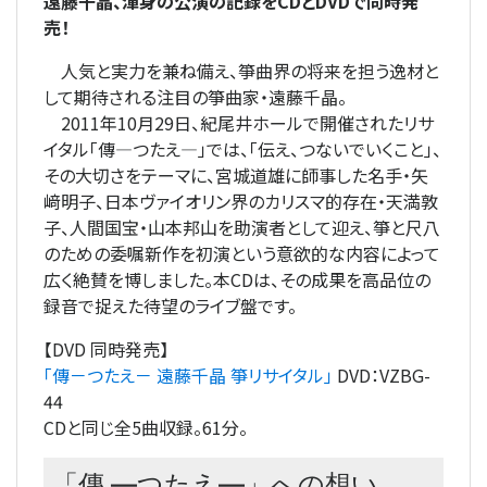
遠藤千晶、渾身の公演の記録をCDとDVDで同時発
売！
人気と実力を兼ね備え、箏曲界の将来を担う逸材と
して期待される注目の箏曲家・遠藤千晶。
2011年10月29日、紀尾井ホールで開催されたリサ
イタル「傳―つたえ―」では、「伝え、つないでいくこと」、
その大切さをテーマに、宮城道雄に師事した名手・矢
﨑明子、日本ヴァイオリン界のカリスマ的存在・天満敦
子、人間国宝・山本邦山を助演者として迎え、箏と尺八
のための委嘱新作を初演という意欲的な内容によって
広く絶賛を博しました。本CDは、その成果を高品位の
録音で捉えた待望のライブ盤です。
【DVD 同時発売】
「傳－つたえ－ 遠藤千晶 箏リサイタル」
DVD：VZBG-
44
CDと同じ全5曲収録。61分。
「傳 ―つたえ―」への想い