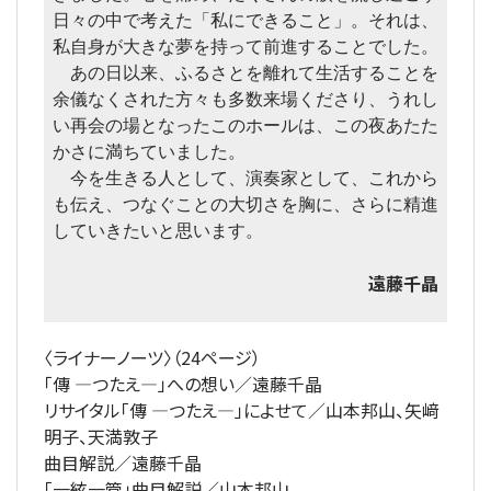
日々の中で考えた「私にできること」。それは、
私自身が大きな夢を持って前進することでした。
あの日以来、ふるさとを離れて生活することを
余儀なくされた方々も多数来場くださり、うれし
い再会の場となったこのホールは、この夜あたた
かさに満ちていました。
今を生きる人として、演奏家として、これから
も伝え、つなぐことの大切さを胸に、さらに精進
していきたいと思います。
遠藤千晶
〈ライナーノーツ〉（24ページ）
「傳 ―つたえ―」への想い／遠藤千晶
リサイタル「傳 ―つたえ―」によせて／山本邦山、矢﨑
明子、天満敦子
曲目解説／遠藤千晶
「一絃一管」曲目解説／山本邦山