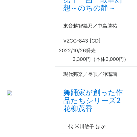
想～のちの静～
東音越智義乃／中島勝祐
VZCG-843 [CD]
2022/10/26発売
3,300円（本体3,000円）
現代邦楽／長唄／浄瑠璃
舞踊家が創った作
品たちシリーズ2
花柳茂香
二代 米川敏子 ほか