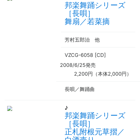
邦楽舞踊シリーズ
［長唄］
舞扇／若菜摘
芳村五郎治
他
VZCG-6058 [CD]
2008/6/25発売
2,200円（本体2,000円）
長唄／舞踊曲
♪
邦楽舞踊シリーズ
［長唄］
正札附根元草摺／
白酒売り