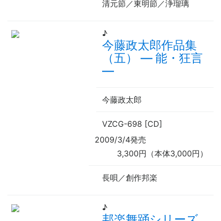
清元節／東明節／浄瑠璃
♪
今藤政太郎作品集
（五）
—
能・狂言
—
今藤政太郎
VZCG-698 [CD]
2009/3/4発売
3,300円（本体3,000円）
長唄／創作邦楽
♪
邦楽舞踊シリーズ