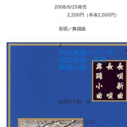
2008/6/25発売
2,200円（本体2,000円）
長唄／舞踊曲
♪
邦楽舞踊シリーズ
長唄新曲 長唄
舞踊小曲
松島庄十郎
他
VZCG-6061 [CD]