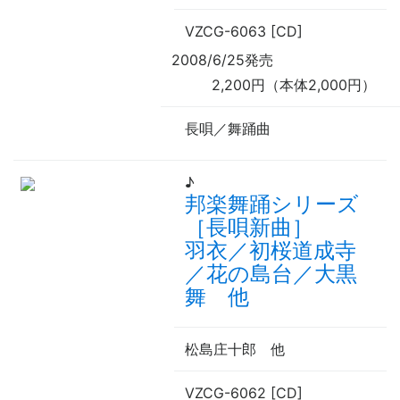
VZCG-6063 [CD]
2008/6/25発売
2,200円（本体2,000円）
長唄／舞踊曲
♪
邦楽舞踊シリーズ
［長唄新曲］
羽衣／初桜道成寺
／花の島台／大黒
舞 他
松島庄十郎
他
VZCG-6062 [CD]