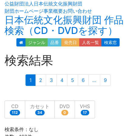
公益財団法人日本伝統文化振興財団
財団ホームページ
事業概要
お問い合わせ
日本伝統文化振興財団 作品
検索（CD・DVDを探す）
ジャンル
品番
発売日
人名
一覧
検索窓
検索結果
(current)
1
2
3
4
5
6
…
9
CD
カセット
DVD
VHS
112
34
0
17
検索条件：なし