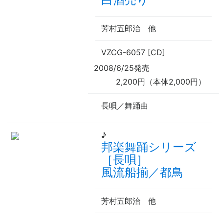
芳村五郎治
他
VZCG-6057 [CD]
2008/6/25発売
2,200円（本体2,000円）
長唄／舞踊曲
♪
邦楽舞踊シリーズ
［長唄］
風流船揃／都鳥
芳村五郎治
他