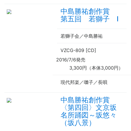
中島勝祐創作賞
第五回 若獅子 Ⅰ
若獅子会／中島勝祐
VZCG-809 [CD]
2016/7/6発売
3,300円（本体3,000円）
現代邦楽／囃子／長唄
中島勝祐創作賞
〈第四回〉文京坂
名所踊図～坂悠々
（坂八景）