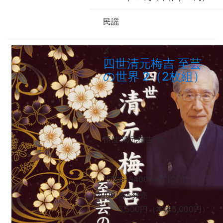
民謡
♪
四世清元梅吉 至芸
の世界 2（2枚組）
四世 清元梅吉
他
VZCG-8400
〜
01 [CD]
2009/8/5発売
5,500円（本体5,000円）