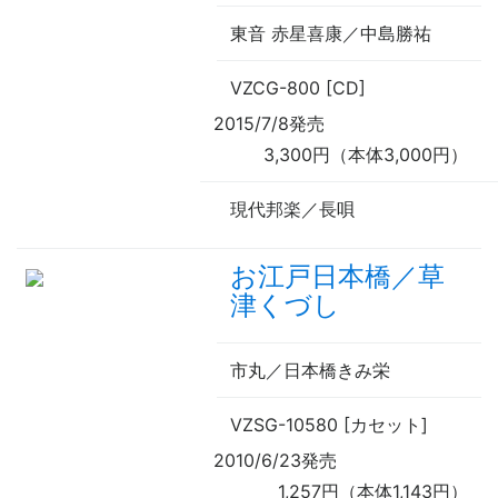
東音 赤星喜康／中島勝祐
VZCG-800 [CD]
2015/7/8発売
3,300円（本体3,000円）
現代邦楽／長唄
お江戸日本橋／草
津くづし
市丸／日本橋きみ栄
VZSG-10580 [カセット]
2010/6/23発売
1,257円（本体1,143円）