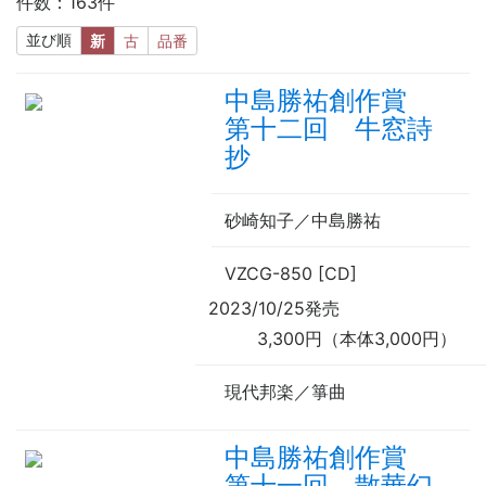
件数：163件
並び順
新
古
品番
中島勝祐創作賞
第十二回 牛窓詩
抄
砂崎知子／中島勝祐
VZCG-850 [CD]
2023/10/25発売
3,300円（本体3,000円）
現代邦楽／箏曲
中島勝祐創作賞
第十一回 散華幻