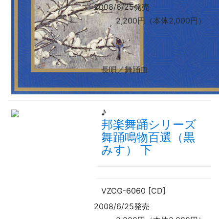
2008/6/25発売
2,200円（本体2,000円）
長唄／舞踊曲
♪
邦楽舞踊シリーズ
舞踊鳴物百選（黒
みす） 下
VZCG-6060 [CD]
2008/6/25発売