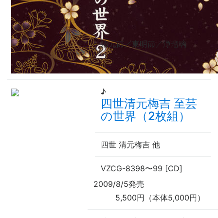
清元節／東明節／浄瑠璃
♪
四世清元梅吉 至芸
の世界（2枚組）
四世 清元梅吉
他
VZCG-8398
〜
99 [CD]
2009/8/5発売
5,500円（本体5,000円）