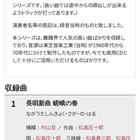
シリーズです。（長い曲では途中からの頭出しが出来る
ようトラックが打ってあります。）
演奏者名等の表記は、録音当時のものと致しました。
本シリーズは、舞踊界で人気の高い曲ばかりを収録し
ており、音源は東芝音楽工業（当時）が1960年代から
70年代にかけて制作したものですが、今でも実用CDと
して十分にご活用いただけるものばかりです。
収録曲
1
長唄新曲 嵯峨の春
ながうたしんきょく・さが・の・はる
補綴
村山亘
松島庄十郎
：
／ 作曲：
唄
松島庄十郎
三味線
松島寿三郎
松島庄
：
：
、