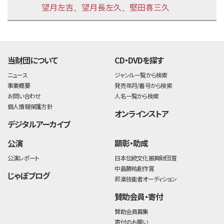
望月左吉
望月長左久
堅田喜三久
、
、
time:0.42 s
・
当財団について
CD・DVDを探す
ニュース
ジャンル一覧から検索
事業概要
発売年月/番号から検索
お問い合わせ
人名一覧から検索
個人情報保護方針
オンラインストア
デジタルアーカイブ
公演
顕彰・助成
公演レポート
日本伝統文化振興財団賞
中島勝祐創作賞
じゃぽブログ
邦楽技能者オーディション
賛助会員・寄付
賛助会員募集
寄付のお願い