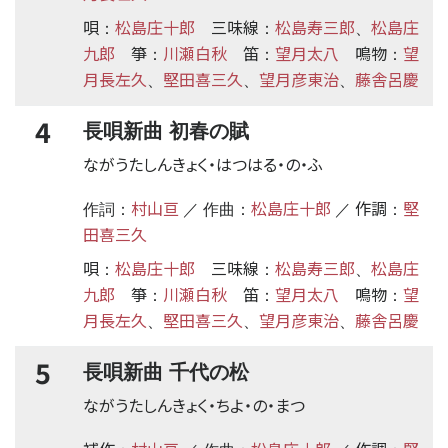
唄
松島庄十郎
三味線
松島寿三郎
松島庄
：
：
、
九郎
箏
川瀬白秋
笛
望月太八
鳴物
望
：
：
：
月長左久
堅田喜三久
望月彦東治
藤舎呂慶
、
、
、
4
長唄新曲 初春の賦
ながうたしんきょく・はつはる・の・ふ
村山亘
松島庄十郎
作調
堅
作詞：
／ 作曲：
／
：
田喜三久
唄
松島庄十郎
三味線
松島寿三郎
松島庄
：
：
、
九郎
箏
川瀬白秋
笛
望月太八
鳴物
望
：
：
：
月長左久
堅田喜三久
望月彦東治
藤舎呂慶
、
、
、
5
長唄新曲 千代の松
ながうたしんきょく・ちよ・の・まつ