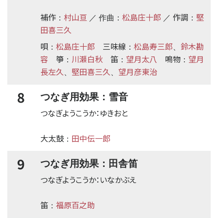
補作
村山亘
松島庄十郎
作調
堅
：
／ 作曲：
／
：
田喜三久
唄
松島庄十郎
三味線
松島寿三郎
鈴木勘
：
：
、
容
箏
川瀬白秋
笛
望月太八
鳴物
望月
：
：
：
長左久
堅田喜三久
望月彦東治
、
、
8
つなぎ用効果：雪音
つなぎようこうか：ゆきおと
大太鼓
田中伝一郎
：
9
つなぎ用効果：田舎笛
つなぎようこうか：いなかぶえ
笛
福原百之助
：