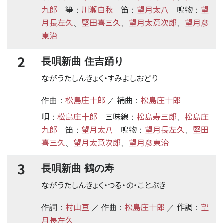
九郎
箏
川瀬白秋
笛
望月太八
鳴物
望
：
：
：
月長左久
堅田喜三久
望月太意次郎
望月彦
、
、
、
東治
2
長唄新曲 住吉踊り
ながうたしんきょく・すみよしおどり
松島庄十郎
補曲
松島庄十郎
作曲：
／
：
唄
松島庄十郎
三味線
松島寿三郎
松島庄
：
：
、
九郎
笛
望月太八
鳴物
望月長左久
堅田
：
：
、
喜三久
望月太意次郎
望月彦東治
、
、
3
長唄新曲 鶴の寿
ながうたしんきょく・つる・の・ことぶき
村山亘
松島庄十郎
作調
望
作詞：
／ 作曲：
／
：
月長左久