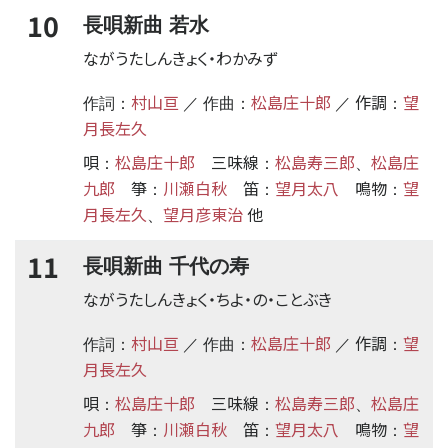
10
長唄新曲 若水
ながうたしんきょく・わかみず
村山亘
松島庄十郎
作調
望
作詞：
／ 作曲：
／
：
月長左久
唄
松島庄十郎
三味線
松島寿三郎
松島庄
：
：
、
九郎
箏
川瀬白秋
笛
望月太八
鳴物
望
：
：
：
月長左久
望月彦東治
他
、
11
長唄新曲 千代の寿
ながうたしんきょく・ちよ・の・ことぶき
村山亘
松島庄十郎
作調
望
作詞：
／ 作曲：
／
：
月長左久
唄
松島庄十郎
三味線
松島寿三郎
松島庄
：
：
、
九郎
箏
川瀬白秋
笛
望月太八
鳴物
望
：
：
：