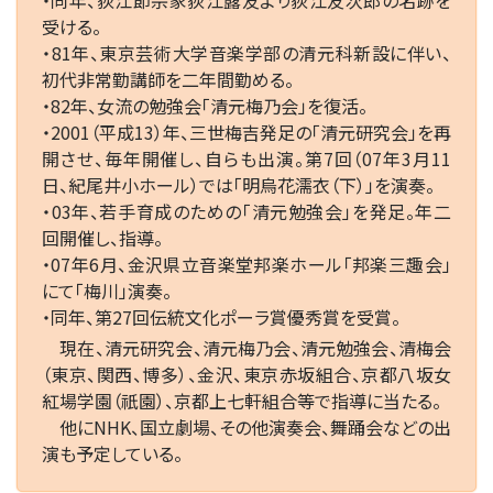
受ける。
・81年、東京芸術大学音楽学部の清元科新設に伴い、
初代非常勤講師を二年間勤める。
・82年、女流の勉強会「清元梅乃会」を復活。
・2001（平成13）年、三世梅吉発足の「清元研究会」を再
開させ、毎年開催し、自らも出演。第7回（07年3月11
日、紀尾井小ホール）では「明烏花濡衣（下）」を演奏。
・03年、若手育成のための「清元勉強会」を発足。年二
回開催し、指導。
・07年6月、金沢県立音楽堂邦楽ホール「邦楽三趣会」
にて「梅川」演奏。
・同年、第27回伝統文化ポーラ賞優秀賞を受賞。
現在、清元研究会、清元梅乃会、清元勉強会、清梅会
（東京、関西、博多）、金沢、東京赤坂組合、京都八坂女
紅場学園（祇園）、京都上七軒組合等で指導に当たる。
他にNHK、国立劇場、その他演奏会、舞踊会などの出
演も予定している。