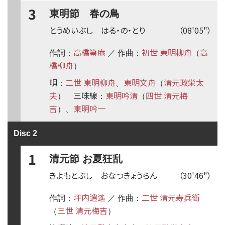
3
東明節 春の鳥
とうめいぶし はる・の・とり
（08'05"）
高橋箒庵
初世 東明柳舟
高
作詞：
／ 作曲：
（
橋柳舟
）
唄
二世 東明柳舟
東明文舟
清元政栄太
：
、
（
夫
三味線
東明吟清
四世 清元梅
）
：
（
吉
東明吟一
）、
Disc 2
1
清元節 お夏狂乱
きよもとぶし おなつきょうらん
（30'46"）
坪内逍遙
二世 清元寿兵衛
作詞：
／ 作曲：
三世 清元梅吉
（
）