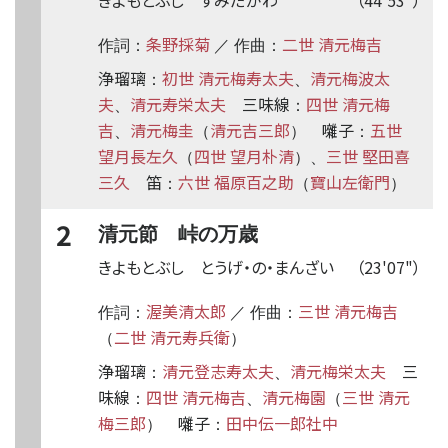
条野採菊
二世 清元梅吉
作詞：
／ 作曲：
浄瑠璃
初世 清元梅寿太夫
清元梅波太
：
、
夫
清元寿栄太夫
三味線
四世 清元梅
、
：
吉
清元梅圭
清元吉三郎
囃子
五世
、
（
）
：
望月長左久
四世 望月朴清
三世 堅田喜
（
）、
三久
笛
六世 福原百之助
寶山左衛門
：
（
）
2
清元節 峠の万歳
きよもとぶし とうげ・の・まんざい
（23'07"）
渥美清太郎
三世 清元梅吉
作詞：
／ 作曲：
二世 清元寿兵衛
（
）
浄瑠璃
清元登志寿太夫
清元梅栄太夫
三
：
、
味線
四世 清元梅吉
清元梅園
三世 清元
：
、
（
梅三郎
囃子
田中伝一郎社中
）
：