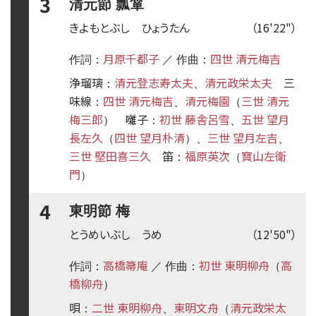
3
清元節 瓢箪
きよもとぶし ひょうたん
（16'22"）
月原千都子
四世 清元梅吉
作詞：
／ 作曲：
浄瑠璃
清元登志寿太夫
清元政栄太夫
三
：
、
味線
四世 清元梅吉
清元梅園
三世 清元
：
、
（
梅三郎
囃子
初世 藤舎呂雪
五世 望月
）
：
、
長左久
四世 望月朴清
三世 望月左吉
（
）、
、
三世 堅田喜三久
笛
福原英次
寶山左衛
：
（
門
）
4
東明節 梅
とうめいぶし うめ
（12'50"）
高橋箒庵
初世 東明柳舟
高
作詞：
／ 作曲：
（
橋柳舟
）
唄
二世 東明柳舟
東明文舟
清元政栄太
：
、
（