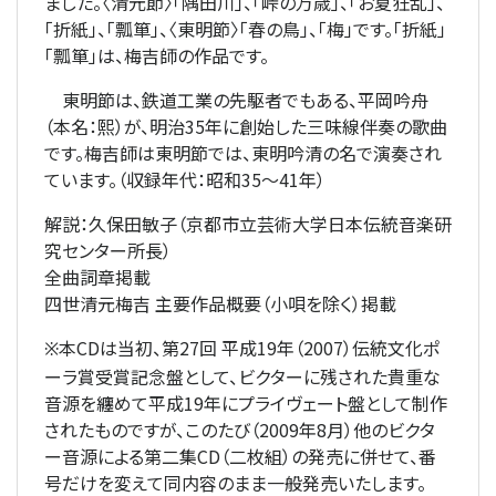
ました。〈清元節〉「隅田川」、「峠の万歳」、「お夏狂乱」、
「折紙」、「瓢箪」、〈東明節〉「春の鳥」、「梅」です。「折紙」
「瓢箪」は、梅吉師の作品です。
東明節は、鉄道工業の先駆者でもある、平岡吟舟
（本名：熙）が、明治35年に創始した三味線伴奏の歌曲
です。梅吉師は東明節では、東明吟清の名で演奏され
ています。（収録年代：昭和35～41年）
解説：久保田敏子（京都市立芸術大学日本伝統音楽研
究センター所長）
全曲詞章掲載
四世清元梅吉 主要作品概要（小唄を除く）掲載
本CDは当初、第27回 平成19年（2007）伝統文化ポ
※
ーラ賞受賞記念盤として、ビクターに残された貴重な
音源を纏めて平成19年にプライヴェート盤として制作
されたものですが、このたび（2009年8月）他のビクタ
ー音源による第二集CD（二枚組）の発売に併せて、番
号だけを変えて同内容のまま一般発売いたします。