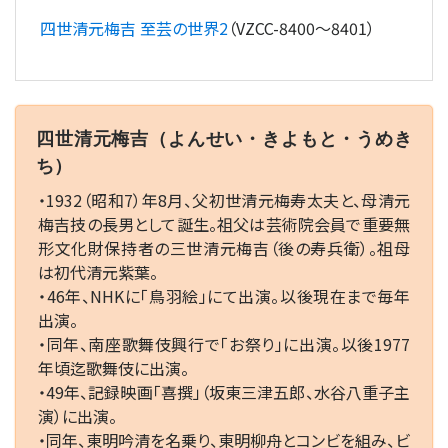
四世清元梅吉 至芸の世界2
（VZCC-8400～8401）
四世清元梅吉（よんせい・きよもと・うめき
ち）
・1932（昭和7）年8月、父初世清元梅寿太夫と、母清元
梅吉技の長男として誕生。祖父は芸術院会員で重要無
形文化財保持者の三世清元梅吉（後の寿兵衛）。祖母
は初代清元紫葉。
・46年、NHKに「鳥羽絵」にて出演。以後現在まで毎年
出演。
・同年、南座歌舞伎興行で「お祭り」に出演。以後1977
年頃迄歌舞伎に出演。
・49年、記録映画「喜撰」（坂東三津五郎、水谷八重子主
演）に出演。
・同年、東明吟清を名乗り、東明柳舟とコンビを組み、ビ