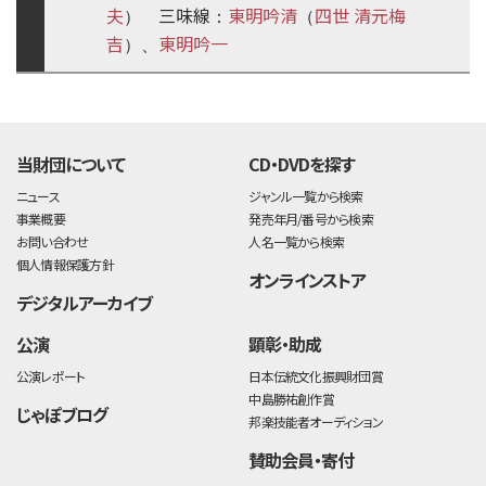
夫
三味線
東明吟清
四世 清元梅
）
：
（
吉
東明吟一
）、
time:0.4 s
・
当財団について
CD・DVDを探す
ニュース
ジャンル一覧から検索
事業概要
発売年月/番号から検索
お問い合わせ
人名一覧から検索
個人情報保護方針
オンラインストア
デジタルアーカイブ
公演
顕彰・助成
公演レポート
日本伝統文化振興財団賞
中島勝祐創作賞
じゃぽブログ
邦楽技能者オーディション
賛助会員・寄付