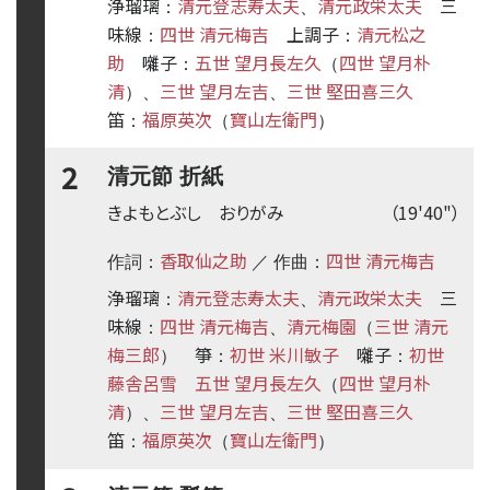
浄瑠璃
清元登志寿太夫
清元政栄太夫
三
：
、
味線
四世 清元梅吉
上調子
清元松之
：
：
助
囃子
五世 望月長左久
四世 望月朴
：
（
清
三世 望月左吉
三世 堅田喜三久
）、
、
笛
福原英次
寶山左衛門
：
（
）
2
清元節 折紙
きよもとぶし おりがみ
（19'40"）
香取仙之助
四世 清元梅吉
作詞：
／ 作曲：
浄瑠璃
清元登志寿太夫
清元政栄太夫
三
：
、
味線
四世 清元梅吉
清元梅園
三世 清元
：
、
（
梅三郎
箏
初世 米川敏子
囃子
初世
）
：
：
藤舎呂雪
五世 望月長左久
四世 望月朴
（
清
三世 望月左吉
三世 堅田喜三久
）、
、
笛
福原英次
寶山左衛門
：
（
）