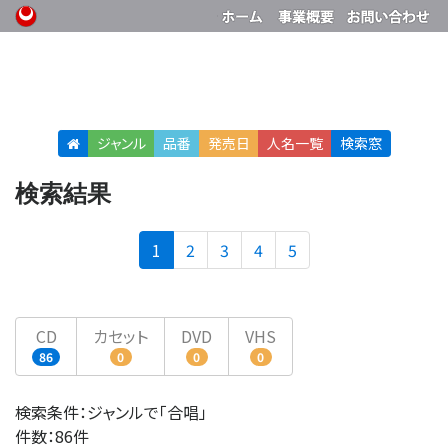
ジャンル
品番
発売日
人名
一覧
検索窓
検索結果
(current)
1
2
3
4
5
CD
カセット
DVD
VHS
86
0
0
0
検索条件：ジャンルで「合唱」
件数：86件