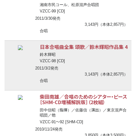
湘南市民コール、松原混声合唱団
VZCC-99 [CD]
2011/3/30発売
3,143円（本体2,857円）
合唱
日本合唱曲全集 頌歌／鈴木輝昭作品集 4
鈴木輝昭
VZCC-98 [CD]
2011/3/2発売
3,143円（本体2,857円）
合唱
柴田南雄／合唱のためのシアター・ピース
［SHM-CD増補解説版］（2枚組）
指揮
演出
田中信昭（
）／佐藤信（
）／東京混声合
他
唱団／
〜
VZCC-91
92 [SHM-CD]
2010/11/24発売
3,850円（本体3,500円）