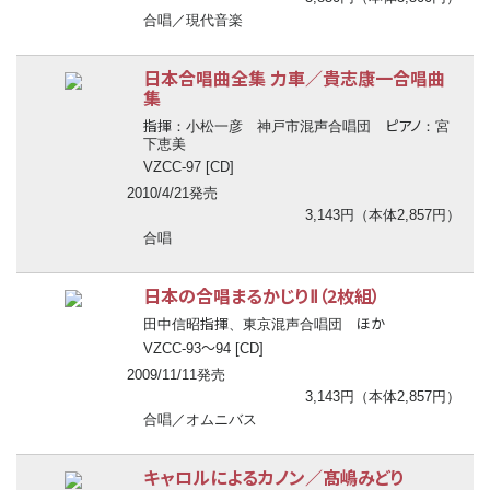
合唱／現代音楽
日本合唱曲全集 力車／貴志康一合唱曲
集
指揮
ピアノ
：小松一彦 神戸市混声合唱団
：宮
下恵美
VZCC-97 [CD]
2010/4/21発売
3,143円（本体2,857円）
合唱
日本の合唱まるかじりⅡ（2枚組）
指揮
ほか
田中信昭
、東京混声合唱団
〜
VZCC-93
94 [CD]
2009/11/11発売
3,143円（本体2,857円）
合唱／オムニバス
キャロルによるカノン／髙嶋みどり