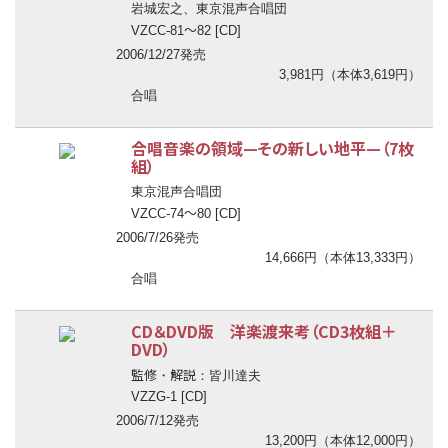
岩城宏之、東京混声合唱団
〜
VZCC-81
82 [CD]
2006/12/27発売
3,981円（本体3,619円）
合唱
合唱音楽の領域—その新しい地平—（7枚
組）
東京混声合唱団
〜
VZCC-74
80 [CD]
2006/7/26発売
14,666円（本体13,333円）
合唱
CD＆DVD版 洋楽渡来考（CD3枚組＋
DVD）
監修
解説
・
：皆川達夫
VZZG-1 [CD]
2006/7/12発売
13,200円（本体12,000円）