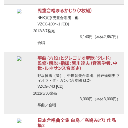
児童合唱まるかじり（2枚組）
他
NHK東京児童合唱団
〜
VZCC-100
1 [CD]
2012/3/7発売
3,143円（本体2,857円）
合唱
箏曲『六段』とグレゴリオ聖歌『クレド』
監修・解説・指揮：皆川達夫（音楽学者、中
世・ルネサンス音楽史）
箏
野坂操壽（
）、中世音楽合唱団、神戸愉樹美ヴ
ほか
ィオラ・ダ・ガンバ合奏団
VZCG-743 [CD]
2011/3/30発売
3,300円（本体3,000円）
箏曲／合唱
日本合唱曲全集 白鳥／髙嶋みどり 作品
集2