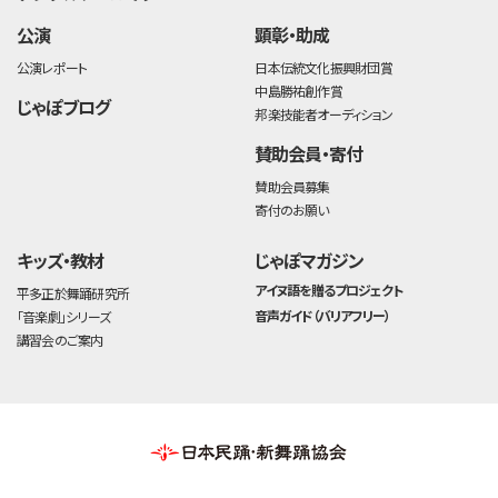
公演
顕彰・助成
公演レポート
日本伝統文化振興財団賞
中島勝祐創作賞
じゃぽブログ
邦楽技能者オーディション
賛助会員・寄付
賛助会員募集
寄付のお願い
キッズ・教材
じゃぽマガジン
アイヌ語を贈るプロジェクト
平多正於舞踊研究所
音声ガイド（バリアフリー）
「音楽劇」シリーズ
講習会のご案内