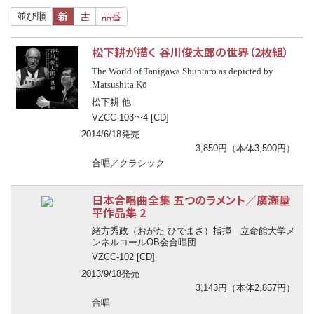
新
古
品番
並び順
松下耕が描く 谷川俊太郎の世界（2枚組）
The World of Tanigawa Shuntarō as depicted by
Matsushita Kō
松下耕 他
〜
VZCC-103
4 [CD]
2014/6/18発売
3,850円（本体3,500円）
合唱／クラシック
日本合唱曲全集 五つのラメント／廣瀬量
平作品集 2
指揮
緒方秀政（おがた ひでまさ）
立命館大学メ
ンネルコールOB会合唱団
VZCC-102 [CD]
2013/9/18発売
3,143円（本体2,857円）
合唱