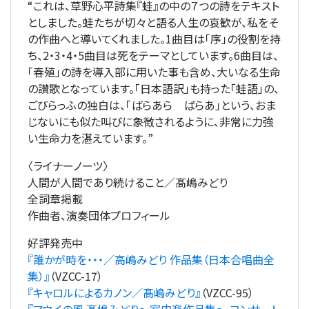
“これは、草野心平詩集『蛙』の中の７つの詩をテキスト
としました。蛙たちが切々と語る人生の哀歓が、私をそ
の作曲へと導いてくれました。1曲目は「序」の役割を持
ち、2・3・4・5曲目は死をテーマとしています。6曲目は、
「春殖」の詩を導入部に用いた事も含め、大いなる生命
の讃歌となっています。「日本語訳」も持った「蛙語」の、
ごびらっふの独白は、「ばらあら ばらあ」という、おま
じないにも似た叫びに象徴されるように、非常に力強
い生命力を湛えています。”
〈ライナーノーツ〉
人間が人間であり続けること／髙嶋みどり
全詞章掲載
作曲者、演奏団体プロフィール
好評発売中
『誰かが時を・・・／高嶋みどり 作品集（日本合唱曲全
集）』
（VZCC-17）
『キャロルによるカノン／髙嶋みどり』
（VZCC-95）
『マウイの風 髙嶋みどり～室内楽作品集～ コンサート