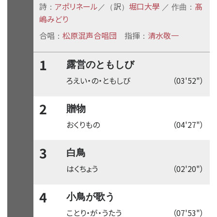
詩
アポリネール
訳
堀口大學
髙
：
／（
）
／ 作曲：
嶋みどり
合唱
松原混声合唱団
指揮
清水敬一
：
：
1
露営のともしび
ろえい・の・ともしび
（03'52"）
2
贈物
おくりもの
（04'27"）
3
白鳥
はくちょう
（02'20"）
4
小鳥が歌う
ことり・が・うたう
（07'53"）