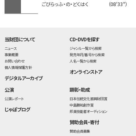
ごびらっふ・の・どくはく
（08'33"）
time:0.47 s
・
当財団について
CD・DVDを探す
ニュース
ジャンル一覧から検索
事業概要
発売年月/番号から検索
お問い合わせ
人名一覧から検索
個人情報保護方針
オンラインストア
デジタルアーカイブ
公演
顕彰・助成
公演レポート
日本伝統文化振興財団賞
中島勝祐創作賞
じゃぽブログ
邦楽技能者オーディション
賛助会員・寄付
賛助会員募集