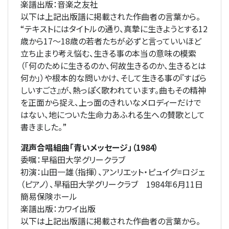
楽譜出版：音楽之友社
以下は上記出版譜に掲載された作曲者の言葉から。
“テキストにはタイトルの通り、真摯に生きようとする12
歳から17～18歳の若者たちが必ずと言っていいほど
立ち止まり考え悩む、生きる事の本当の意味の模索
（「何のために生きるのか、何故生きるのか、生きるとは
何か」）や根本的な問いかけ、そして生きる事の『すばら
しいすごさ』が、熱っぽく歌われています。曲もその精神
を正面から捉え、上っ面のきれいなメロディーだけで
はない、地についた生命力あふれる生への賛歌として
書きました。”
混声合唱組曲「青いメッセージ」（1984）
委嘱：早稲田大学グリークラブ
初演：山田一雄（指揮）、アンリエット・ピュイグ=ロジェ
（ピアノ）、早稲田大学グリークラブ 1984年6月11日
簡易保険ホール
楽譜出版：カワイ出版
以下は上記出版譜に掲載された作曲者の言葉から。