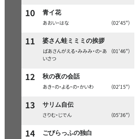
10
青イ花
あおい・はな
（02'45"）
11
婆さん蛙ミミミの挨拶
ばあさんがえる・みみみ・の・あ
（01'46"）
いさつ
12
秋の夜の会話
あき・の・よる・の・かいわ
（02'15"）
13
サリム自伝
さりむ・じでん
（05'36"）
14
ごびらっふの独白