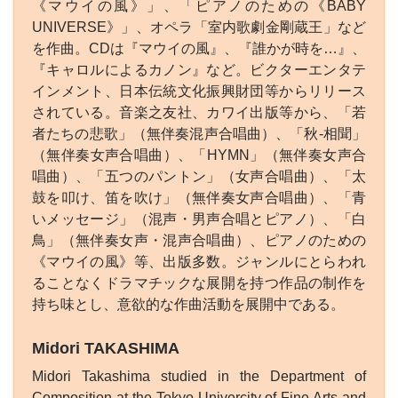
《マウイの風》」、「ピアノのための《BABY
UNIVERSE》」、オペラ「室内歌劇金剛蔵王」など
を作曲。CDは『マウイの風』、『誰かが時を…』、
『キャロルによるカノン』など。ビクターエンタテ
インメント、日本伝統文化振興財団等からリリース
されている。音楽之友社、カワイ出版等から、「若
者たちの悲歌」（無伴奏混声合唱曲）、「秋‐相聞」
（無伴奏女声合唱曲）、「HYMN」（無伴奏女声合
唱曲）、「五つのパントン」（女声合唱曲）、「太
鼓を叩け、笛を吹け」（無伴奏女声合唱曲）、「青
いメッセージ」（混声・男声合唱とピアノ）、「白
鳥」（無伴奏女声・混声合唱曲）、ピアノのための
《マウイの風》等、出版多数。ジャンルにとらわれ
ることなくドラマチックな展開を持つ作品の制作を
持ち味とし、意欲的な作曲活動を展開中である。
Midori TAKASHIMA
Midori Takashima studied in the Department of
Composition at the Tokyo Univercity of Fine Arts and