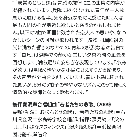
“「露営のともしび」は冒頭の旋律にこの曲集の内容が
凝縮されています。兵隊に駆り出された青年が一人物
思いに耽ける夜半。死を身近なものに感じた時、人は
最も人間の心が身近に欲しいと願うのかもしれませ
ん。以下の2曲で郷里に残された恋人への思いや、なつ
かしいシーンの回想が歌われます。「贈物」は輝く朝の
光に満ちた響きのなかでの、青年の熱烈な恋の告白で
す。「白鳥」は湖畔での静かな美しい夕暮れ時の風景を
回想します。満ち足りた安らぎを表現しています。「小鳥
が歌う」は明るく軽やかな小鳥のさえずりから始まり、
その音型が全曲を支配しています。青い小鳥に托され
た思いが、8分の5拍子の軽やかなリズムにのって優しく
情熱的な旋律となって歌われます。”
無伴奏混声合唱組曲「若者たちの悲歌」（2009）
委嘱・初演：「おべんとうの歌」、「若者たちの悲歌」＝石
川県金沢二水高等学校合唱部、指揮：深見納／「父の
唄」、「小さなスフィンクス」〔混声版初演〕＝浜松合唱
団、指揮：岸信介