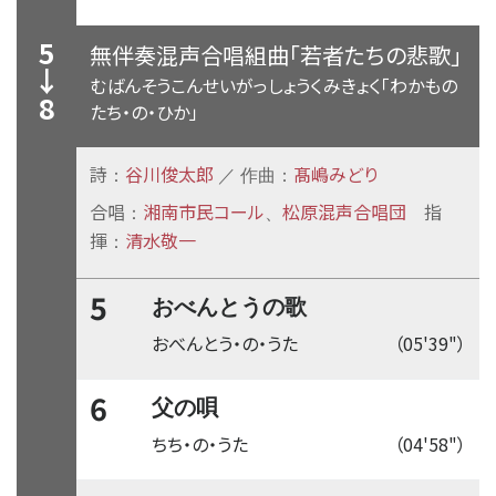
5
無伴奏混声合唱組曲「若者たちの悲歌」
↓
むばんそうこんせいがっしょうくみきょく「わかもの
8
たち・の・ひか」
詩
谷川俊太郎
髙嶋みどり
：
／ 作曲：
合唱
湘南市民コール
松原混声合唱団
指
：
、
揮
清水敬一
：
5
おべんとうの歌
おべんとう・の・うた
（05'39"）
6
父の唄
ちち・の・うた
（04'58"）