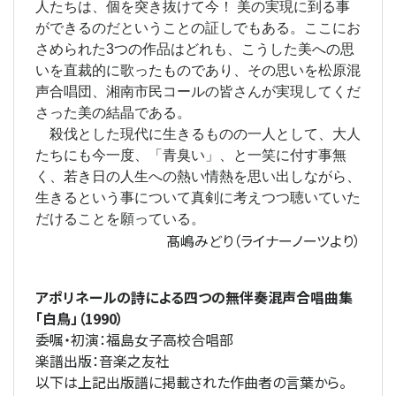
人たちは、個を突き抜けて今！ 美の実現に到る事
ができるのだということの証しでもある。ここにお
さめられた3つの作品はどれも、こうした美への思
いを直裁的に歌ったものであり、その思いを松原混
声合唱団、湘南市民コールの皆さんが実現してくだ
さった美の結晶である。
殺伐とした現代に生きるものの一人として、大人
たちにも今一度、「青臭い」、と一笑に付す事無
く、若き日の人生への熱い情熱を思い出しながら、
生きるという事について真剣に考えつつ聴いていた
だけることを願っている。
髙嶋みどり（ライナーノーツより）
アポリネールの詩による四つの無伴奏混声合唱曲集
「白鳥」（1990）
委嘱・初演：福島女子高校合唱部
楽譜出版：音楽之友社
以下は上記出版譜に掲載された作曲者の言葉から。