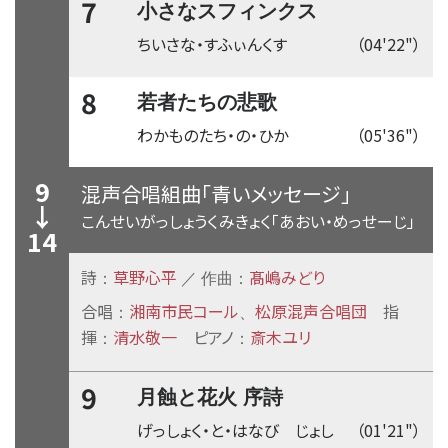
7
小さなスフィンクス
ちいさな・すふぃんくす
（04'22"）
8
若者たちの悲歌
わかものたち・の・ひか
（05'36"）
9
混声合唱組曲「青いメッセージ」
↓
こんせいがっしょうくみきょく「あおい・めっせーじ」
14
詩
草野心平
髙嶋みどり
：
／ 作曲：
合唱
湘南市民コール
松原混声合唱団
指
：
、
揮
清水敬一
ピアノ
斎木ユリ
：
：
9
月蝕と花火 序詩
げっしょく・と・はなび じょし
（01'21"）