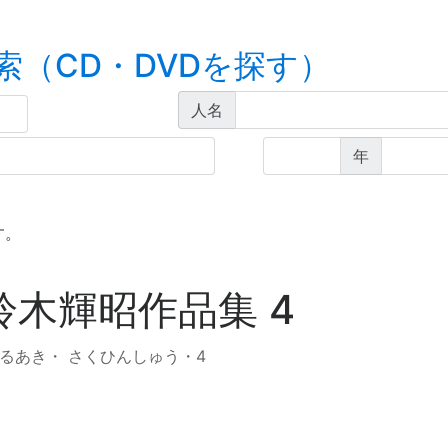
索（CD・DVDを探す）
人名
年
す。
鈴木輝昭作品集 4
るあき・ さくひんしゅう・4