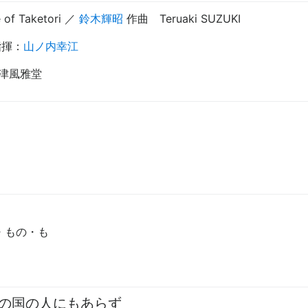
 of Taketori
／
鈴木輝昭
作曲
Teruaki SUZUKI
指揮
：
山ノ内幸江
會津風雅堂
・もの・も
の国の人にもあらず