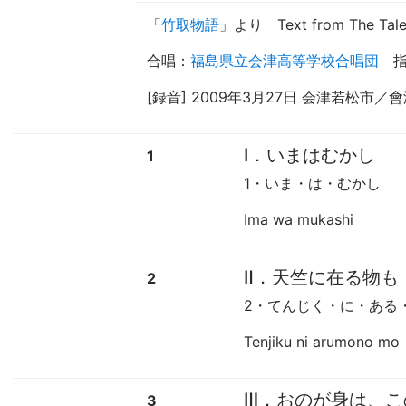
「
竹取物語
」
より
Text from The Tale
合唱
：
福島県立会津高等学校合唱団
[録音] 2009年3月27日 会津若松市／
Ⅰ．いまはむかし
1
1・いま・は・むかし
Ima wa mukashi
Ⅱ．天竺に在る物も
2
2・てんじく・に・ある
Tenjiku ni arumono mo
Ⅲ．おのが身は、こ
3