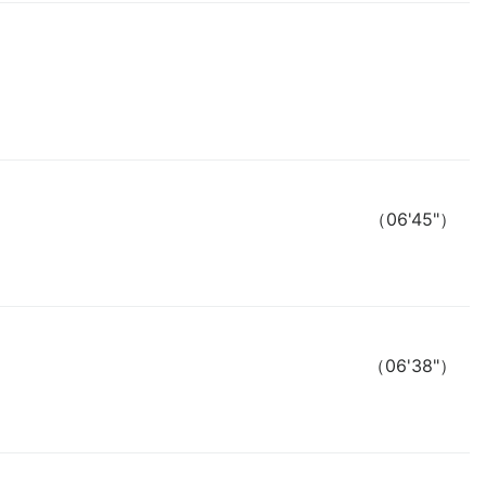
（06'45"）
（06'38"）