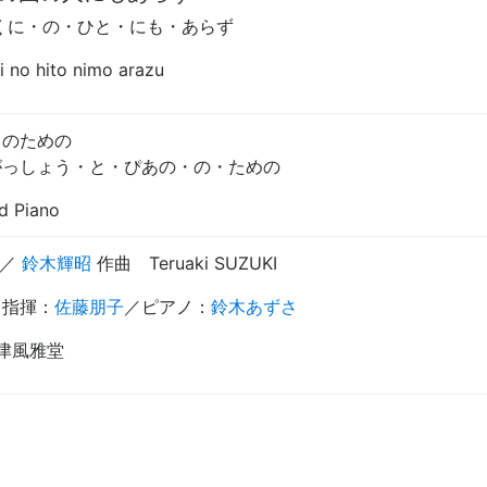
くに・の・ひと・にも・あらず
 no hito nimo arazu
ノのための
がっしょう・と・ぴあの・の・ための
d Piano
／
鈴木輝昭
作曲
Teruaki SUZUKI
指揮
：
佐藤朋子
／
ピアノ
：
鈴木あずさ
會津風雅堂