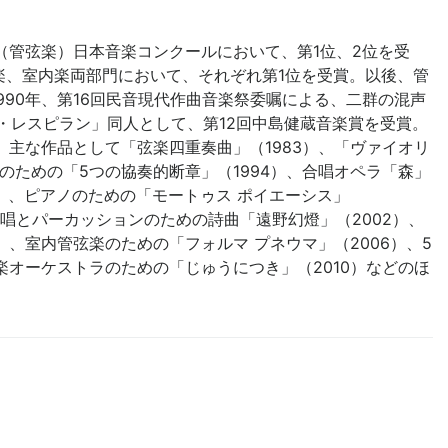
（管弦楽）日本音楽コンクールにおいて、第1位、2位を受
弦楽、室内楽両部門において、それぞれ第1位を受賞。以後、管
990年、第16回民音現代作曲音楽祭委嘱による、二群の混声
ル・レスピラン」同人として、第12回中島健蔵音楽賞を受賞。
主な作品として「弦楽四重奏曲」（1983）、「ヴァイオリ
楽のための「5つの協奏的断章」（1994）、合唱オペラ「森」
」、ピアノのための「モートゥス ポイエーシス」
合唱とパーカッションのための詩曲「遠野幻燈」（2002）、
）、室内管弦楽のための「フォルマ プネウマ」（2006）、5
楽オーケストラのための「じゅうにつき」（2010）などのほ