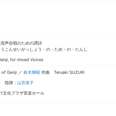
奏混声合唱のための譚詩
そうこんせいがっしょう・の・ため・の・たんし
nji, for mixed Voices
 of Genji
／
鈴木輝昭
作曲
Teruaki SUZUKI
団
指揮
：
山宮篤子
葉銀行文化プラザ音楽ホール