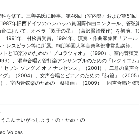
科を修了。三善晃氏に師事。第46回（室内楽〉および第51回
よび1987年旧西ドイツのハンバッハ賞国際作曲コンクール、管
仙台において、オペラ「双子の星」（宮沢賢治原作）を初演。1
1991年、村松賞受賞。1994年、演奏・作曲家集団「アー
ル・レスピラン等に所属。桐朋学園大学音楽学部非常勤講師。 
ネットと13楽器のための「プロラツィオ」（1990）、室内管弦
1999）、混声合唱と管打楽アンサンブルのための「レクイエム
「セブン ソングズ オブ ナンセンス」（2001）、二群の童声
グ」（2004）、女声合唱とピアノのための「詩篇」（2005
8）、室内管弦楽のための「祭壇画」（2009）、同声合唱と弦
の
そうこんせいがっしょう・の・ため・の
ed Voices