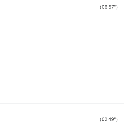
（06'57"）
（02'49"）