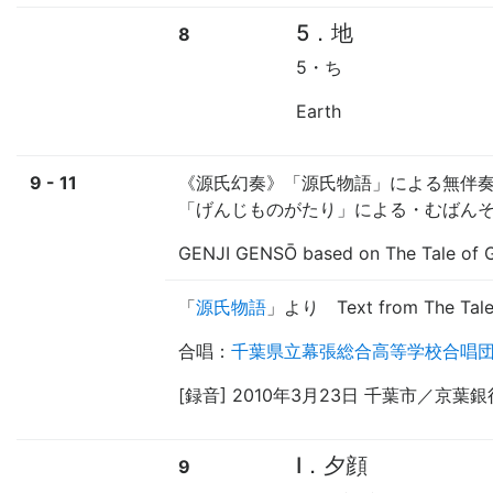
5．地
8
5・ち
Earth
9 - 11
《源氏幻奏》「源氏物語」による無伴
「げんじものがたり」による・むばん
GENJI GENSŌ based on The Tale of Ge
「
源氏物語
」
より
Text from The Tale
合唱
：
千葉県立幕張総合高等学校合唱
[録音] 2010年3月23日 千葉市／京
Ⅰ．夕顔
9