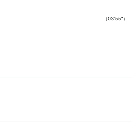
（03'55"）