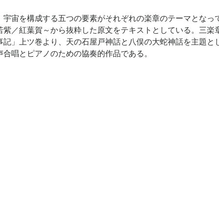
、宇宙を構成する五つの要素がそれぞれの楽章のテーマとなっ
若紫／紅葉賀～から抜粋した原文をテキストとしている。三楽
事記」上ツ巻より、天の石屋戸神話と八俣の大蛇神話を主題と
声合唱とピアノのための協奏的作品である。
）