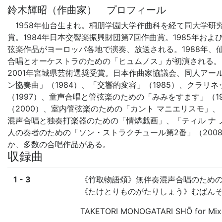
鈴木輝昭（作曲家） プロフィール
1958年仙台生まれ。桐朋学園大学作曲科を経て同大学研究
賞。1984年日本交響楽振興財団第7回作曲賞。1985年お
弦楽作品がヨーロッパ各地で演奏、放送される。1988年、
合唱とオーケストラのための「ヒュムノス」が初演される。 
2001年宮城県芸術選奨受賞。日本作曲家協議会、同人アー
ン協奏曲」（1984）、「交響的変容」（1985）、クラリ
（1997）、童声合唱と管弦楽のための「みみをすます」（
（2000）、室内管弦楽のための「カント マニエリスモ」、
混声合唱と独奏打楽器のための「情燐戯画」、「ティル ナ ノ
人の奏者のための「ソン・ストラクチュール第2番」（200
か、多数の合唱作品がある。
収録曲
1 - 3
《竹取物語頌》無伴奏混声合唱のため
《たけとりものがたりしょう》むばん
TAKETORI MONOGATARI SHŌ for Mix