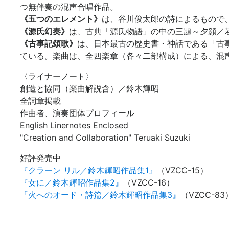
つ無伴奏の混声合唱作品。
《五つのエレメント》
は、谷川俊太郎の詩によるもので
《源氏幻奏》
は、古典「源氏物語」の中の三題～夕顔／
《古事記頌歌》
は、日本最古の歴史書・神話である「古
ている。楽曲は、全四楽章（各々二部構成）による、混
〈ライナーノート〉
創造と協同（楽曲解説含）／鈴木輝昭
全詞章掲載
作曲者、演奏団体プロフィール
English Linernotes Enclosed
"Creation and Collaboration" Teruaki Suzuki
好評発売中
『クラーン リル／鈴木輝昭作品集1』
（VZCC-15）
『女に／鈴木輝昭作品集2』
（VZCC-16）
『火へのオード・詩篇／鈴木輝昭作品集3』
（VZCC-83