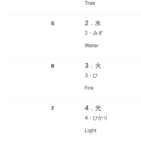
Tree
2．水
5
2・みず
Water
3．火
6
3・ひ
Fire
4．光
7
4・ひかり
Light