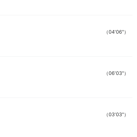
（04'06"）
（06'03"）
（03'03"）