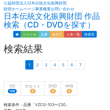
公益財団法人日本伝統文化振興財団
財団ホームページ
事業概要
お問い合わせ
日本伝統文化振興財団 作品
検索（CD・DVDを探す）
ジャンル
品番
発売日
人名
一覧
検索窓
検索結果
(current)
1
2
3
4
5
6
7
CD
カセット
DVD
VHS
128
0
0
0
検索条件：品番「VZCG-103〜230」