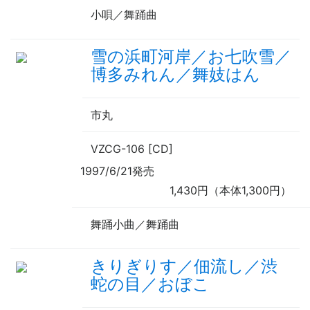
小唄／舞踊曲
雪の浜町河岸／お七吹雪／
博多みれん／舞妓はん
市丸
VZCG-106 [CD]
1997/6/21発売
1,430円（本体1,300円）
舞踊小曲／舞踊曲
きりぎりす／佃流し／渋
蛇の目／おぼこ