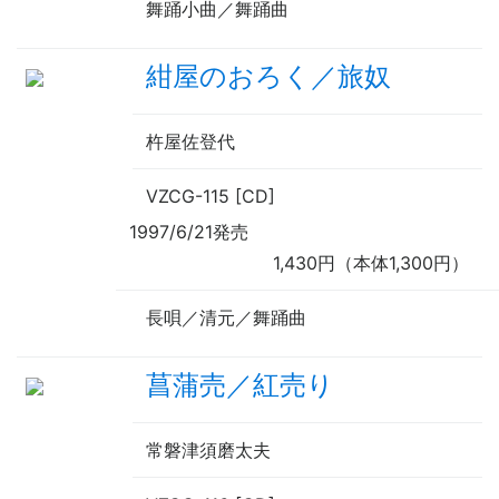
舞踊小曲／舞踊曲
紺屋のおろく／旅奴
杵屋佐登代
VZCG-115 [CD]
1997/6/21発売
1,430円（本体1,300円）
長唄／清元／舞踊曲
菖蒲売／紅売り
常磐津須磨太夫