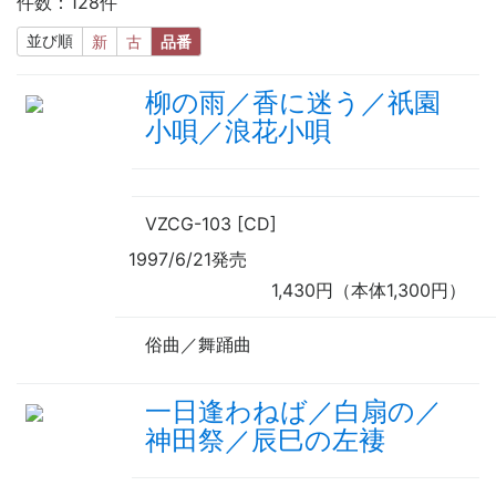
件数：128件
並び順
新
古
品番
柳の雨／香に迷う／祇園
小唄／浪花小唄
VZCG-103 [CD]
1997/6/21発売
1,430円（本体1,300円）
俗曲／舞踊曲
一日逢わねば／白扇の／
神田祭／辰巳の左褄