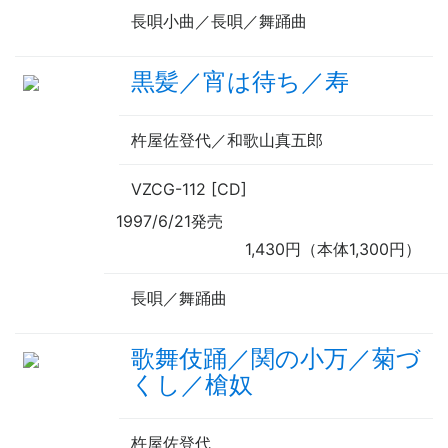
長唄小曲／長唄／舞踊曲
黒髪／宵は待ち／寿
杵屋佐登代／和歌山真五郎
VZCG-112 [CD]
1997/6/21発売
1,430円（本体1,300円）
長唄／舞踊曲
歌舞伎踊／関の小万／菊づ
くし／槍奴
杵屋佐登代