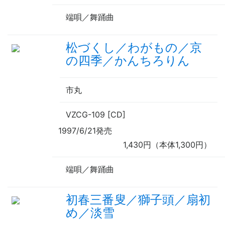
端唄／舞踊曲
松づくし／わがもの／京
の四季／かんちろりん
市丸
VZCG-109 [CD]
1997/6/21発売
1,430円（本体1,300円）
端唄／舞踊曲
初春三番叟／獅子頭／扇初
め／淡雪