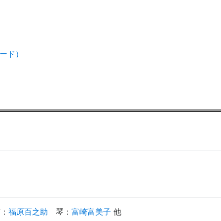
ード）
笛
：
福原百之助
琴
：
富崎富美子
他