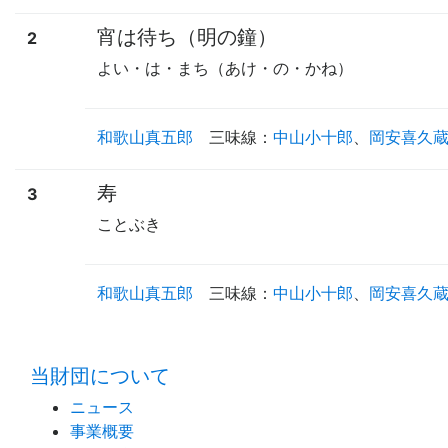
宵は待ち（明の鐘）
2
よい・は・まち（あけ・の・かね）
和歌山真五郎
三味線
：
中山小十郎
、
岡安喜久
寿
3
ことぶき
和歌山真五郎
三味線
：
中山小十郎
、
岡安喜久
当財団について
ニュース
事業概要