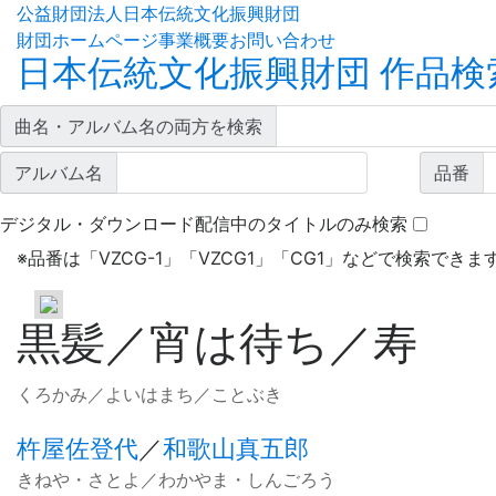
公益財団法人日本伝統文化振興財団
財団ホームページ
事業概要
お問い合わせ
日本伝統文化振興財団 作品検
曲名・アルバム名の両方を検索
アルバム名
品番
デジタル・ダウンロード配信中のタイトルのみ検索
※
品番は「VZCG-1」「VZCG1」「CG1」などで検索できま
黒髪／宵は待ち／寿
くろかみ／よいはまち／ことぶき
杵屋佐登代
／
和歌山真五郎
きねや・さとよ／わかやま・しんごろう