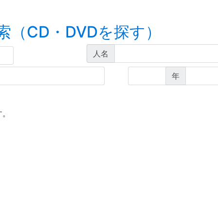
索（CD・DVDを探す）
人名
年
す。