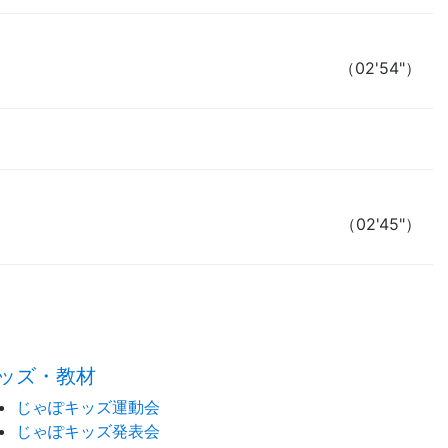
（02'54"）
（02'45"）
time:0.4 s
・
ッズ・教材
じゃぽキッズ運動会
じゃぽキッズ発表会