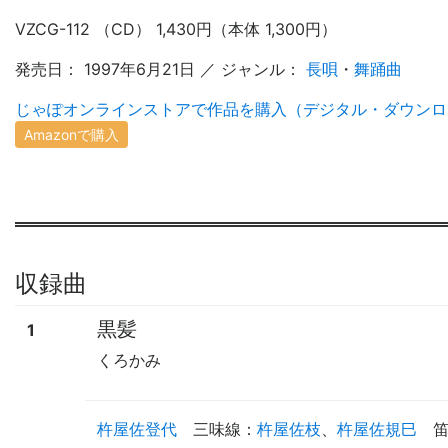
VZCG-112 （CD） 1,430円（本体 1,300円）
発売日： 1997年6月21日 ／ ジャンル：
長唄
・
舞踊曲
じゃぽオンラインストアで作品を購入（デジタル・ダウンロ
Amazonで購入
収録曲
黒髪
1
くろかみ
杵屋佐登代
三味線
：
杵屋佐枝
、
杵屋佐規巳