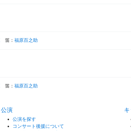
蔵
笛
：
福原百之助
蔵
笛
：
福原百之助
公演
キ
公演を探す
コンサート後援について