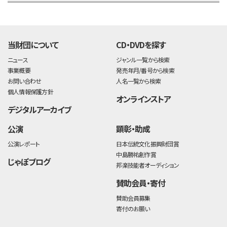
time:0.43 s
・
当財団について
CD・DVDを探す
ニュース
ジャンル一覧から検索
事業概要
発売年月/番号から検索
お問い合わせ
人名一覧から検索
個人情報保護方針
オンラインストア
デジタルアーカイブ
公演
顕彰・助成
公演レポート
日本伝統文化振興財団賞
中島勝祐創作賞
じゃぽブログ
邦楽技能者オーディション
賛助会員・寄付
賛助会員募集
寄付のお願い