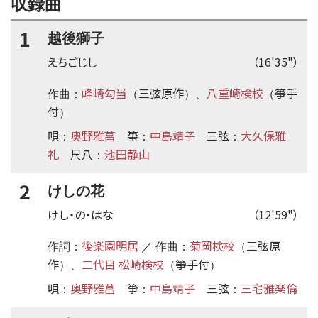
収録曲
1
越後獅子
えちごじし
（16'35"）
峰崎勾当
三弦原作
八重崎検校
箏手
作曲：
（
）、
（
付
）
唄
奥野雅菖
箏
中島靖子
三弦
大久保雅
：
：
：
礼
尺八
池田静山
：
2
けしの花
けし・の・はな
（12'59"）
後楽園明居
菊岡検校
三弦原
作詞：
／ 作曲：
（
作
二代目 松崎検校
箏手付
）、
（
）
唄
奥野雅菖
箏
中島靖子
三弦
三宅雅楽倫
：
：
：