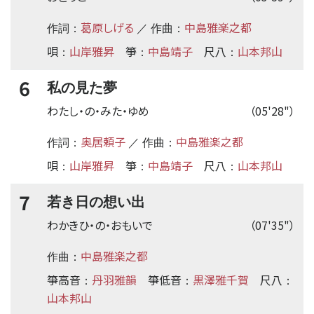
葛原しげる
中島雅楽之都
作詞：
／ 作曲：
唄
山岸雅昇
箏
中島靖子
尺八
山本邦山
：
：
：
6
私の見た夢
わたし・の・みた・ゆめ
（05'28"）
奥居頼子
中島雅楽之都
作詞：
／ 作曲：
唄
山岸雅昇
箏
中島靖子
尺八
山本邦山
：
：
：
7
若き日の想い出
わかきひ・の・おもいで
（07'35"）
中島雅楽之都
作曲：
箏高音
丹羽雅韻
箏低音
黒澤雅千賀
尺八
：
：
：
山本邦山