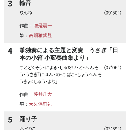
3
輪音
りんね
（09'50"）
唯是震一
作曲：
箏
高畑雅紫登
：
4
箏独奏による主題と変奏 うさぎ「日
本の小箱 小変奏曲集より」
ことどくそう・による・しゅだい・と・へんそ
（07'06"）
う・うさぎ「にほん・の・こばこ・しょうへんそ
うきょくしゅう・より」
藤井凡大
作曲：
箏
大久保雅礼
：
5
踊り子
おどりこ
（03'59"）