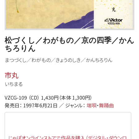
松づくし／わがもの／京の四季／かん
ちろりん
まつづくし／わがもの／きょうのしき／かんちろりん
市丸
いちまる
VZCG-109 （CD） 1,430円（本体 1,300円）
発売日： 1997年6月21日 ／ ジャンル：
端唄
・
舞踊曲
じゃぽオンラインストアで作品を購入（デジタル・ダウンロ