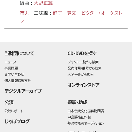
大野正雄
編曲：
市丸
三味線
静子
豊文
ビクター・オーケスト
：
、
ラ
time:0.5 s
・
当財団について
CD・DVDを探す
ニュース
ジャンル一覧から検索
事業概要
発売年月/番号から検索
お問い合わせ
人名一覧から検索
個人情報保護方針
オンラインストア
デジタルアーカイブ
公演
顕彰・助成
公演レポート
日本伝統文化振興財団賞
中島勝祐創作賞
じゃぽブログ
邦楽技能者オーディション