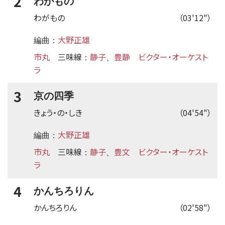
2
わがもの
わがもの
（03'12"）
大野正雄
編曲：
市丸
三味線
静子
豊静
ビクター・オーケスト
：
、
ラ
3
京の四季
きょう・の・しき
（04'54"）
大野正雄
編曲：
市丸
三味線
静子
豊文
ビクター・オーケスト
：
、
ラ
4
かんちろりん
かんちろりん
（02'58"）