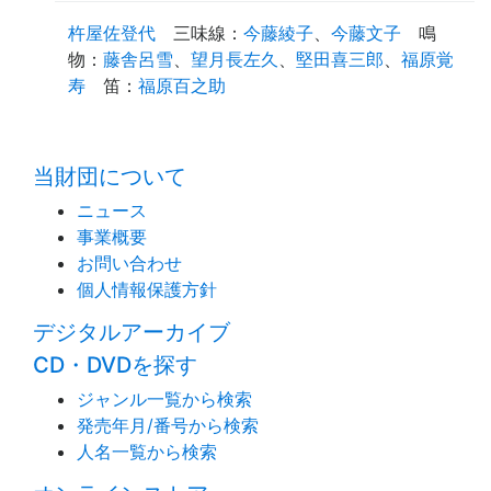
杵屋佐登代
三味線
：
今藤綾子
、
今藤文子
鳴
物
：
藤舎呂雪
、
望月長左久
、
堅田喜三郎
、
福原覚
寿
笛
：
福原百之助
time:0.43 s
・
当財団について
ニュース
事業概要
お問い合わせ
個人情報保護方針
デジタルアーカイブ
CD・DVDを探す
ジャンル一覧から検索
発売年月/番号から検索
人名一覧から検索