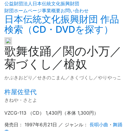
公益財団法人日本伝統文化振興財団
財団ホームページ
事業概要
お問い合わせ
日本伝統文化振興財団 作品
検索（CD・DVDを探す）
歌舞伎踊／関の小万／
菊づくし／槍奴
かぶきおどり／せきのこまん／きくづくし／やりやっこ
杵屋佐登代
きねや・さとよ
VZCG-113 （CD） 1,430円（本体 1,300円）
発売日： 1997年6月21日 ／ ジャンル：
長唄小曲
・
舞踊