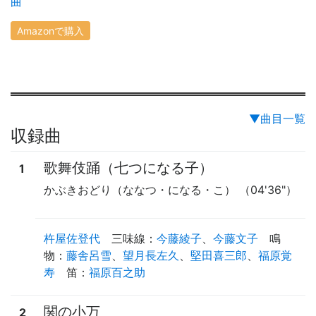
曲
Amazonで購入
▼曲目一覧
収録曲
歌舞伎踊（七つになる子）
1
かぶきおどり（ななつ・になる・こ）
（04'36"）
杵屋佐登代
三味線
：
今藤綾子
、
今藤文子
鳴
物
：
藤舎呂雪
、
望月長左久
、
堅田喜三郎
、
福原覚
寿
笛
：
福原百之助
関の小万
2