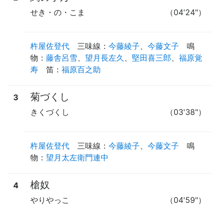
せき・の・こま
（04'24"）
杵屋佐登代
三味線
：
今藤綾子
、
今藤文子
鳴
物
：
藤舎呂雪
、
望月長左久
、
堅田喜三郎
、
福原覚
寿
笛
：
福原百之助
菊づくし
3
きくづくし
（03'38"）
杵屋佐登代
三味線
：
今藤綾子
、
今藤文子
鳴
物
：
望月太左衛門連中
槍奴
4
やりやっこ
（04'59"）