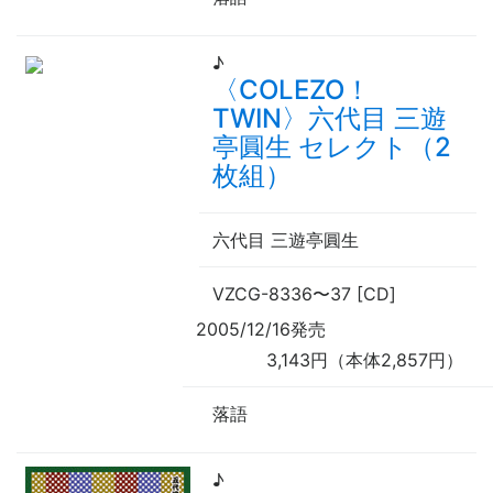
♪
〈COLEZO！
TWIN〉六代目 三遊
亭圓生 セレクト（2
枚組）
六代目 三遊亭圓生
VZCG-8336
〜
37 [CD]
2005/12/16発売
3,143円（本体2,857円）
落語
♪