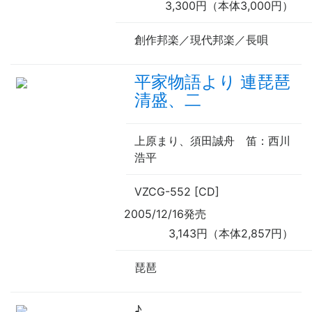
3,300円（本体3,000円）
創作邦楽／現代邦楽／長唄
平家物語より 連琵琶
清盛、二
上原まり、須田誠舟
笛
：西川
浩平
VZCG-552 [CD]
2005/12/16発売
3,143円（本体2,857円）
琵琶
♪