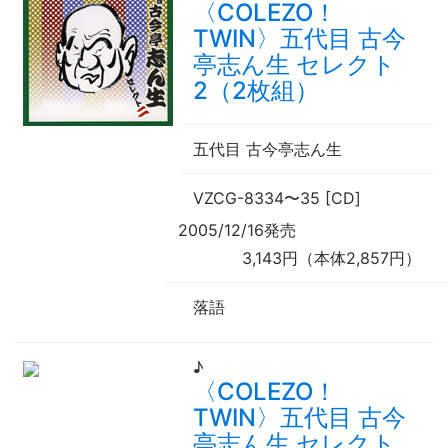
〈COLEZO！
TWIN〉五代目 古今
亭志ん生 セレクト
2（2枚組）
五代目 古今亭志ん生
VZCG-8334
〜
35 [CD]
2005/12/16発売
3,143円（本体2,857円）
落語
♪
〈COLEZO！
TWIN〉五代目 古今
亭志ん生 セレクト