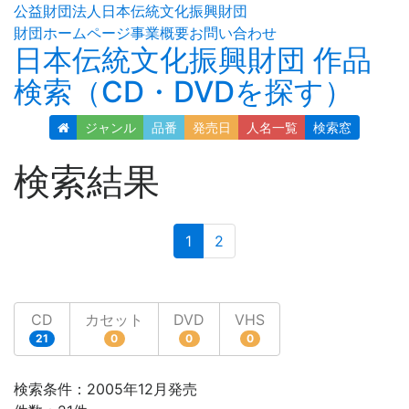
公益財団法人日本伝統文化振興財団
財団ホームページ
事業概要
お問い合わせ
日本伝統文化振興財団 作品
検索（CD・DVDを探す）
ジャンル
品番
発売日
人名
一覧
検索窓
検索結果
(current)
1
2
CD
カセット
DVD
VHS
21
0
0
0
検索条件：2005年12月発売