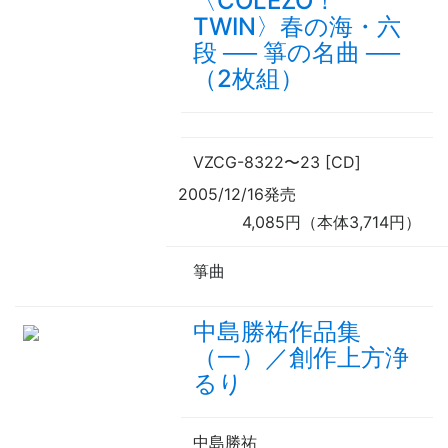
〈COLEZO！
TWIN〉春の海・六
段
──
箏の名曲
──
（2枚組）
VZCG-8322
〜
23 [CD]
2005/12/16発売
4,085円（本体3,714円）
箏曲
中島勝祐作品集
（一）／創作上方浄
るり
中島勝祐