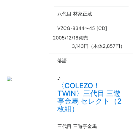
八代目 林家正蔵
VZCG-8344
〜
45 [CD]
2005/12/16発売
3,143円（本体2,857円）
落語
♪
〈COLEZO！
TWIN〉三代目 三遊
亭金馬 セレクト（2
枚組）
三代目 三遊亭金馬