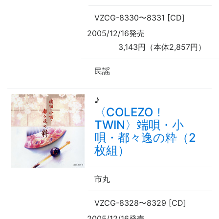
VZCG-8330
〜
8331 [CD]
2005/12/16発売
3,143円（本体2,857円）
民謡
♪
〈COLEZO！
TWIN〉端唄・小
唄・都々逸の粋（2
枚組）
市丸
VZCG-8328
〜
8329 [CD]
2005/12/16発売