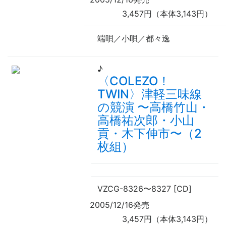
3,457円（本体3,143円）
端唄／小唄／都々逸
♪
〈COLEZO！
TWIN〉津軽三味線
の競演
〜
高橋竹山・
高橋祐次郎・小山
貢・木下伸市
〜
（2
枚組）
VZCG-8326
〜
8327 [CD]
2005/12/16発売
3,457円（本体3,143円）