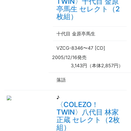
TWIN〉十代目 金原
亭馬生 セレクト（2
枚組）
十代目 金原亭馬生
VZCG-8346
〜
47 [CD]
2005/12/16発売
3,143円（本体2,857円）
落語
♪
〈COLEZO！
TWIN〉八代目 林家
正蔵 セレクト（2枚
組）