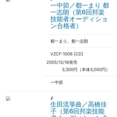
一中節／都一まり 都
一志朗（第6回邦楽
技能者オーディショ
ン合格者）
都一まり、都一志朗
VZCF-1006 [CD]
2005/12/16発売
3,300円（本体3,000円）
一中節
♪
生田流箏曲／高橋佳
子（第6回邦楽技能