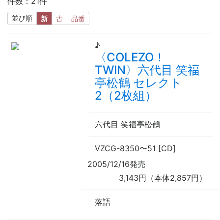
件数：21件
並び順
新
古
品番
♪
〈COLEZO！
TWIN〉六代目 笑福
亭松鶴 セレクト
2（2枚組）
六代目 笑福亭松鶴
VZCG-8350
〜
51 [CD]
2005/12/16発売
3,143円（本体2,857円）
落語