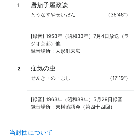
唐茄子屋政談
1
とうなすやせいだん
（36'46"）
[録音] 1958年（昭和33年）7月4日放送（ラ
ジオ京都）他
録音場所：人形町末広
疝気の虫
2
せんき・の・むし
（17'19"）
[録音] 1963年（昭和38年）5月29日録音
録音場所：東横落語会（第四十四回）
time:0.39 s
・
当財団について