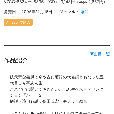
VZCG-8334 〜 8335 （CD） 3,143円（本体 2,857円）
発売日： 2005年12月16日 ／ ジャンル：
落語
Amazonで購入
▼曲目一覧
作品紹介
破天荒な芸風で今や古典落語の代名詞ともなった五
代目古今亭志ん生。
これだけは聞いておきたい、志ん生ベスト・セレク
ション「パート２」。
解説・演目解説：保田武宏／モノラル録音
おことわり
●
当作品はオリジナルマスターテープか