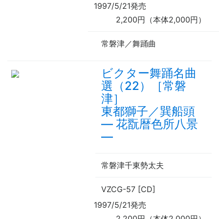
1997/5/21発売
2,200円（本体2,000円）
常磐津／舞踊曲
ビクター舞踊名曲
選（22）［常磐
津］
東都獅子／巽船頭
—
花翫暦色所八景
—
常磐津千東勢太夫
VZCG-57 [CD]
1997/5/21発売
2,200円（本体2,000円）