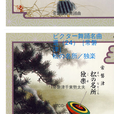
常磐津／舞踊曲
ビクター舞踊名曲
選（24）［常磐
津］
松の名所／独楽
常磐津千東勢太夫
VZCG-59 [CD]
1997/5/21発売