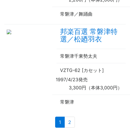
常磐津／舞踊曲
邦楽百選 常磐津特
選／松廼羽衣
常磐津千東勢太夫
VZTG-62 [カセット]
1997/4/23発売
3,300円（本体3,000円）
常磐津
(current)
1
2