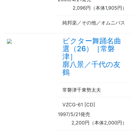
2,096円（本体1,905円）
純邦楽／その他／オムニバス
ビクター舞踊名曲
選（26）［常磐
津］
廓八景／千代の友
鶴
常磐津千東勢太夫
VZCG-61 [CD]
1997/5/21発売
2,200円（本体2,000円）