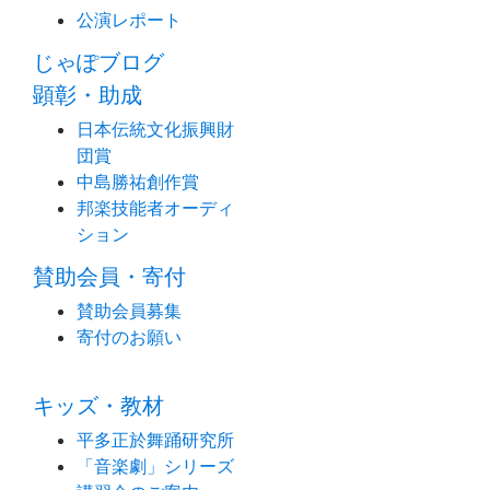
公演レポート
じゃぽブログ
顕彰・助成
日本伝統文化振興財
団賞
中島勝祐創作賞
邦楽技能者オーディ
ション
賛助会員・寄付
賛助会員募集
寄付のお願い
キッズ・教材
平多正於舞踊研究所
「音楽劇」シリーズ