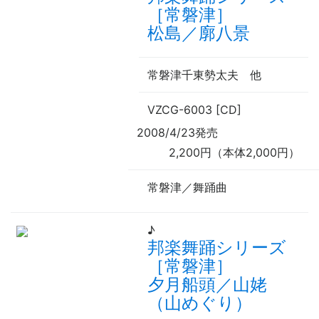
［常磐津］
松島／廓八景
常磐津千東勢太夫
他
VZCG-6003 [CD]
2008/4/23発売
2,200円（本体2,000円）
常磐津／舞踊曲
♪
邦楽舞踊シリーズ
［常磐津］
夕月船頭／山姥
（山めぐり）