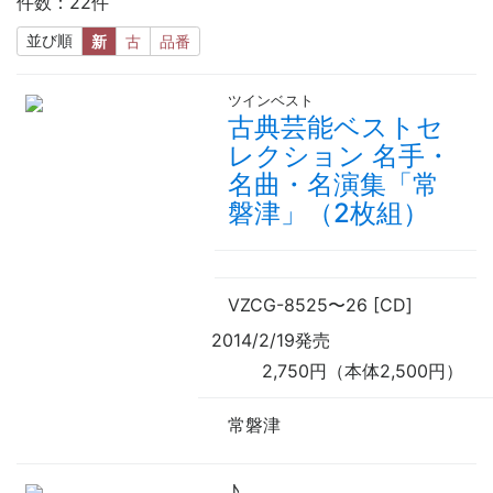
件数：22件
並び順
新
古
品番
ツインベスト
古典芸能ベストセ
レクション 名手・
名曲・名演集「常
磐津」（2枚組）
VZCG-8525
〜
26 [CD]
2014/2/19発売
2,750円（本体2,500円）
常磐津
♪