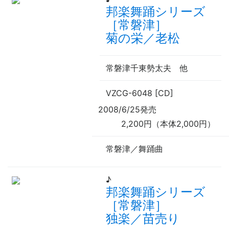
邦楽舞踊シリーズ
［常磐津］
菊の栄／老松
常磐津千東勢太夫
他
VZCG-6048 [CD]
2008/6/25発売
2,200円（本体2,000円）
常磐津／舞踊曲
♪
邦楽舞踊シリーズ
［常磐津］
独楽／苗売り