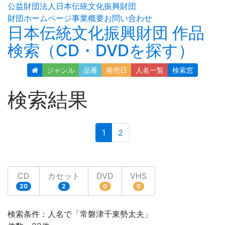
公益財団法人日本伝統文化振興財団
財団ホームページ
事業概要
お問い合わせ
日本伝統文化振興財団 作品
検索（CD・DVDを探す）
ジャンル
品番
発売日
人名
一覧
検索窓
検索結果
(current)
1
2
CD
カセット
DVD
VHS
20
2
0
0
検索条件：人名で「常磐津千東勢太夫」