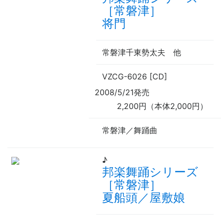
［常磐津］
将門
常磐津千東勢太夫
他
VZCG-6026 [CD]
2008/5/21発売
2,200円（本体2,000円）
常磐津／舞踊曲
♪
邦楽舞踊シリーズ
［常磐津］
夏船頭／屋敷娘