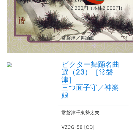
2,200円（本体2,000円）
常磐津／舞踊曲
ビクター舞踊名曲
選（23）［常磐
津］
三つ面子守／神楽
娘
常磐津千東勢太夫
VZCG-58 [CD]