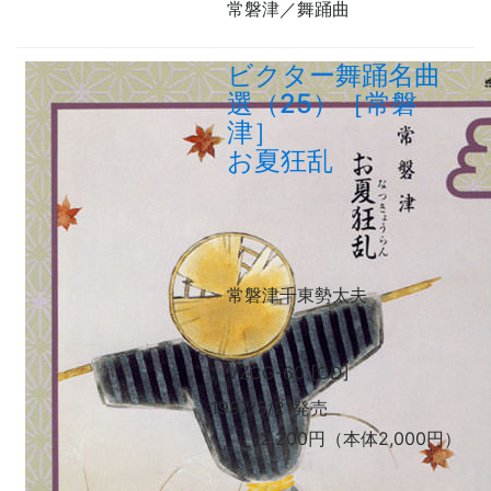
常磐津／舞踊曲
ビクター舞踊名曲
選（25）［常磐
津］
お夏狂乱
常磐津千東勢太夫
VZCG-60 [CD]
1997/5/21発売
2,200円（本体2,000円）