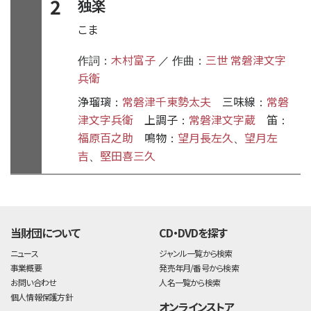
2
独楽
こま
木村富子
三世 常磐津文字
作詞：
／ 作曲：
兵衛
浄瑠璃
常磐津千東勢太夫
三味線
常磐
：
：
津文字兵衛
上調子
常磐津文字蔵
笛
：
：
福原百之助
鳴物
望月長左久
望月左
：
、
吉
堅田喜三久
、
time:0.47 s
・
当財団について
CD・DVDを探す
ニュース
ジャンル一覧から検索
事業概要
発売年月/番号から検索
お問い合わせ
人名一覧から検索
個人情報保護方針
オンラインストア