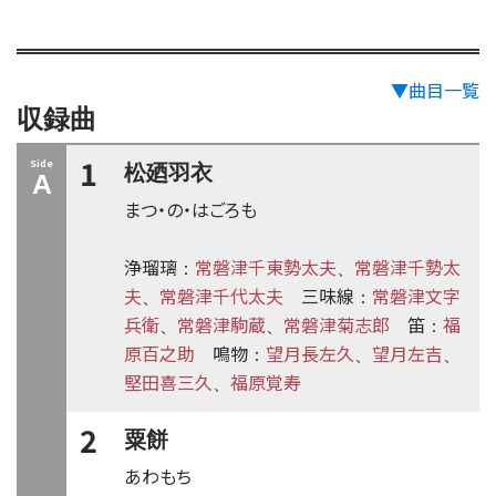
▼曲目一覧
収録曲
1
Side
松廼羽衣
A
まつ・の・はごろも
浄瑠璃
常磐津千東勢太夫
常磐津千勢太
：
、
夫
常磐津千代太夫
三味線
常磐津文字
、
：
兵衛
常磐津駒蔵
常磐津菊志郎
笛
福
、
、
：
原百之助
鳴物
望月長左久
望月左吉
：
、
、
堅田喜三久
福原覚寿
、
2
粟餅
あわもち