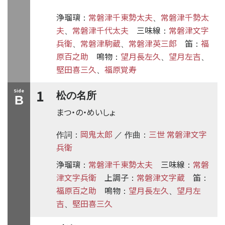
浄瑠璃
常磐津千東勢太夫
常磐津千勢太
：
、
夫
常磐津千代太夫
三味線
常磐津文字
、
：
兵衛
常磐津駒蔵
常磐津英三郎
笛
福
、
、
：
原百之助
鳴物
望月長左久
望月左吉
：
、
、
堅田喜三久
福原覚寿
、
1
Side
松の名所
B
まつ・の・めいしょ
岡鬼太郎
三世 常磐津文字
作詞：
／ 作曲：
兵衛
浄瑠璃
常磐津千東勢太夫
三味線
常磐
：
：
津文字兵衛
上調子
常磐津文字蔵
笛
：
：
福原百之助
鳴物
望月長左久
望月左
：
、
吉
堅田喜三久
、