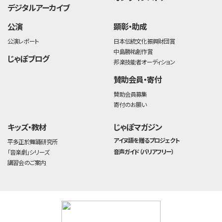
デジタルアーカイブ
公演
顕彰・助成
公演レポート
日本伝統文化振興財団賞
中島勝祐創作賞
じゃぽブログ
邦楽技能者オーディション
賛助会員・寄付
賛助会員募集
寄付のお願い
キッズ・教材
じゃぽマガジン
アイヌ語を贈るプロジェクト
平多正於舞踊研究所
音声ガイド（バリアフリー）
「音楽劇」シリーズ
講習会のご案内