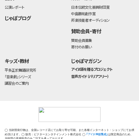
公演レポート
日本伝統文化振興財団賞
中島勝祐創作賞
じゃぽブログ
邦楽技能者オーディション
賛助会員・寄付
賛助会員募集
寄付のお願い
キッズ・教材
じゃぽマガジン
アイヌ語を贈るプロジェクト
平多正於舞踊研究所
音声ガイド（バリアフリー）
「音楽劇」シリーズ
講習会のご案内
◯ 当財団発行物は、全国レコード店にてお取り寄せ可能、また各種インターネット・ショップにてお求
『アイヌ神話集成』
め頂けます。◯ 販売：ビクターエンタテインメント株式会社 ◯
は限定商品のため、
当財団の直接販売のみご注文を承っております。