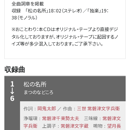
全曲詞章を掲載
収録 「松の名所」18：02（ステレオ）／「独楽」19：
38（モノラル）
おことわり：本ＣＤはオリジナル・テープより直接デジ
※
タル化しておりますが、オリジナル・テープに起因するノ
イズ等が多少混入しております。ご了承下さい。
収録曲
1
松の名所
↓
まつのなどころ
6
岡鬼太郎
三世 常磐津文字兵衛
作詞：
／ 作曲：
浄瑠璃
常磐津千東勢太夫
三味線
常磐津文
：
：
字兵衛
上調子
常磐津文字蔵
鳴物
望月長
：
：