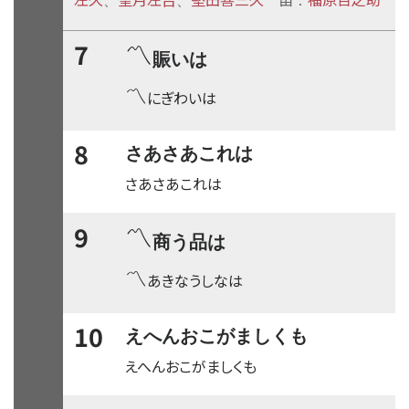
、
、
：
〽
7
賑いは
〽
にぎわいは
8
さあさあこれは
さあさあこれは
〽
9
商う品は
〽
あきなうしなは
10
えへんおこがましくも
えへんおこがましくも