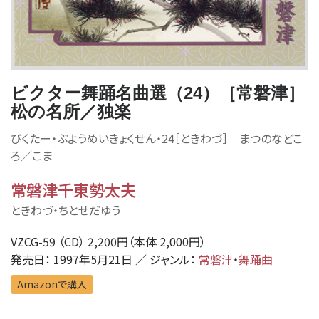
ビクター舞踊名曲選（24）［常磐津］
松の名所／独楽
びくたー・ぶようめいきょくせん・24［ときわづ］ まつのなどこ
ろ／こま
常磐津千東勢太夫
ときわづ・ちとせだゆう
VZCG-59 （CD） 2,200円（本体 2,000円）
発売日： 1997年5月21日 ／ ジャンル：
常磐津
・
舞踊曲
Amazonで購入