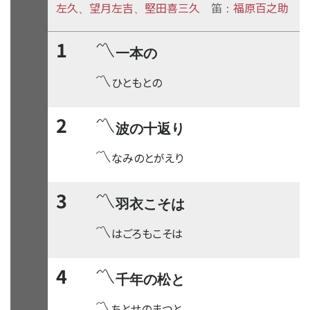
左久
望月左吉
堅田喜三久
笛
福原百之助
、
、
：
〽
1
一本の
〽
ひともとの
〽
2
波の十返り
〽
なみのとがえり
〽
3
羽衣こそは
〽
はごろもこそは
〽
4
千年の松と
〽
ちとせのまつと