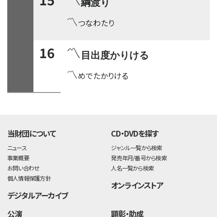
綱渡り
〽
つなわたり
〽
16
目出度かりける
〽
めでたかりける
time:0.44 s
・
当財団について
CD・DVDを探す
ニュース
ジャンル一覧から検索
事業概要
発売年月/番号から検索
お問い合わせ
人名一覧から検索
個人情報保護方針
オンラインストア
デジタルアーカイブ
公演
顕彰・助成