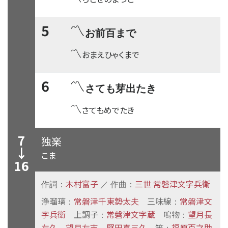
〽
5
お前百まで
〽
おまえひゃくまで
〽
6
さても芽出たき
〽
さてもめでたき
7
独楽
↓
こま
16
木村富子
三世 常磐津文字兵衛
作詞：
／ 作曲：
浄瑠璃
常磐津千東勢太夫
三味線
常磐津文
：
：
字兵衛
上調子
常磐津文字蔵
鳴物
望月長
：
：
左久
望月左吉
堅田喜三久
笛
福原百之助