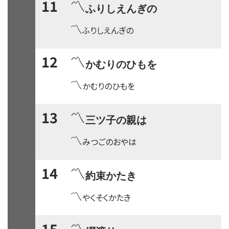
〽
11
ふりしえんぎの
〽
ふりしえんぎの
〽
12
かむりのひもを
〽
かむりのひもを
〽
13
三ツ子の親は
〽
みつごのおやは
〽
14
約束かたき
〽
やくそくかたき
〽
15