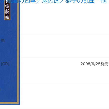
形／祇園の四季／扇の的／獅子の乱曲 他
郎
他
 [CD]
2008/6/25発売
曲