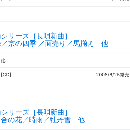
曲
踊シリーズ［長唄新曲］
舞／京の四季 ／面売り／馬揃え 他
郎
他
 [CD]
2008/6/25発売
曲
踊シリーズ［長唄新曲］
百合の花／時雨／牡丹雪 他