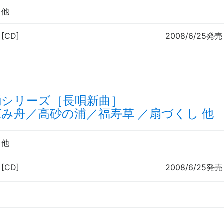
郎
他
 [CD]
2008/6/25発売
曲
踊シリーズ［長唄新曲］
み舟／高砂の浦／福寿草 ／扇づくし 他
郎
他
 [CD]
2008/6/25発売
曲