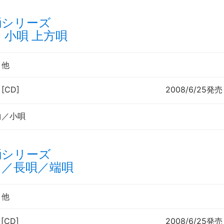
踊シリーズ
 小唄 上方唄
郎
他
 [CD]
2008/6/25発売
曲／小唄
踊シリーズ
曲／長唄／端唄
郎
他
 [CD]
2008/6/25発売