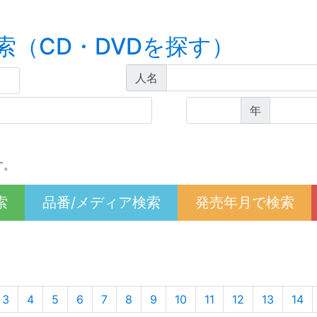
索（CD・DVDを探す）
人名
年
す。
索
品番/メディア検索
発売年月で検索
t)
3
4
5
6
7
8
9
10
11
12
13
14