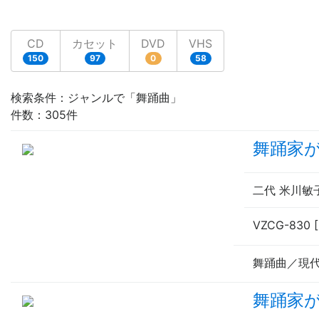
CD
カセット
DVD
VHS
150
97
0
58
検索条件：ジャンルで「舞踊曲」
件数：305件
舞踊家
二代 米川敏
VZCG-830 
舞踊曲／現
舞踊家