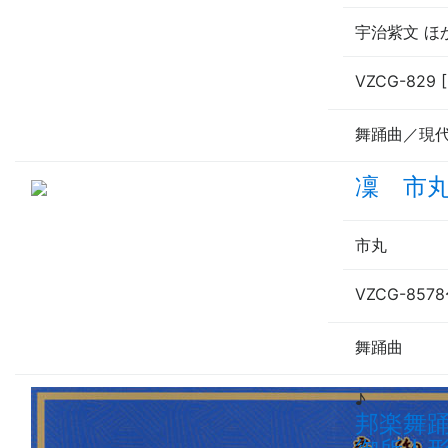
宇治紫文 ほ
VZCG-829 
舞踊曲／現
凜 市
市丸
VZCG-8578
舞踊曲
♪
邦楽舞