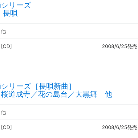
踊シリーズ
 長唄
郎
他
 [CD]
2008/6/25発売
曲
踊シリーズ［長唄新曲］
初桜道成寺／花の島台／大黒舞 他
郎
他
 [CD]
2008/6/25発売