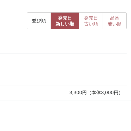
発売日
発売日
品番
並び順
新
しい順
古
い順
若い順
3,300円（本体3,000円）