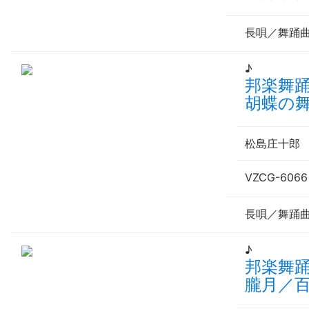
長唄／舞踊
♪
邦楽舞
胡蝶の
松島庄十
VZCG-6066
長唄／舞踊
♪
邦楽舞
朧月／