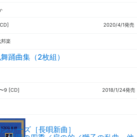
か
[CD]
2020/4/1発売
代邦楽
丸舞踊曲集（2枚組）
〜
9 [CD]
2018/1/24発売
踊シリーズ［長唄新曲］