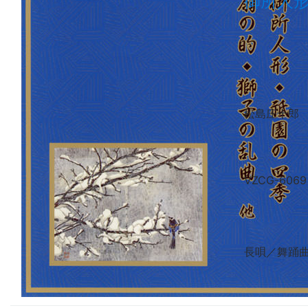
御所人
松島庄十
VZCG-6069
長唄／舞踊