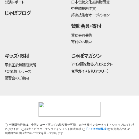
公演レポート
日本伝統文化振興財団賞
中島勝祐創作賞
じゃぽブログ
邦楽技能者オーディション
賛助会員・寄付
賛助会員募集
寄付のお願い
キッズ・教材
じゃぽマガジン
アイヌ語を贈るプロジェクト
平多正於舞踊研究所
音声ガイド（バリアフリー）
「音楽劇」シリーズ
講習会のご案内
◯ 当財団発行物は、全国レコード店にてお取り寄せ可能、また各種インターネット・ショップにてお求
『アイヌ神話集成』
め頂けます。◯ 販売：ビクターエンタテインメント株式会社 ◯
は限定商品のため、
当財団の直接販売のみご注文を承っております。