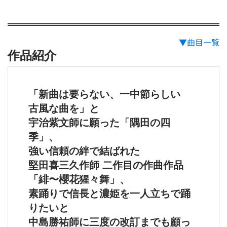
▼曲目一覧
作品紹介
「新曲は要らない、一中節らしい
古風な曲を」と
宇治紫文師に願った「隅田の四
季」、
強い信頼の絆で結ばれた
堅田喜三久作師 二作目の作曲作品
「緋〜櫻花猩々舞」、
素踊りで信長と濃姫を一人立ちで踊
りたいと
中島勝祐師に三度の改訂までも顧っ