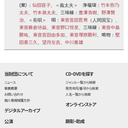
(案）
仙田容子
浄瑠璃
竹本弥乃
：
、＜義太夫＞
：
太夫
竹本泉太夫
三味線
豊澤浩樹
野澤賢
、
、
：
、
治
唄
東音宮田哲男
、＜長唄＞
：
（人間国宝）、
東音藤倉珘益
東音野口悦至
三味線
東音中島
、
、
：
勝祐
東音宮田由多加
東音塚原勝利
鳴物
堅
、
、
、
：
田喜三久
望月左吉
中川善雄
、
、
time:0.61 s
・
当財団について
CD・DVDを探す
ニュース
ジャンル一覧から検索
事業概要
発売年月/番号から検索
お問い合わせ
人名一覧から検索
個人情報保護方針
オンラインストア
デジタルアーカイブ
公演
顕彰・助成