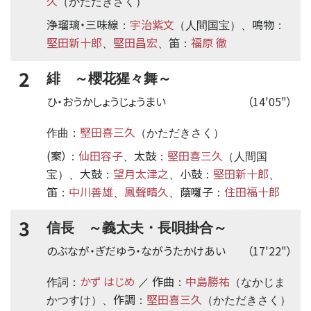
久
（かただきさく）
浄瑠璃・三味線
宇治紫文
鳴物
：
（人間国宝）、
：
堅田新十郎
堅田昌宏
笛
福原 徹
、
、
：
2
緋 ～櫻花猩々舞～
ひ・おうかしょうじょうまい
（14'05"）
堅田喜三久
作曲：
（かただきさく）
(案）
仙田容子
太鼓
堅田喜三久
：
、
：
（人間国
大鼓
望月太津之
小鼓
堅田新十郎
宝）、
：
、
：
、
笛
中川善雄
鳳聲晴久
蔭囃子
住田福十郎
：
、
、
：
3
信長 ～義太夫・長唄掛合～
のぶなが・ぎだゆう・ながうたかけあい
（17'22"）
かず はじめ
作曲
中島勝祐
作詞：
／
：
（なかじま
作調
堅田喜三久
かつすけ）、
：
（かただきさく）