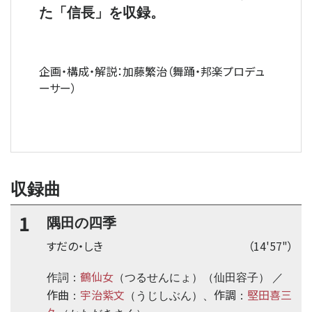
た「信長」を収録。
企画・構成・解説：加藤繁治（舞踊・邦楽プロデュ
ーサー）
収録曲
1
隅田の四季
すだの・しき
（14'57"）
鶴仙女
作詞：
（つるせんにょ）（仙田容子） ／
作曲
宇治紫文
作調
堅田喜三
：
（うじしぶん）、
：