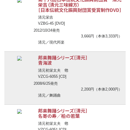
栄吉（清元三味線方）
［日本伝統文化振興財団賞受賞制作DVD］
清元栄吉
VZBG-45 [DVD]
2012/10/24発売
3,666円（本体3,333円）
清元／現代邦楽
邦楽舞踊シリーズ［清元］
青海波
他
清元初栄太夫
VZCG-6055 [CD]
2008/6/25発売
2,200円（本体2,000円）
清元／舞踊曲
邦楽舞踊シリーズ［清元］
名寄の寿／柏の若葉
他
清元初栄太夫
VZCG-6051 [CD]