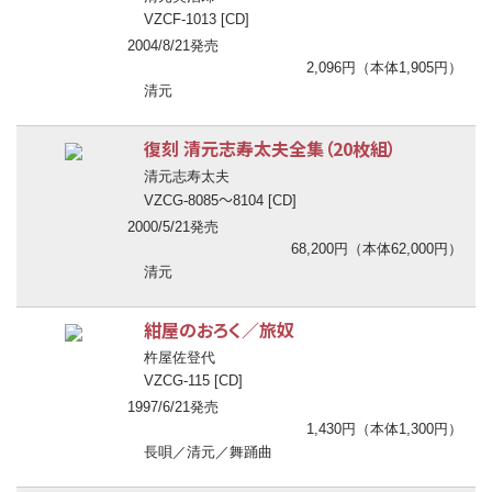
VZCF-1013 [CD]
2004/8/21発売
2,096円（本体1,905円）
清元
復刻 清元志寿太夫全集（20枚組）
清元志寿太夫
〜
VZCG-8085
8104 [CD]
2000/5/21発売
68,200円（本体62,000円）
清元
紺屋のおろく／旅奴
杵屋佐登代
VZCG-115 [CD]
1997/6/21発売
1,430円（本体1,300円）
長唄／清元／舞踊曲