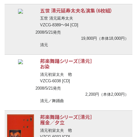
五世 清元延寿太夫名演集（6枚組）
五世 清元延寿太夫
〜
VZCG-8389
94 [CD]
2008/5/21発売
19,800円（本体18,000円）
清元
邦楽舞踊シリーズ［清元］
お染
他
清元初栄太夫
VZCG-6038 [CD]
2008/5/21発売
2,200円（本体2,000円）
清元／舞踊曲
邦楽舞踊シリーズ［清元］
雁金／夕立
他
清元初栄太夫
VZCG-6032 [CD]