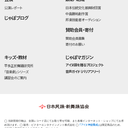
公演レポート
日本伝統文化振興財団賞
中島勝祐創作賞
じゃぽブログ
邦楽技能者オーディション
賛助会員・寄付
賛助会員募集
寄付のお願い
キッズ・教材
じゃぽマガジン
アイヌ語を贈るプロジェクト
平多正於舞踊研究所
音声ガイド（バリアフリー）
「音楽劇」シリーズ
講習会のご案内
◯ 当財団発行物は、全国レコード店にてお取り寄せ可能、また各種インターネット・ショップにてお求
『アイヌ神話集成』
め頂けます。◯ 販売：ビクターエンタテインメント株式会社 ◯
は限定商品のため、