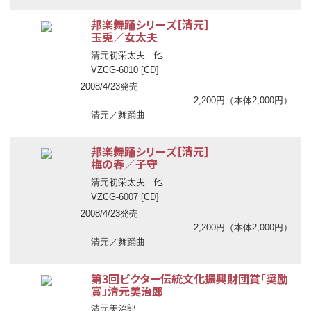
邦楽舞踊シリーズ［清元］
玉兎／女太夫
他
清元初栄太夫
VZCG-6010 [CD]
2008/4/23発売
2,200円（本体2,000円）
清元／舞踊曲
邦楽舞踊シリーズ［清元］
梅の春／子守
他
清元初栄太夫
VZCG-6007 [CD]
2008/4/23発売
2,200円（本体2,000円）
清元／舞踊曲
第3回ビクター伝統文化振興財団賞「奨励
賞」清元美治郎
清元美治郎