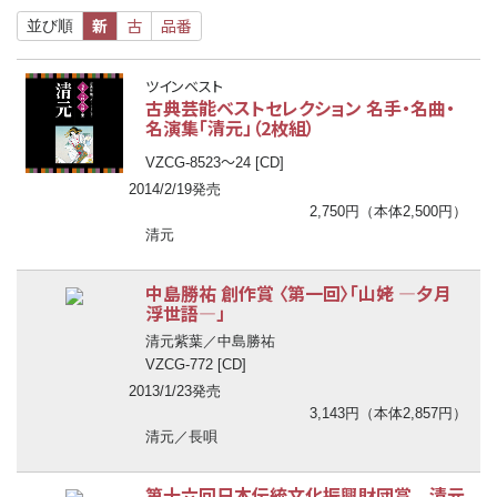
新
古
品番
並び順
ツインベスト
古典芸能ベストセレクション 名手・名曲・
名演集「清元」（2枚組）
〜
VZCG-8523
24 [CD]
2014/2/19発売
2,750円（本体2,500円）
清元
中島勝祐 創作賞 〈第一回〉「山姥 ―夕月
浮世語―」
清元紫葉／中島勝祐
VZCG-772 [CD]
2013/1/23発売
3,143円（本体2,857円）
清元／長唄
第十六回日本伝統文化振興財団賞 清元