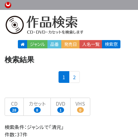
ジャンル
品番
発売日
人名
一覧
検索窓
検索結果
(current)
1
2
CD
カセット
DVD
VHS
28
8
1
0
検索条件：ジャンルで「清元」
件数：37件