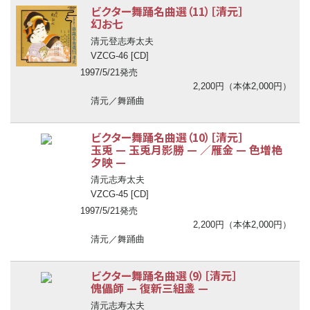
ビクター舞踊名曲選（11）［清元］
幻お七
清元登志寿太夫
VZCG-46 [CD]
1997/5/21発売
2,200円（本体2,000円）
清元／舞踊曲
ビクター舞踊名曲選（10）［清元］
玉兎
—
玉兎月影勝
—
／雁金
—
色増栬
夕映
—
清元志寿太夫
VZCG-45 [CD]
1997/5/21発売
2,200円（本体2,000円）
清元／舞踊曲
ビクター舞踊名曲選（9）［清元］
傀儡師
—
復新三組盞
—
清元志寿太夫