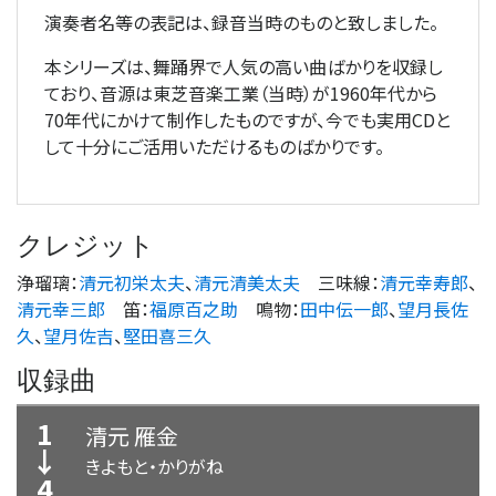
演奏者名等の表記は、録音当時のものと致しました。
本シリーズは、舞踊界で人気の高い曲ばかりを収録し
ており、音源は東芝音楽工業（当時）が1960年代から
70年代にかけて制作したものですが、今でも実用CDと
して十分にご活用いただけるものばかりです。
クレジット
浄瑠璃
：
清元初栄太夫
、
清元清美太夫
三味線
：
清元幸寿郎
、
清元幸三郎
笛
：
福原百之助
鳴物
：
田中伝一郎
、
望月長佐
久
、
望月佐吉
、
堅田喜三久
収録曲
1
清元 雁金
↓
きよもと・かりがね
4