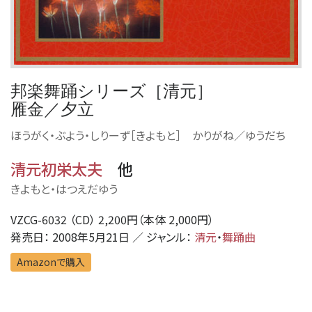
邦楽舞踊シリーズ［清元］
雁金／夕立
ほうがく・ぶよう・しりーず［きよもと］ かりがね／ゆうだち
清元初栄太夫
他
きよもと・はつえだゆう
VZCG-6032 （CD） 2,200円（本体 2,000円）
発売日： 2008年5月21日 ／ ジャンル：
清元
・
舞踊曲
Amazonで購入