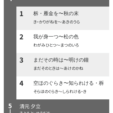
1
〜
柝・雁金を
秋の末
き・かりがねを
〜
あきのうら
2
〜
我が身一つ
松の色
わがみひとつ
〜
まつのいろ
3
〜
まだその時は
明けの鐘
まだそのときは
〜
あけのかね
4
〜
空ほのぐらき
知られける・柝
そらほのぐらき
〜
しられける・き
5
清元 夕立
↓
きよもと・ゆうだち