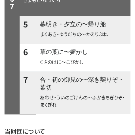
7
5
〜
幕明き・夕立の
帰り船
まくあき・ゆうだちの
〜
かえりぶね
6
〜
草の葉に
媚かし
くさのはに
〜
こびかし
7
〜
合・初の御見の
深き契りぞ・
幕切
あわせ・ういのごけんの
〜
ふかきちぎりぞ・
まくぎれ
time:0.4 s
・
当財団について