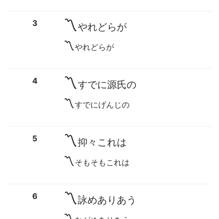
〽
3
やれどらが
〽
やれどらが
〽
4
すでに源氏の
〽
すでにげんじの
〽
5
抑々これは
〽
そもそもこれは
〽
6
詠めありあう
〽