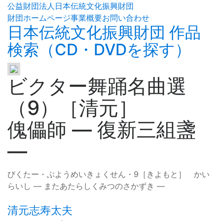
公益財団法人日本伝統文化振興財団
財団ホームページ
事業概要
お問い合わせ
日本伝統文化振興財団 作品
検索（CD・DVDを探す）
ビクター舞踊名曲選
（9）［清元］
傀儡師
—
復新三組盞
—
びくたー・ぶようめいきょくせん・9［きよもと］ かい
らいし
—
またあたらしくみつのさかずき
—
清元志寿太夫