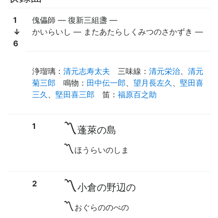
1
傀儡師
—
復新三組盞
—
↓
かいらいし
—
またあたらしくみつのさかずき
—
6
浄瑠璃
：
清元志寿太夫
三味線
：
清元栄治
、
清元
菊三郎
鳴物
：
田中伝一郎
、
望月長左久
、
堅田喜
三久
、
堅田喜三郎
笛
：
福原百之助
〽
1
蓬萊の島
〽
ほうらいのしま
〽
2
小倉の野辺の
〽
おぐらののべの