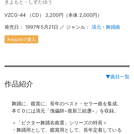
きよもと・しずたゆう
VZCG-44 （CD） 2,200円（本体 2,000円）
発売日： 1997年5月21日 ／ ジャンル：
清元
・
舞踊曲
Amazonで購入
▼曲目一覧
作品紹介
舞踊に、鑑賞に、長年のベスト・セラー曲を集成。
本ＣＤには清元「傀儡師−復新三組盞−」を収録。
＜「ビクター舞踊名曲選」シリーズの特長＞
・舞踊用として、鑑賞用として、長年定着している