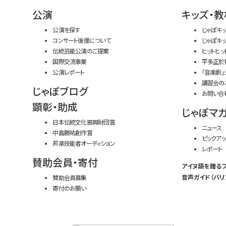
公演
キッズ・教
公演を探す
じゃぽキ
コンサート後援について
じゃぽキ
伝統芸能公演のご提案
ヒットヒッ
国際交流事業
平多正於
公演レポート
「音楽劇」
講習会の
じゃぽブログ
お問い合
顕彰・助成
じゃぽマ
日本伝統文化振興財団賞
ニュース
中島勝祐創作賞
ピックアッ
邦楽技能者オーディション
レポート
賛助会員・寄付
アイヌ語を贈る
音声ガイド（バリ
賛助会員募集
寄付のお願い