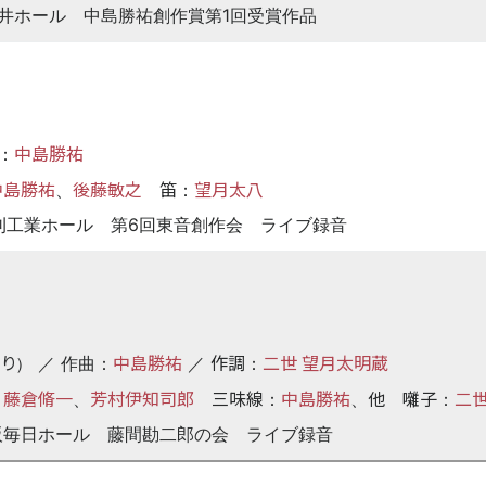
日紀尾井ホール 中島勝祐創作賞第1回受賞作品
中島勝祐
：
中島勝祐
後藤敏之
笛
望月太八
、
：
5日日刊工業ホール 第6回東音創作会 ライブ録音
り
中島勝祐
作調
二世 望月太明蔵
） ／ 作曲：
／
：
藤倉脩一
芳村伊知司郎
三味線
中島勝祐
他
囃子
二世
、
、
：
、
：
0日大阪毎日ホール 藤間勘二郎の会 ライブ録音