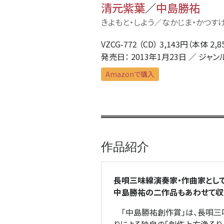
清元紫葉
／
中島勝祐
きよもと・しよう／なかじま・かつす
VZCG-772 （CD） 3,143円（本体 2,
発売日： 2013年1月23日 ／ ジャン
Amazonで購入
作品紹介
長唄三味線演奏家・作曲家とし
中島勝祐の二作品もあわせて収
「中島勝祐創作賞」は、長唄三味