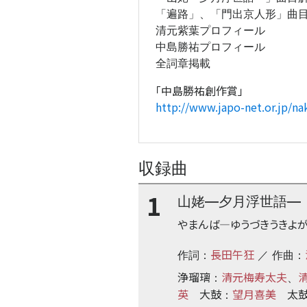
「遍路」、「門出京人形」曲
清元紫葉プロフィール
中島勝祐プロフィール
全詞章掲載
「中島勝祐創作賞」
http://www.japo-net.or.jp/na
収録曲
1
山姥―夕月浮世語―
やまんば―ゆうづきうきよ
長田午狂
作詞：
／ 作曲：
浄瑠璃
清元梅寿太夫
：
、
英
大鼓
望月喜美
太
：