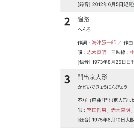
[録音] 2012年6月5
2
遍路
へんろ
海津勝一郎
作詞：
／ 作曲
唄
赤木直明
三味線
：
：
[録音] 1973年8月2
3
門出京人形
かどいできょうにんぎょう
不詳
廃曲「門出京人形」よ
（
唄
宮田哲男
赤木直明
：
、
[録音] 1975年8月1