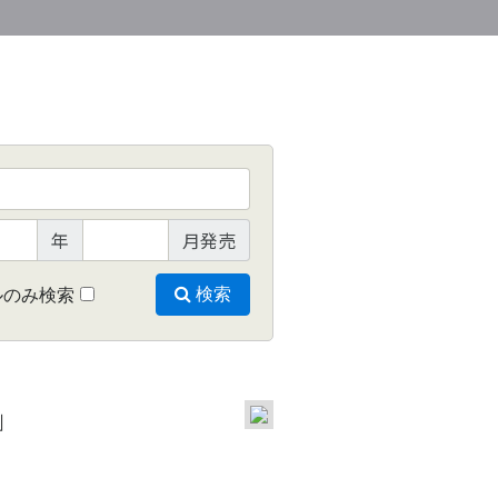
年
月発売
ルのみ検索
検索
」