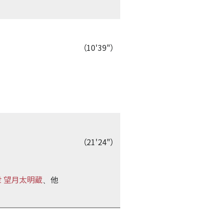
（10'39"）
（21'24"）
 望月太明蔵
他
、