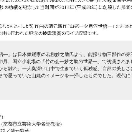
」をはじめ、わが国の創作邦楽の発展に大きく寄与した故東音中島
9年没）の功績を記念して当財団が2011年（平成23年）に創設した邦
よもと・しよう）作曲の清元新作「山姥―夕月浮世語―」です。本作の
と共に行われた記念の披露演奏のライブ収録です。
―」は日本舞踊家の若柳妙之助氏より、能採り物三部作の第
年11月、国立小劇場の「竹の会―妙之助の世界―」で初演され
から離れ、一人奥深い山中で生きていく孤独感、自然の美しさ
まで思っていた山姥のイメージを一掃したものでした。現代に
ジ）
（京都市立芸術大学名誉教授）
解説／清元紫葉