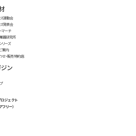
time:0.47 s
・
材
ッズ運動会
ッズ発表会
トマーチ
舞踊研究所
シリーズ
ご案内
わせ・販売特約店
ガジン
プ
プロジェクト
アフリー）