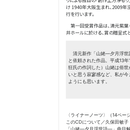
りによる独自の「創作上方浄るり
け 1940年大阪生まれ、200
行を行います。
第一回受賞作品は、清元紫葉（き
井ホールに於ける、賞の贈呈式
清元新作「山姥―夕月浮世語
と依頼された作品。平成13
狂氏の作詞した）山姥は俗世
いと思う寂寥感など、私が今
ようにも思います。
〈ライナーノーツ〉（14ペー
このCDについて／久保田敏子
「山姥―夕月浮世語―」曲目