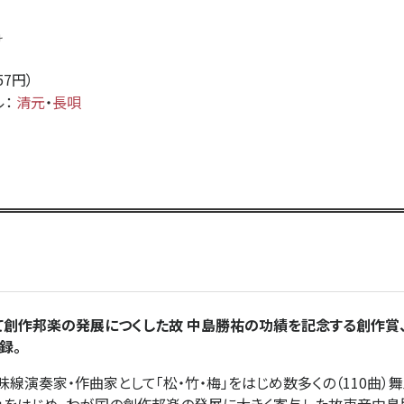
け
857円）
ル：
清元
・
長唄
て創作邦楽の発展につくした故 中島勝祐の功績を記念する創作賞
録。
線演奏家・作曲家として「松・竹・梅」をはじめ数多くの（110曲）