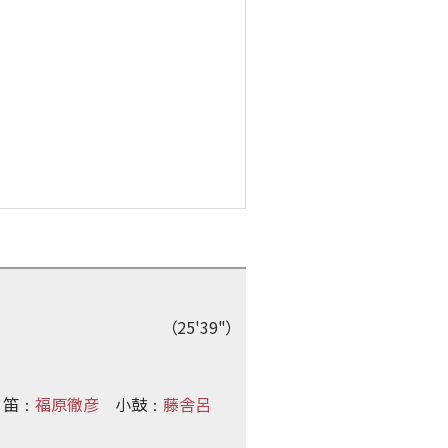
（25'39"）
笛
福原徹彦
小鼓
藤舎呂
：
：