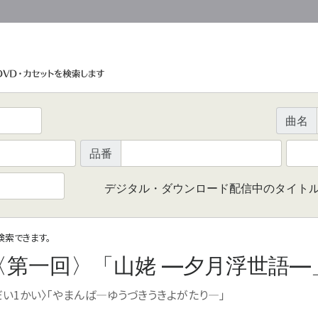
曲名
品番
デジタル・ダウンロード配信中のタイト
で検索できます。
 〈第一回〉「山姥 ―夕月浮世語―
だい1かい〉「やまんば―ゆうづきうきよがたり―」