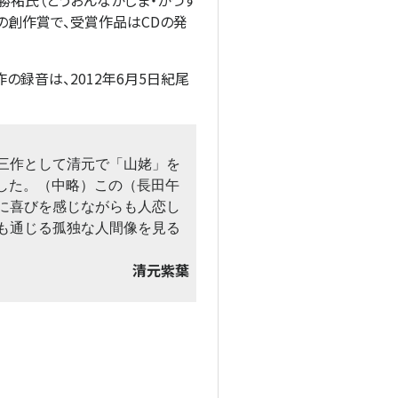
勝祐氏（とうおんなかじま・かつす
楽の創作賞で、受賞作品はCDの発
録音は、2012年6月5日紀尾
三作として清元で「山姥」を
ました。（中略）この（長田午
に喜びを感じながらも人恋し
も通じる孤独な人間像を見る
清元紫葉