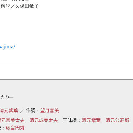
目解説／久保田敏子
kajima/
がたり―
清元紫葉
作調
望月喜美
／
：
清元喜美太夫
清元成美太夫
三味線
清元紫葉
清元公寿郎
、
：
、
鼓
藤舎円秀
：