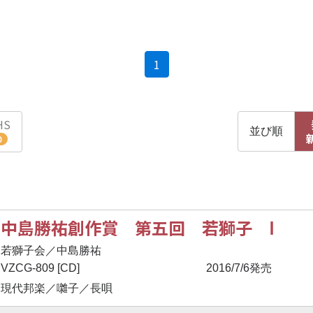
(current)
1
HS
並び順
0
中島勝祐創作賞 第五回 若獅子 Ⅰ
若獅子会／中島勝祐
VZCG-809 [CD]
2016/7/6発売
現代邦楽／囃子／長唄