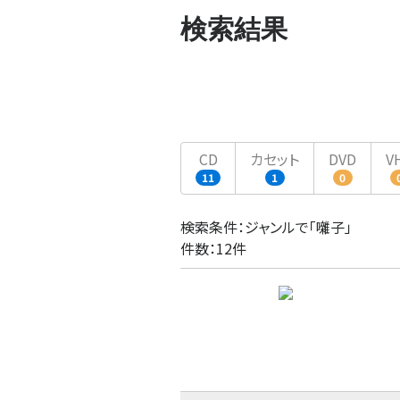
検索結果
CD
カセット
DVD
V
11
1
0
検索条件：ジャンルで「囃子」
件数：12件