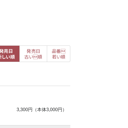
発売日
発売日
品番

新
しい順
古
い順
若い順
3,300円（本体3,000円）