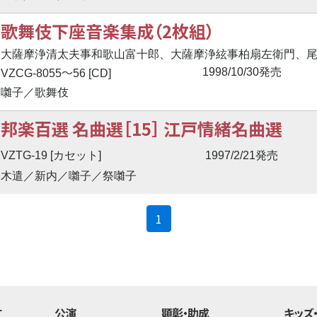
歌舞伎下座音楽集成（2枚組）
大薩摩浄清太夫事和歌山富十郎、大薩摩浄絃事柏扇左衛門、
〜
1998/10/30発売
VZCG-8055
56 [CD]
囃子／歌舞伎
邦楽百選 名曲選［15］ 江戸情緒名曲選
VZTG-19 [カセット]
1997/2/21発売
木遣／新内／囃子／祭囃子
(current)
1
す
公演
顕彰・助成
キッズ