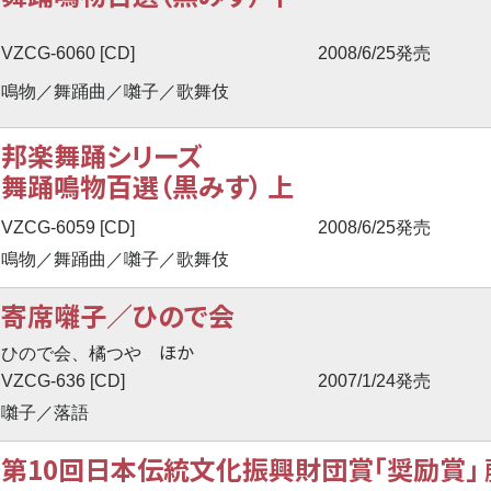
VZCG-6060 [CD]
2008/6/25発売
鳴物／舞踊曲／囃子／歌舞伎
邦楽舞踊シリーズ
舞踊鳴物百選（黒みす） 上
VZCG-6059 [CD]
2008/6/25発売
鳴物／舞踊曲／囃子／歌舞伎
寄席囃子／ひので会
ほか
ひので会、橘つや
VZCG-636 [CD]
2007/1/24発売
囃子／落語
第10回日本伝統文化振興財団賞「奨励賞」