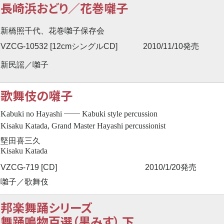
長崎浜おどり／花巻囃子
新橋照千代、花巻囃子保存会
VZCG-10532 [12cmシングルCD]
2010/11/10発売
新民謡／囃子
歌舞伎の囃子
──
Kabuki no Hayashi
Kabuki style percussion
Kisaku Katada, Grand Master Hayashi percussionist
堅田喜三久
Kisaku Katada
VZCG-719 [CD]
2010/1/20発売
囃子／歌舞伎
邦楽舞踊シリーズ
舞踊鳴物百選（黒みす） 下