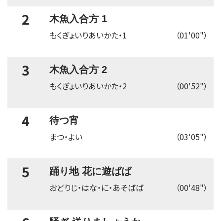
2
木魚入合方 1
もくぎょいりあいかた・1
（01'00"）
3
木魚入合方 2
もくぎょいりあいかた・2
（00'52"）
4
待つ宵
まつ・よい
（03'05"）
5
踊り地 花に遊ばば
おどりじ・はな・に・あそばば
（00'48"）