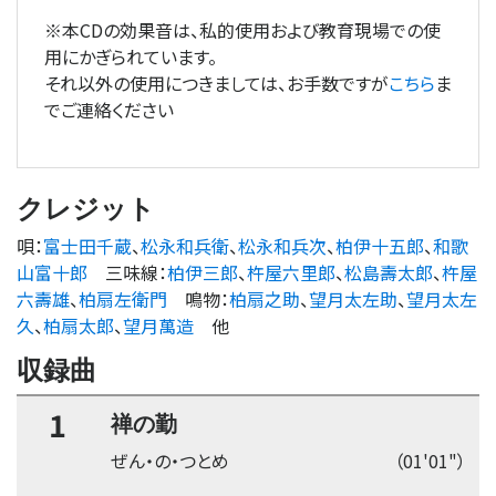
※本CDの効果音は、私的使用および教育現場での使
用にかぎられています。
それ以外の使用につきましては、お手数ですが
こちら
ま
でご連絡ください
クレジット
唄
：
富士田千蔵
、
松永和兵衛
、
松永和兵次
、
柏伊十五郎
、
和歌
山富十郎
三味線
：
柏伊三郎
、
杵屋六里郎
、
松島壽太郎
、
杵屋
六壽雄
、
柏扇左衛門
鳴物
：
柏扇之助
、
望月太左助
、
望月太左
久
、
柏扇太郎
、
望月萬造
他
収録曲
1
禅の勤
ぜん・の・つとめ
（01'01"）