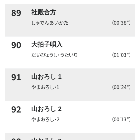
89
社殿合方
しゃでんあいかた
（00'38"）
90
大拍子唄入
だいびょうし・うたいり
（01'03"）
91
山おろし 1
やまおろし・1
（00'24"）
92
山おろし 2
やまおろし・2
（00'13"）