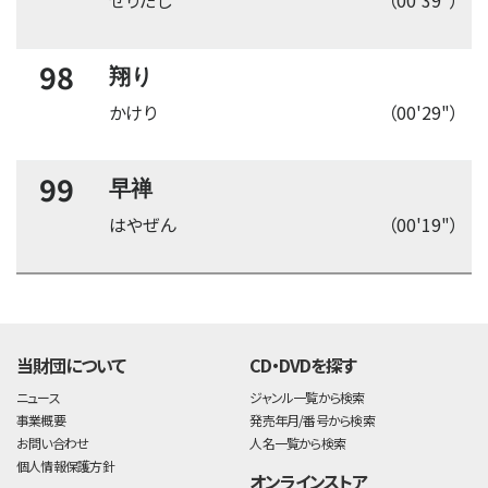
98
翔り
かけり
（00'29"）
99
早禅
はやぜん
（00'19"）
time:0.41 s
・
当財団について
CD・DVDを探す
ニュース
ジャンル一覧から検索
事業概要
発売年月/番号から検索
お問い合わせ
人名一覧から検索
個人情報保護方針
オンラインストア