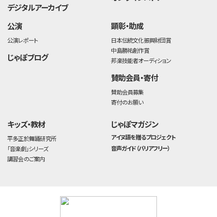
デジタルアーカイブ
公演
顕彰・助成
公演レポート
日本伝統文化振興財団賞
中島勝祐創作賞
じゃぽブログ
邦楽技能者オーディション
賛助会員・寄付
賛助会員募集
寄付のお願い
キッズ・教材
じゃぽマガジン
アイヌ語を贈るプロジェクト
平多正於舞踊研究所
音声ガイド（バリアフリー）
「音楽劇」シリーズ
講習会のご案内