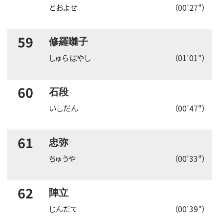
とおよせ
（00'27"）
59
修羅囃子
しゅらばやし
（01'01"）
60
石段
いしだん
（00'47"）
61
忠弥
ちゅうや
（00'33"）
62
陣立
じんだて
（00'39"）