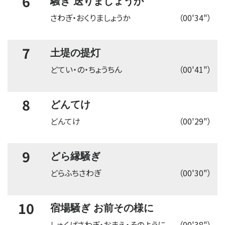
6
騒ぎ 送りましょうか
さわぎ・おくりましょうか
（00'34"）
7
土堤の提灯
どてい・の・ちょうちん
（00'41"）
8
どんてけ
どんてけ
（00'29"）
9
どら縁騒ぎ
どらふちさわぎ
（00'30"）
10
宿場騒ぎ お前その様に
しゅくばさわぎ・おまえ・そのように
（00'38"）