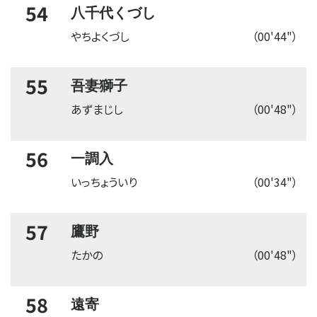
54
八千代くづし
やちよくづし
（00'44"）
55
吾妻獅子
あずまじし
（00'48"）
56
一調入
いっちょういり
（00'34"）
57
鷹野
たかの
（00'48"）
58
遠寄