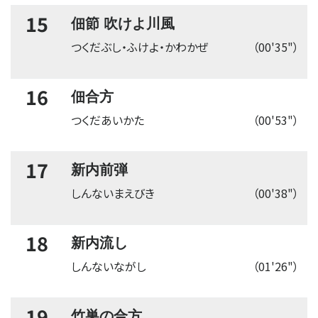
15
佃節 吹けよ川風
つくだぶし・ふけよ・かわかぜ
（00'35"）
16
佃合方
つくだあいかた
（00'53"）
17
新内前弾
しんないまえびき
（00'38"）
18
新内流し
しんないながし
（01'26"）
19
竹巣の合方