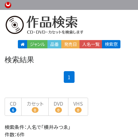
ジャンル
品番
発売日
人名
一覧
検索窓
検索結果
(current)
1
CD
カセット
DVD
VHS
6
0
0
0
検索条件：人名で「横井みつゑ」
件数：6件