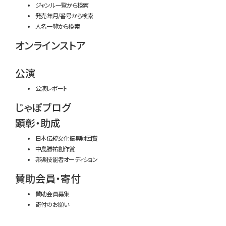
ジャンル一覧から検索
発売年月/番号から検索
人名一覧から検索
オンラインストア
公演
公演レポート
じゃぽブログ
顕彰・助成
日本伝統文化振興財団賞
中島勝祐創作賞
邦楽技能者オーディション
賛助会員・寄付
賛助会員募集
寄付のお願い