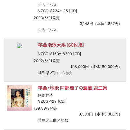
オムニバス
〜
VZCG-8224
25 [CD]
2003/5/21発売
3,143円（本体2,857円）
オムニバス
箏曲地歌大系（60枚組）
〜
VZCG-8150
8209 [CD]
2002/6/21発売
198,000円（本体180,000円）
純邦楽／箏曲／地歌
箏曲・地歌 阿部桂子の至芸 第三集
阿部桂子
VZCG-128 [CD]
1997/9/3発売
3,300円（本体3,000円）
箏曲／三曲／地歌