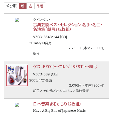
新
古
品番
並び順
ツインベスト
古典芸能ベストセレクション 名手・名曲・
名演集「胡弓」（2枚組）
〜
VZCG-8543
44 [CD]
2014/3/19発売
2,750円（本体2,500円）
胡弓
〈COLEZO！〉
〜
コレゾ！BEST！
〜
胡弓
VZCG-539 [CD]
2005/4/21発売
2,096円（本体1,905円）
胡弓／その他／オムニバス／民族音楽
日本音楽まるかじり（2枚組）
Have A Big Bite of Japanese Music