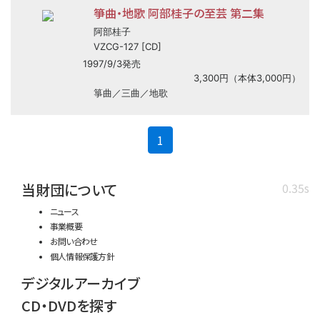
箏曲・地歌 阿部桂子の至芸 第二集
阿部桂子
VZCG-127 [CD]
1997/9/3発売
3,300円（本体3,000円）
箏曲／三曲／地歌
(current)
1
当財団について
0.35s
ニュース
事業概要
お問い合わせ
個人情報保護方針
デジタルアーカイブ
CD・DVDを探す