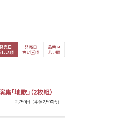
発売日
発売日
品番

新
しい順
古
い順
若い順
集「地歌」（2枚組）
2,750円（本体2,500円）