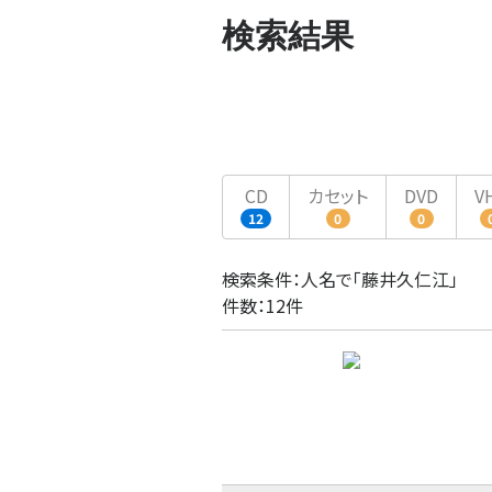
検索結果
CD
カセット
DVD
V
12
0
0
検索条件：人名で「藤井久仁江」
件数：12件