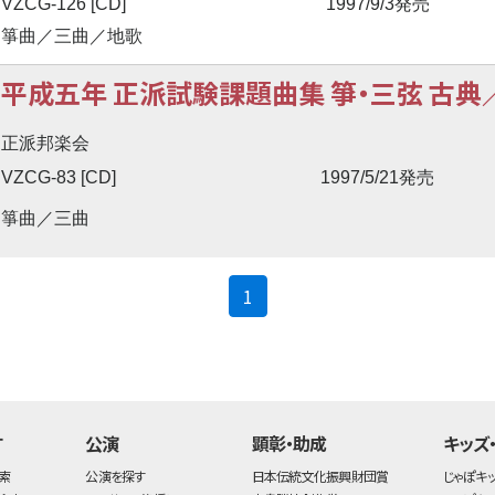
VZCG-126 [CD]
1997/9/3発売
箏曲／三曲／地歌
平成五年 正派試験課題曲集 箏・三弦 古典
正派邦楽会
VZCG-83 [CD]
1997/5/21発売
箏曲／三曲
(current)
1
す
公演
顕彰・助成
キッズ
索
公演を探す
日本伝統文化振興財団賞
じゃぽキ