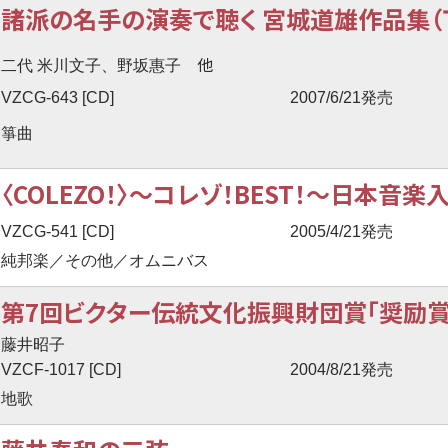
諸派の名手の演奏で聴く 宮城道雄作品集（
他
二代 米川文子、野坂惠子
VZCG-643 [CD]
2007/6/21発売
箏曲
〈COLEZO！〉
〜
コレゾ！BEST！
〜
日本音楽
VZCG-541 [CD]
2005/4/21発売
純邦楽／その他／オムニバス
第7回ビクター伝統文化振興財団賞「奨励賞
藤井昭子
VZCF-1017 [CD]
2004/8/21発売
地歌