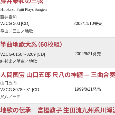
藤井泰和の三弦
Hirokazu Fujii Plays Sangen
藤井泰和
VZCG-303 [CD]
2002/11/10発売
箏曲／三曲／地歌
箏曲地歌大系（60枚組）
〜
2002/6/21発売
VZCG-8150
8209 [CD]
純邦楽／箏曲／地歌
人間国宝 山口五郎 尺八の神髄
—
三曲合
山口五郎
〜
1999/8/21発売
VZCG-8078
81 [CD]
尺八／三曲
地歌の伝承 富樫教子 生田流九州系川瀬派