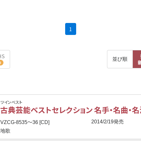
(current)
1
HS
並び順
0
ツインベスト
古典芸能ベストセレクション 名手・名曲・名演
〜
2014/2/19発売
VZCG-8535
36 [CD]
地歌