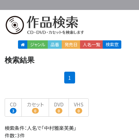
ジャンル
品番
発売日
人名
一覧
検索窓
検索結果
(current)
1
CD
カセット
DVD
VHS
3
0
0
0
検索条件：人名で「中村雅楽芙美」
件数：3件