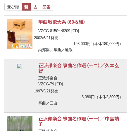
新
古
品番
並び順
箏曲地歌大系（60枚組）
〜
VZCG-8150
8209 [CD]
2002/6/21発売
198,000円（本体180,000円）
純邦楽／箏曲／地歌
正派邦楽会 箏曲名作選（十二）／久本玄
智
正派邦楽会
VZCG-79 [CD]
1997/5/21発売
3,080円（本体2,800円）
箏曲／三曲
正派邦楽会 箏曲名作選（十一）／中島靖
子