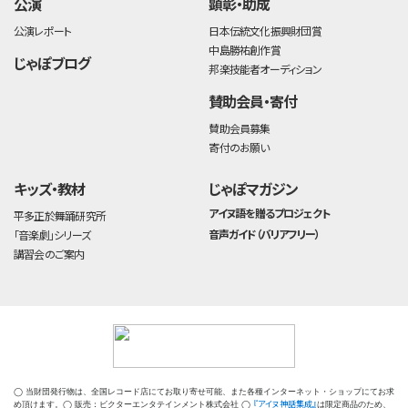
公演
顕彰・助成
公演レポート
日本伝統文化振興財団賞
中島勝祐創作賞
じゃぽブログ
邦楽技能者オーディション
賛助会員・寄付
賛助会員募集
寄付のお願い
キッズ・教材
じゃぽマガジン
アイヌ語を贈るプロジェクト
平多正於舞踊研究所
音声ガイド（バリアフリー）
「音楽劇」シリーズ
講習会のご案内
◯ 当財団発行物は、全国レコード店にてお取り寄せ可能、また各種インターネット・ショップにてお求
『アイヌ神話集成』
め頂けます。◯ 販売：ビクターエンタテインメント株式会社 ◯
は限定商品のため、