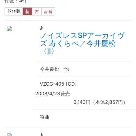
件数：4件
並び順
新
古
品番
♪
ノイズレスSPアーカイヴ
ズ 寿くらべ／今井慶松
〈Ⅱ〉
今井慶松
他
VZCG-405 [CD]
2008/4/23発売
3,143円（本体2,857円）
箏曲
♪