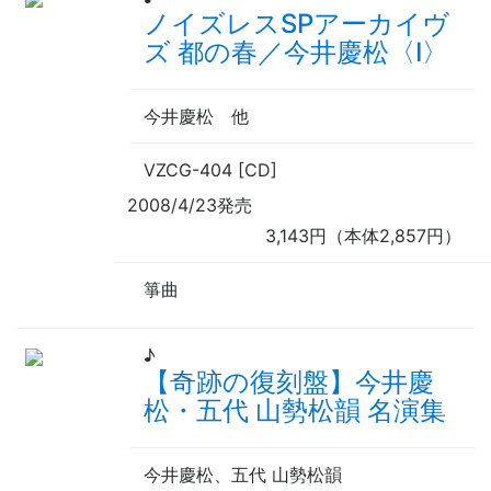
ノイズレスSPアーカイヴ
ズ 都の春／今井慶松〈Ⅰ〉
今井慶松
他
VZCG-404 [CD]
2008/4/23発売
3,143円（本体2,857円）
箏曲
♪
【奇跡の復刻盤】今井慶
松・五代 山勢松韻 名演集
今井慶松、五代 山勢松韻