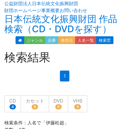
公益財団法人日本伝統文化振興財団
財団ホームページ
事業概要
お問い合わせ
日本伝統文化振興財団 作品
検索（CD・DVDを探す）
ジャンル
品番
発売日
人名
一覧
検索窓
検索結果
(current)
1
CD
カセット
DVD
VHS
4
0
0
0
検索条件：人名で「伊藤松超」