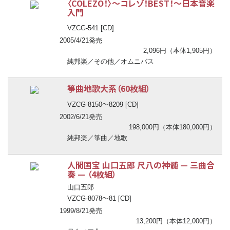
〈COLEZO！〉
〜
コレゾ！BEST！
〜
日本音楽
入門
VZCG-541 [CD]
2005/4/21発売
2,096円（本体1,905円）
純邦楽／その他／オムニバス
箏曲地歌大系（60枚組）
〜
VZCG-8150
8209 [CD]
2002/6/21発売
198,000円（本体180,000円）
純邦楽／箏曲／地歌
人間国宝 山口五郎 尺八の神髄
—
三曲合
奏
—
（4枚組）
山口五郎
〜
VZCG-8078
81 [CD]
1999/8/21発売
13,200円（本体12,000円）