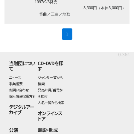
1997/9/3発売
3,300円（本体3,000円）
箏曲／三曲／地歌
(current)
1
0.36s
当財団につい
CD・DVDを探
て
す
ニュース
ジャンル一覧から
事業概要
検索
お問い合わせ
発売年月/番号か
個人情報保護方針
ら検索
人名一覧から検索
デジタルアー
カイブ
オンラインス
トア
公演
顕彰・助成