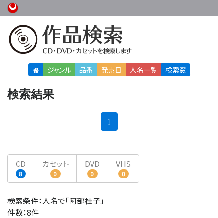
ジャンル
品番
発売日
人名
一覧
検索窓
検索結果
(current)
1
CD
カセット
DVD
VHS
8
0
0
0
検索条件：人名で「阿部桂子」
件数：8件