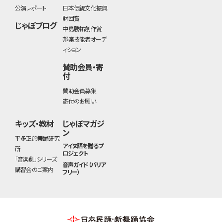
公演レポート
日本伝統文化振興
財団賞
じゃぽブログ
中島勝祐創作賞
邦楽技能者オーデ
ィション
賛助会員・寄
付
賛助会員募集
寄付のお願い
キッズ・教材
じゃぽマガジ
ン
平多正於舞踊研究
アイヌ語を贈るプ
所
ロジェクト
「音楽劇」シリーズ
音声ガイド（バリア
講習会のご案内
フリー）