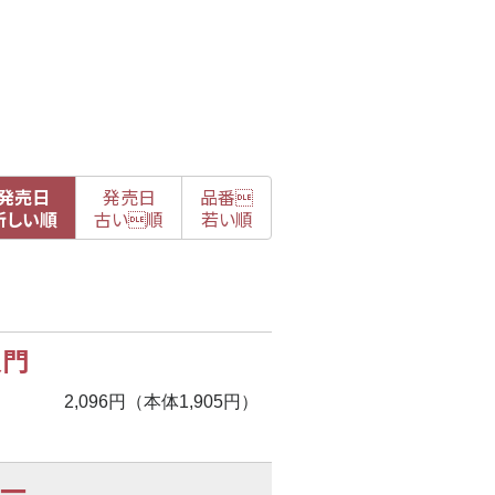
発売日
発売日
品番

新
しい順
古
い順
若い順
入門
2,096円（本体1,905円）
一