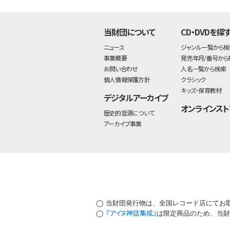
当財団について
CD・DVDを探
ニュース
ジャンル一覧から検
事業概要
発売年月/番号から
お問い合わせ
人名一覧から検索
個人情報保護方針
クラシック
キッズ・保育教材
デジタルアーカイブ
オンラインスト
歴史的音源について
アーカイブ事業
◯ 当財団発行物は、全国レコード店にてお
『アイヌ神話集成』
◯
は限定商品のため、当財