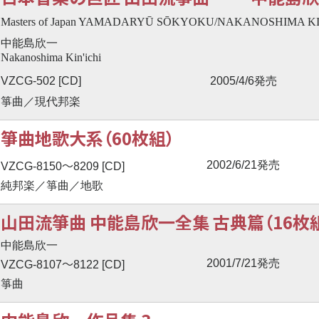
Masters of Japan YAMADARYŪ SŌKYOKU/NAKANOSHIMA KI
中能島欣一
Nakanoshima Kin'ichi
VZCG-502 [CD]
2005/4/6発売
箏曲／現代邦楽
箏曲地歌大系（60枚組）
〜
2002/6/21発売
VZCG-8150
8209 [CD]
純邦楽／箏曲／地歌
山田流箏曲 中能島欣一全集 古典篇（16枚
中能島欣一
〜
2001/7/21発売
VZCG-8107
8122 [CD]
箏曲