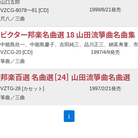
山口五郎
〜
1999/8/21発売
VZCG-8078
81 [CD]
尺八／三曲
ビクター邦楽名曲選 18 山田流箏曲名曲集
中能島欣一、中能島慶子、吉田純三、品川正三、納富寿童、
VZCG-20 [CD]
1997/4/9発売
箏曲／三曲
邦楽百選 名曲選［24］ 山田流箏曲名曲選
VZTG-28 [カセット]
1997/2/21発売
箏曲／三曲
(current)
1