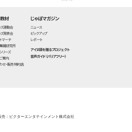
・教材
じゃぽマガジン
ッズ運動会
ニュース
ッズ発表会
ピックアップ
トマーチ
レポート
舞踊研究所
アイヌ語を贈るプロジェクト
シリーズ
音声ガイド（バリアフリー）
ご案内
わせ・販売特約店
販売：ビクターエンタテインメント株式会社