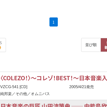
(current)
1
S
並び順
〈COLEZO！〉
〜
コレゾ！BEST！
〜
日本音楽
VZCG-541 [CD]
2005/4/21発売
純邦楽／その他／オムニバス
日本音楽の巨匠 山田流箏曲
──
中能島欣