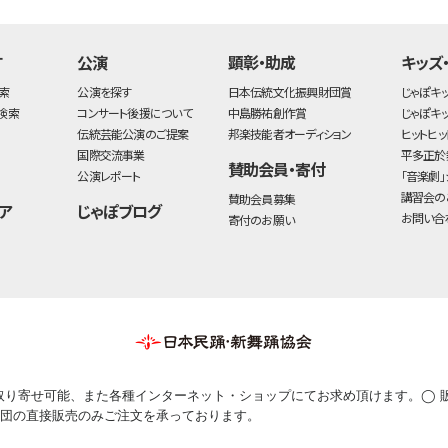
す
公演
顕彰・助成
キッズ
索
公演を探す
日本伝統文化振興財団賞
じゃぽキ
検索
コンサート後援について
中島勝祐創作賞
じゃぽキ
伝統芸能公演のご提案
邦楽技能者オーディション
ヒットヒッ
国際交流事業
平多正於
賛助会員・寄付
公演レポート
「音楽劇」
講習会の
賛助会員募集
ア
じゃぽブログ
お問い合
寄付のお願い
取り寄せ可能、また各種インターネット・ショップにてお求め頂けます。◯ 
団の直接販売のみご注文を承っております。