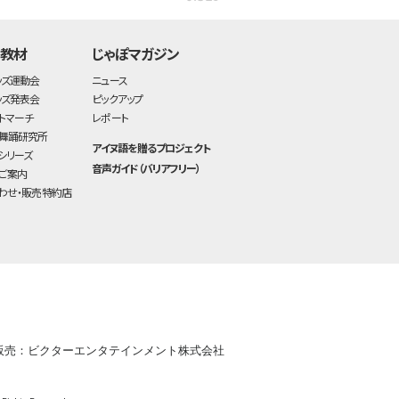
・教材
じゃぽマガジン
ッズ運動会
ニュース
ッズ発表会
ピックアップ
トマーチ
レポート
舞踊研究所
アイヌ語を贈るプロジェクト
シリーズ
音声ガイド（バリアフリー）
ご案内
わせ・販売特約店
販売：ビクターエンタテインメント株式会社