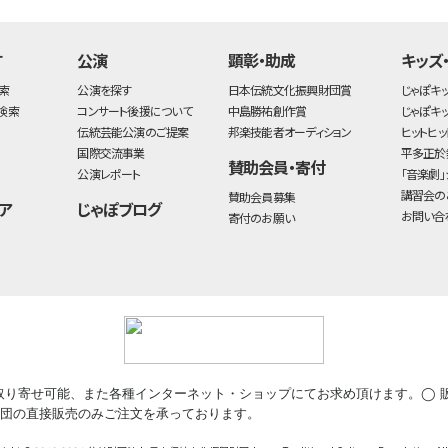
す
公演
顕彰・助成
キッズ
索
公演を探す
日本伝統文化振興財団賞
じゃぽキ
検索
コンサート後援について
中島勝祐創作賞
じゃぽキ
伝統芸能公演のご提案
邦楽技能者オーディション
ヒットヒッ
国際交流事業
平多正於
賛助会員・寄付
公演レポート
「音楽劇」
講習会の
賛助会員募集
ア
じゃぽブログ
お問い合
寄付のお願い
取り寄せ可能、また各種インターネット・ショップにてお求め頂けます。◯ 
団の直接販売のみご注文を承っております。