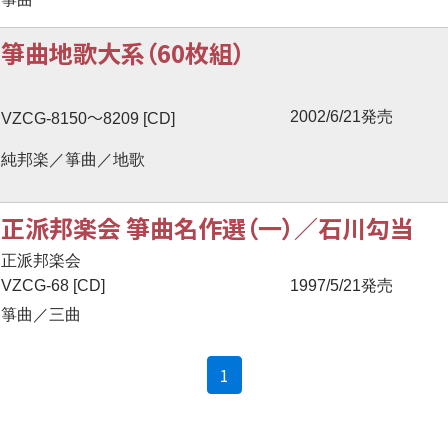
箏曲地歌大系（60枚組）
〜
2002/6/21発売
VZCG-8150
8209 [CD]
純邦楽／箏曲／地歌
正派邦楽会 箏曲名作選（一）／石川勾当
正派邦楽会
VZCG-68 [CD]
1997/5/21発売
箏曲／三曲
(current)
1