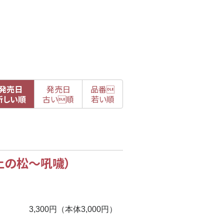
発売日
発売日
品番

新
しい順
古
い順
若い順
上の松
〜
吼噦）
3,300円（本体3,000円）