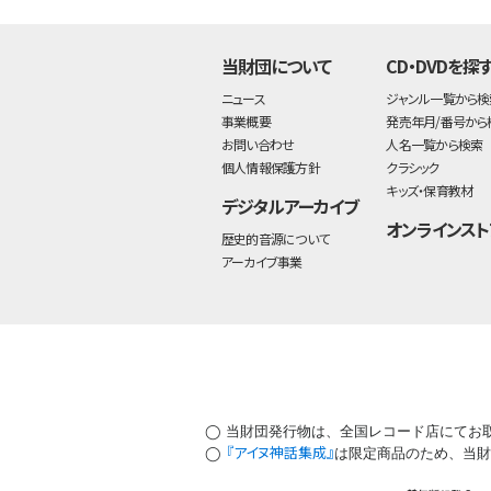
当財団について
CD・DVDを探
ニュース
ジャンル一覧から検
事業概要
発売年月/番号から
お問い合わせ
人名一覧から検索
個人情報保護方針
クラシック
キッズ・保育教材
デジタルアーカイブ
オンラインスト
歴史的音源について
アーカイブ事業
◯ 当財団発行物は、全国レコード店にてお
『アイヌ神話集成』
◯
は限定商品のため、当財