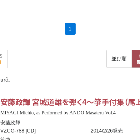
(current)
1
S
並び順
urô」
安藤政輝 宮城道雄を弾く4
〜
箏手付集（尾
MIYAGI Michio, as Performed by ANDO Masateru Vol.4
安藤政輝
VZCG-788 [CD]
2014/2/26発売
箏曲