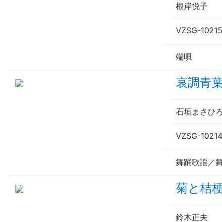
根岸悦子
VZSG-1021
端唄
哀調青
石垣まさひ
VZSG-1021
舞踊歌謡／
菊と桔
鈴木正夫