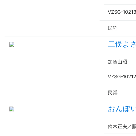
VZSG-1021
民謡
二俣よ
加賀山昭
VZSG-1021
民謡
おんぽ
鈴木正夫／