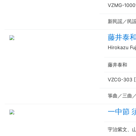
VZMG-100
新民謡／民
藤井泰
Hirokazu Fuj
藤井泰和
VZCG-303 
箏曲／三曲
一中節 
宇治紫文、