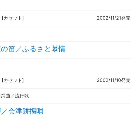
5 [カセット]
2002/11/21発売
葉の笛／ふるさと慕情
ろ
4 [カセット]
2002/11/10発売
舞踊曲／流行歌
梗／会津餅搗唄