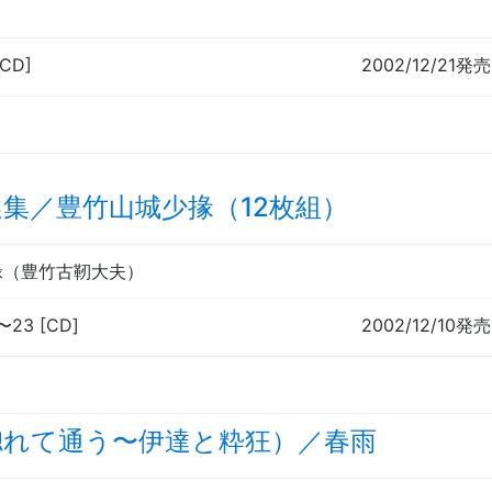
[CD]
2002/12/21発売
集／豊竹山城少掾（12枚組）
掾（豊竹古靭大夫）
〜
23 [CD]
2002/12/10発売
惚れて通う
〜
伊達と粋狂）／春雨