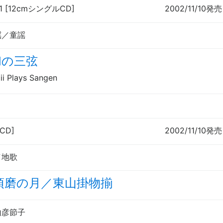
01 [12cmシングルCD]
2002/11/10発売
謡／童謡
和の三弦
ii Plays Sangen
[CD]
2002/11/10発売
／地歌
須磨の月／東山掛物揃
山彦節子