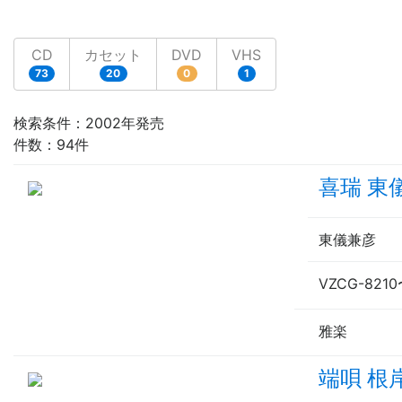
CD
カセット
DVD
VHS
73
20
0
1
検索条件：2002年発売
件数：94件
喜瑞 東
東儀兼彦
VZCG-8210
雅楽
端唄 根