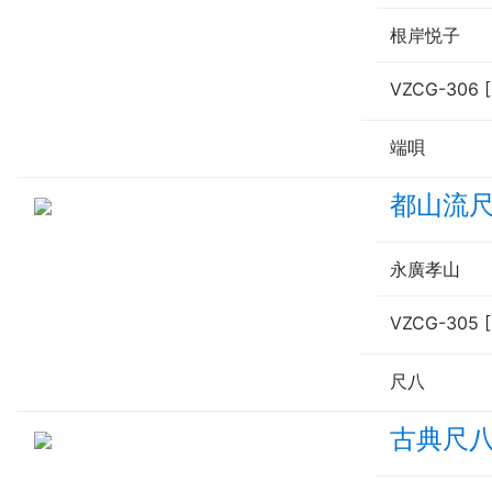
根岸悦子
VZCG-306 
端唄
都山流
永廣孝山
VZCG-305 
尺八
古典尺