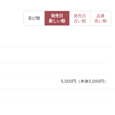
発売日
発売日
品番
並び順
新
しい順
古
い順
若い順
5,500円（本体5,000円）