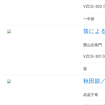
VZCG-302 
一中節
笛による
寶山左衛門
VZCG-301 [
笛
秋田節
武花千草