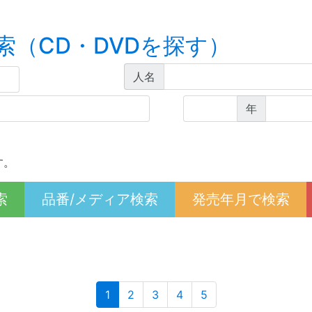
索（CD・DVDを探す）
人名
年
す。
索
品番/メディア検索
発売年月で検索
(current)
1
2
3
4
5