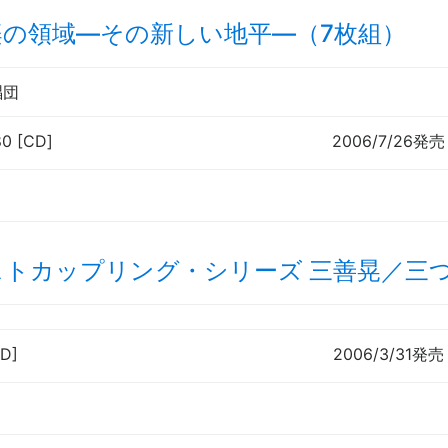
楽の領域—その新しい地平—（7枚組）
唱団
80 [CD]
2006/7/26発売
ストカップリング・シリーズ 三善晃／三
D]
2006/3/31発売