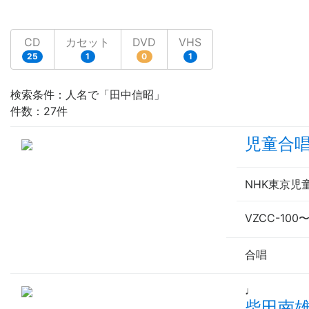
CD
カセット
DVD
VHS
25
1
0
1
検索条件：人名で「田中信昭」
件数：27件
児童合
NHK東京
VZCC-100
合唱
♩
柴田南雄