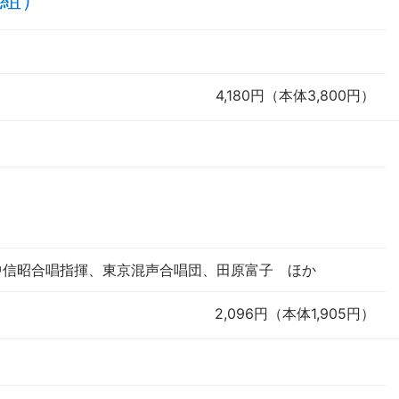
4,180円（本体3,800円）
中信昭
合唱指揮
、東京混声合唱団、田原富子
ほか
2,096円（本体1,905円）