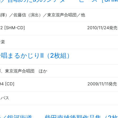
指揮
）／佐藤信（
演出
）／東京混声合唱団／
他
92 [SHM-CD]
2010/11/24発売
音楽
唱まるかじりⅡ（2枚組）
揮
、東京混声合唱団
ほか
94 [CD]
2009/11/11発売
ニバス
野／銀河街道
──
柴田南雄後期作品集（2