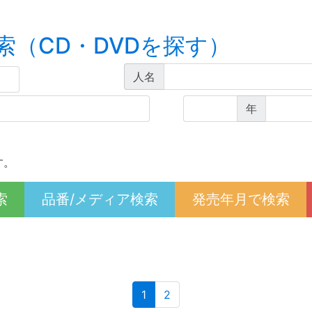
索（CD・DVDを探す）
人名
年
す。
索
品番/メディア検索
発売年月で検索
(current)
1
2