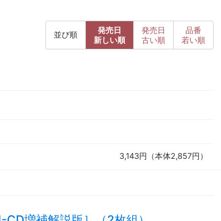
発売日
発売日
品番
並び順
新
しい順
古
い順
若い順
3,143円（本体2,857円）
-CD増補解説版］（2枚組）