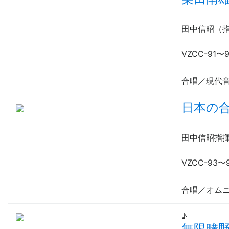
田中信昭（
VZCC-91
〜
合唱／現代
日本の合
田中信昭
指
VZCC-93
〜
合唱／オム
♪
無限曠