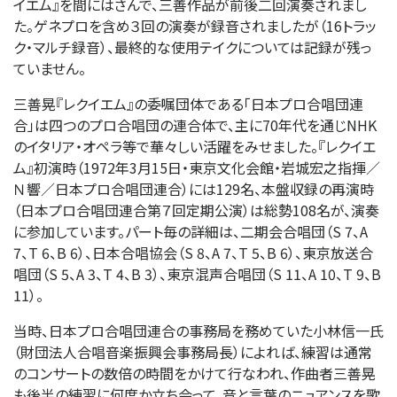
イエム』を間にはさんで、三善作品が前後二回演奏されまし
た。ゲネプロを含め３回の演奏が録音されましたが（16トラッ
ク・マルチ録音）、最終的な使用テイクについては記録が残っ
ていません。
三善晃『レクイエム』の委嘱団体である「日本プロ合唱団連
合」は四つのプロ合唱団の連合体で、主に70年代を通じNHK
のイタリア・オペラ等で華々しい活躍をみせました。『レクイエ
ム』初演時（1972年3月15日・東京文化会館・岩城宏之指揮／
Ｎ響／日本プロ合唱団連合）には129名、本盤収録の再演時
（日本プロ合唱団連合第７回定期公演）は総勢108名が、演奏
に参加しています。パート毎の詳細は、二期会合唱団（S 7、A
7、T 6、B 6）、日本合唱協会（S 8、A 7、T 5、B 6）、東京放送合
唱団（S 5、A 3、T 4、B 3）、東京混声合唱団（S 11、A 10、T 9、B
11）。
当時、日本プロ合唱団連合の事務局を務めていた小林信一氏
（財団法人合唱音楽振興会事務局長）によれば、練習は通常
のコンサートの数倍の時間をかけて行なわれ、作曲者三善晃
も後半の練習に何度か立ち会って、音と言葉のニュアンスを歌