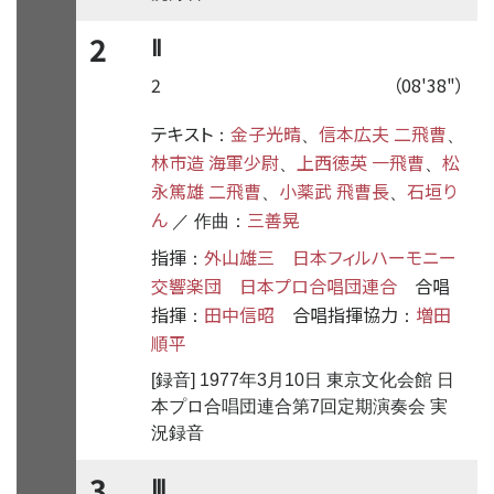
2
Ⅱ
2
（08'38"）
テキスト
金子光晴
信本広夫 二飛曹
：
、
、
林市造 海軍少尉
上西徳英 一飛曹
松
、
、
永篤雄 二飛曹
小薬武 飛曹長
石垣り
、
、
ん
三善晃
／ 作曲：
指揮
外山雄三
日本フィルハーモニー
：
交響楽団
日本プロ合唱団連合
合唱
指揮
田中信昭
合唱指揮協力
増田
：
：
順平
[録音] 1977年3月10日 東京文化会館 日
本プロ合唱団連合第7回定期演奏会 実
況録音
3
Ⅲ