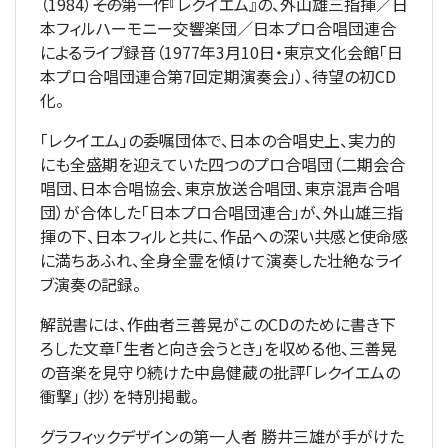
（1984）――その第一作『レクイエム』の、外山雄三指揮／日
本フィルハーモニー交響楽団／日本プロ合唱団連合
によるライブ録音（1977年3月10日・東京文化会館「日
本プロ合唱団連合第7回定期演奏会」）、待望の初CD
化。
「レクイエム」の委嘱団体で、日本の合唱史上、実力的
にも全盛期を迎えていた四つのプロ合唱団（二期会合
唱団、日本合唱協会、東京放送合唱団、東京混声合唱
団）が合体した「日本プロ合唱団連合」が、外山雄三指
揮の下、日本フィルと共に、作品への深い共感と使命感
に満ちあふれ、全身全霊を傾けて演奏した壮絶なライ
ブ演奏の記録。
解説書には、作曲者三善晃がこのCDのために書き下
ろした文章「生者と向き会うとき」を収める他、三善晃
の音楽を見守り続けた中島健蔵の批評「レクイエムの
衝撃」（抄）を特別掲載。
グラフィックデザインの第一人者 勝井三雄が手がけた