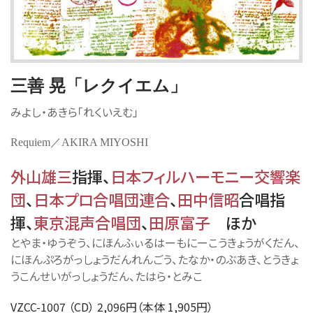
三善 晃「レクイエム」
みよし・あきら「れくいえむ」
Requiem／AKIRA MIYOSHI
外山雄三
指揮
、
日本フィルハーモニー交響楽
団
、
日本プロ合唱団連合
、
田中信昭
合唱指
揮
、
東京混声合唱団
、
田原富子
ほか
とやま・ゆうぞう、にほんふぃるはーもにーこうきょうがくだん、
にほんぷろがっしょうだんれんごう、たなか・のぶあき、とうきょ
うこんせいがっしょうだん、たはら・とみこ
VZCC-1007 （CD） 2,096円（本体 1,905円）