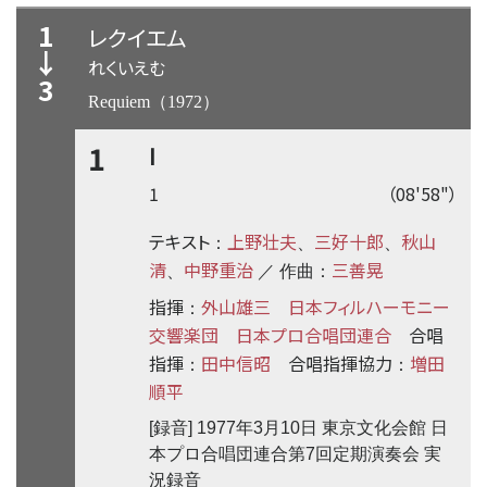
1
レクイエム
↓
れくいえむ
3
Requiem（1972）
1
Ⅰ
1
（08'58"）
テキスト
上野壮夫
三好十郎
秋山
：
、
、
清
中野重治
三善晃
、
／ 作曲：
指揮
外山雄三
日本フィルハーモニー
：
交響楽団
日本プロ合唱団連合
合唱
指揮
田中信昭
合唱指揮協力
増田
：
：
順平
[録音] 1977年3月10日 東京文化会館 日
本プロ合唱団連合第7回定期演奏会 実
況録音