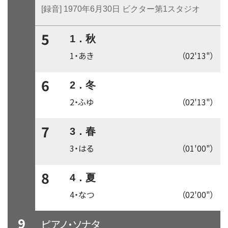
[録音] 1970年6月30日 ビクター第1スタジオ
5
1．秋
1・あき
（02'13"）
6
2．冬
2・ふゆ
（02'13"）
7
3．春
3・はる
（01'00"）
8
4．夏
4・なつ
（02'00"）
9
ピアノ・ソナタ