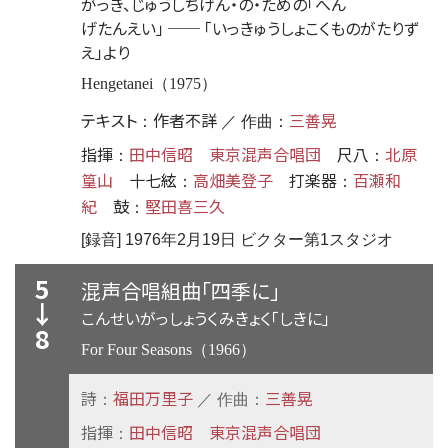
がっき、じゅうしちげん・の・ための「へん
げたんえい」
──
「いっきゅうしょこくものがたりず
え」より
Hengetanei（1975）
テキスト
作者不詳
三善晃
：
／ 作曲：
指揮
田中信昭
東京混声合唱団
尺八
北原
：
：
篁山
十七絃
高畑美登子
打楽器
百瀬和
：
：
紀
鼓
堅田喜三久
：
[録音] 1976年2月19日 ビクター第1スタジオ
5
混声合唱組曲「四季に」
↓
こんせいがっしょうくみきょく「しきに」
8
For Four Seasons（1966）
詩
福田万里子
三善晃
：
／ 作曲：
指揮
田中信昭
東京混声合唱団
：