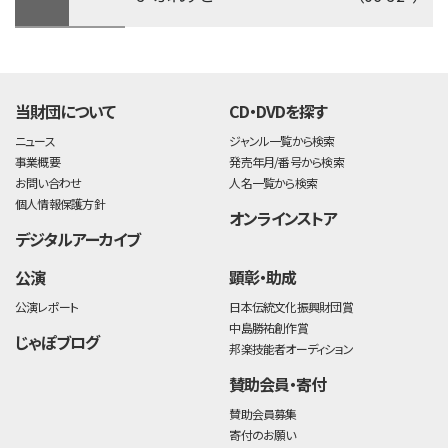
time:0.37 s
・
当財団について
CD・DVDを探す
ニュース
ジャンル一覧から検索
事業概要
発売年月/番号から検索
お問い合わせ
人名一覧から検索
個人情報保護方針
オンラインストア
デジタルアーカイブ
公演
顕彰・助成
公演レポート
日本伝統文化振興財団賞
中島勝祐創作賞
じゃぽブログ
邦楽技能者オーディション
賛助会員・寄付
賛助会員募集
寄付のお願い