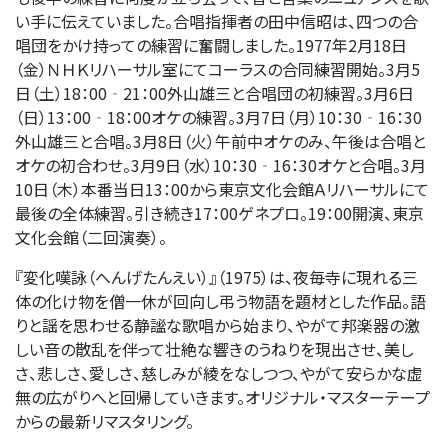
い手に伝えていました。合唱指揮者の田中信昭は、四つの合
唱団をかけ持っての練習に奮闘しました。1977年2月18日
（金）ＮＨＫリハーサル室にてコーラスの合同練習開始。3月5
日（土）18：00‐21：00外山雄三と合唱団の初練習。3月6日
（日）13：00‐18：00オケの練習。3月7日（月）10：30‐16：30
外山雄三と合唱。3月8日（火）午前中オケのみ、午後は合唱と
オケの初合わせ。3月9日（水）10：30‐16：30オケと合唱。3月
10日（木）本番当日13：00から東京文化会館Ａリハーサルにて
最後の全体練習。引き続き17：00ゲネプロ。19：00開演、東京
文化会館（二回演奏）。
『変化嘆詠（へんげたんえい）』（1975）は、夜毎寺に現れる三
体の化け物を僧一休が回向し弔う物語を題材とした作品。語
りと謡を思わせる静謐な歌唱から始まり、やがて邦楽器の激
しい音の散乱を伴って壮絶な響きのうねりを現出させ、美し
さ、悲しさ、愛しさ、慈しみが綾をなしつつ、やがて安らかな虚
無の広がりへと回帰していきます。オリジナル・マスターテープ
からの最新リマスタリング。