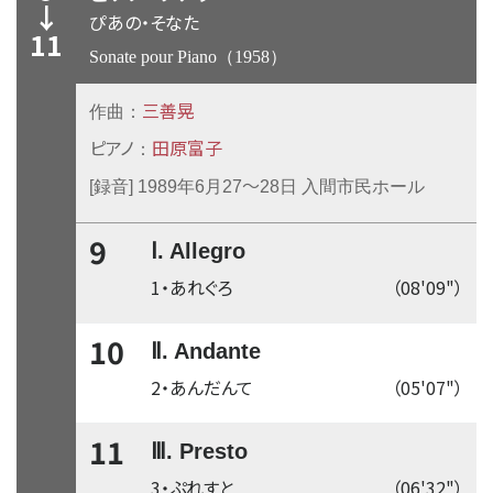
↓
ぴあの・そなた
11
Sonate pour Piano（1958）
三善晃
作曲：
ピアノ
田原富子
：
〜
[録音] 1989年6月27
28日 入間市民ホール
9
Ⅰ. Allegro
1・あれぐろ
（08'09"）
10
Ⅱ. Andante
2・あんだんて
（05'07"）
11
Ⅲ. Presto
3・ぷれすと
（06'32"）