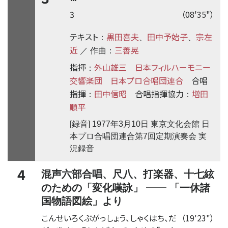
3
（08'35"）
テキスト
黒田喜夫
田中予始子
宗左
：
、
、
近
三善晃
／ 作曲：
指揮
外山雄三
日本フィルハーモニー
：
交響楽団
日本プロ合唱団連合
合唱
指揮
田中信昭
合唱指揮協力
増田
：
：
順平
[録音] 1977年3月10日 東京文化会館 日
本プロ合唱団連合第7回定期演奏会 実
況録音
4
混声六部合唱、尺八、打楽器、十七絃
──
のための「変化嘆詠」
「一休諸
国物語図絵」より
こんせいろくぶがっしょう、しゃくはち、だ
（19'23"）