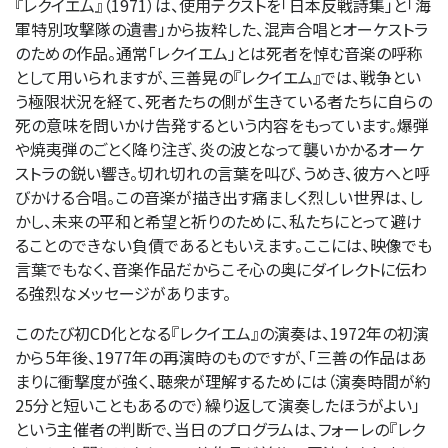
『レクイエム』（1971）は、使用テクストを「日本反戦詩集」と「海
軍特別攻撃隊の遺書」から抜粋した、混声合唱とオーケストラ
のための作品。通常「レクイエム」とは死者を悼む音楽の呼称
として用いられますが、三善晃の『レクイエム』では、戦争とい
う極限状況を経て、死者たちの側が生きている者たちに自らの
死の意味を問いかけ告発するという内容をもっています。爆弾
や焼夷弾のごとく降り注ぎ、炎の波となって襲いかかるオーケ
ストラの鋭い響き。切れ切れの言葉を叫び、うめき、彼方へと呼
びかける合唱。この音楽が描き出す痛ましく烈しい世界は、し
かし、未来の平和と希望と祈りのために、私たちにとって避け
ることのできない負債であるともいえます。ここには、映像でも
言葉でもなく、音楽作品だからこそ心の奥にダイレクトに伝わ
る強烈なメッセージがあります。
このたび初CD化となる『レクイエム』の演奏は、1972年の初演
から５年後、1977年の再演時のものですが、「三善の作品はあ
まりに衝撃度が強く、聴衆が理解するためには（演奏時間が約
25分と短いこともあるので）繰り返して演奏したほうがよい」
という主催者の判断で、当日のプログラムは、フォーレの『レク