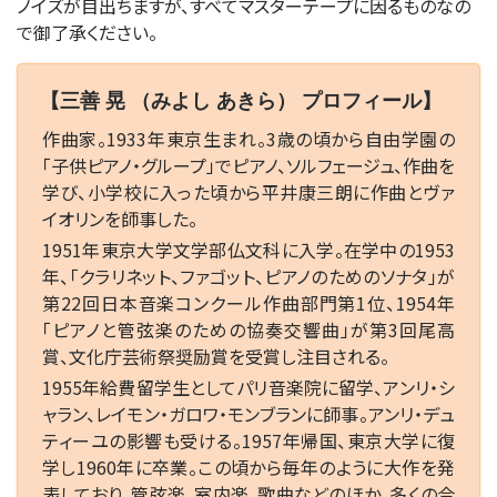
ノイズが目出ちますが、すべてマスターテープに因るものなの
で御了承ください。
【三善 晃 （みよし あきら） プロフィール】
作曲家。1933年東京生まれ。3歳の頃から自由学園の
「子供ピアノ・グループ」でピアノ、ソルフェージュ、作曲を
学び、小学校に入った頃から平井康三朗に作曲とヴァ
イオリンを師事した。
1951年東京大学文学部仏文科に入学。在学中の1953
年、「クラリネット、ファゴット、ピアノのためのソナタ」が
第22回日本音楽コンクール作曲部門第1位、1954年
「ピアノと管弦楽のための協奏交響曲」が第3回尾高
賞、文化庁芸術祭奨励賞を受賞し注目される。
1955年給費留学生としてパリ音楽院に留学、アンリ・シ
ャラン、レイモン・ガロワ・モンブランに師事。アンリ・デュ
ティーユの影響も受ける。1957年帰国、東京大学に復
学し1960年に卒業。この頃から毎年のように大作を発
表しており、管弦楽、室内楽、歌曲などのほか、多くの合