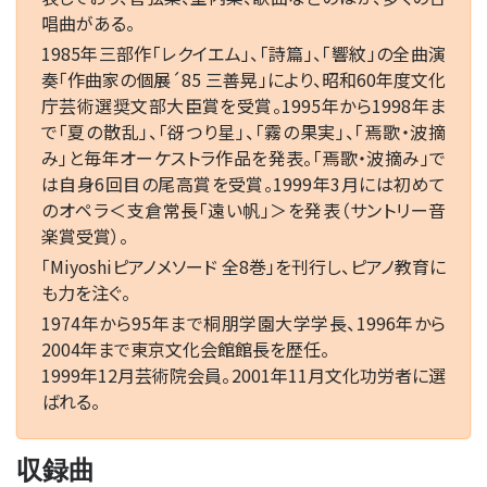
唱曲がある。
1985年三部作「レクイエム」、「詩篇」、「響紋」の全曲演
奏「作曲家の個展´85 三善晃」により、昭和60年度文化
庁芸術選奨文部大臣賞を受賞。1995年から1998年ま
で「夏の散乱」、「谺つり星」、「霧の果実」、「焉歌・波摘
み」と毎年オーケストラ作品を発表。「焉歌・波摘み」で
は自身6回目の尾高賞を受賞。1999年3月には初めて
のオペラ＜支倉常長「遠い帆」＞を発表（サントリー音
楽賞受賞）。
「Miyoshiピアノメソード 全8巻」を刊行し、ピアノ教育に
も力を注ぐ。
1974年から95年まで桐朋学園大学学長、1996年から
2004年まで東京文化会館館長を歴任。
1999年12月芸術院会員。2001年11月文化功労者に選
ばれる。
収録曲