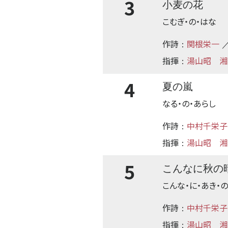
3
小麦の花
こむぎ・の・はな
作詩
関根栄一
：
／
指揮
湯山昭
湘
：
4
夏の嵐
なる・の・あらし
作詩
中村千栄子
：
指揮
湯山昭
湘
：
5
こんなに秋の
こんな・に・あき・の
作詩
中村千栄子
：
指揮
湯山昭
湘
：