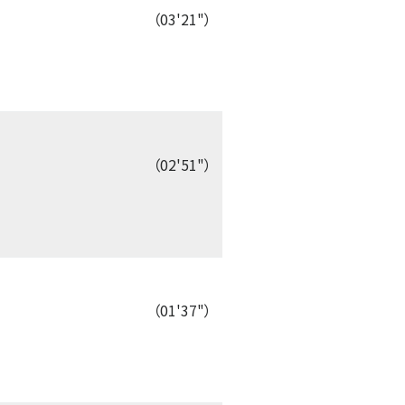
（03'21"）
（02'51"）
（01'37"）