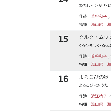
わたし・は・かぜ・
作詩
若谷和子
：
／
指揮
湯山昭
湘
：
15
クルク・ムッ
くるく・むっく・るっ
作詩
若谷和子
：
／
指揮
湯山昭
湘
：
16
よろこびの歌
よろこび・の・うた
作詩
近江靖子
：
／
指揮
湯山昭
湘
：