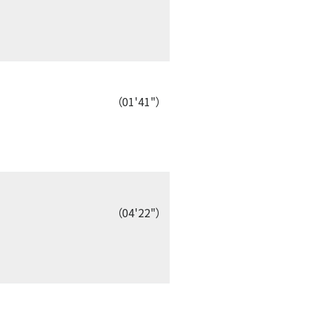
（01'41"）
（04'22"）