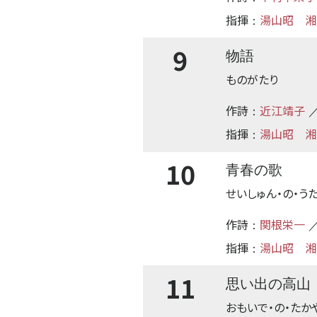
指揮
湯山昭
湘
：
9
物語
ものがたり
作詩
近江靖子
：
／
指揮
湯山昭
湘
：
10
青春の歌
せいしゅん・の・う
作詩
関根栄一
：
／
指揮
湯山昭
湘
：
11
思い出の高山
おもいで・の・たか