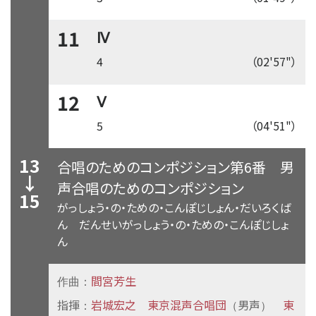
11
Ⅳ
4
（02'57"）
12
Ⅴ
5
（04'51"）
13
合唱のためのコンポジション第6番
男
↓
声合唱のためのコンポジション
15
がっしょう・の・ための・こんぽじしょん・だいろくば
ん だんせいがっしょう・の・ための・こんぽじしょ
ん
間宮芳生
作曲：
指揮
岩城宏之
東京混声合唱団
男声
東
：
（
）