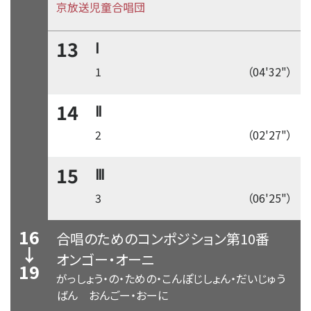
京放送児童合唱団
13
Ⅰ
1
（04'32"）
14
Ⅱ
2
（02'27"）
15
Ⅲ
3
（06'25"）
16
合唱のためのコンポジション第10番
↓
オンゴー・オーニ
19
がっしょう・の・ための・こんぽじしょん・だいじゅう
ばん おんごー・おーに