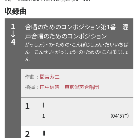
収録曲
1
合唱のためのコンポジション第1番
混
↓
声合唱のためのコンポジション
4
がっしょう・の・ための・こんぽじしょん・だいいちば
ん こんせい・がっしょう・の・ための・こんぽじしょ
ん
間宮芳生
作曲：
指揮
田中信昭
東京混声合唱団
：
1
Ⅰ
1
（04'57"）
2
Ⅱ