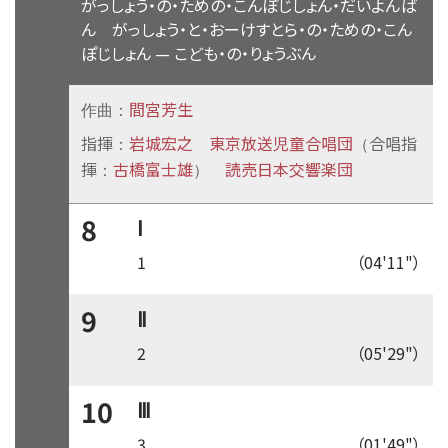
がっしょう・の・ための・こんぽじしょん・だいよんば
ん がっしょう・と・おーけすとら・の・ための・こん
ぽじしょん
—
こども・の・りょうぶん
間宮芳生
作曲：
指揮
岩城宏之
東京放送児童合唱団
合唱指
：
（
揮
古橋富士雄
読売日本交響楽団
：
）
8
Ⅰ
1
（04'11"）
9
Ⅱ
2
（05'29"）
10
Ⅲ
3
（01'49"）