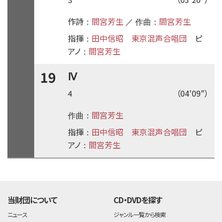
作詩
間宮芳生
間宮芳生
：
／ 作曲：
指揮
田中信昭
東京混声合唱団
ピ
：
アノ
間宮芳生
：
19
Ⅳ
4
（04'09"）
間宮芳生
作曲：
指揮
田中信昭
東京混声合唱団
ピ
：
アノ
間宮芳生
：
time:0.45 s
・
当財団について
CD・DVDを探す
ニュース
ジャンル一覧から検索