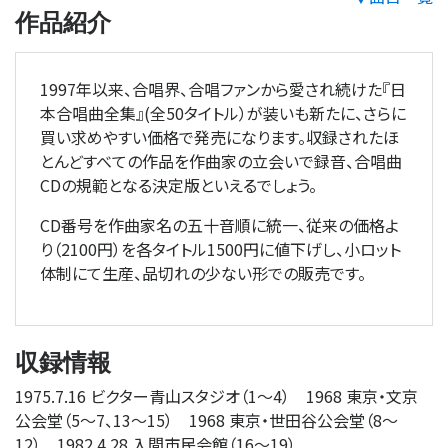
作品紹介
1997年以来、合唱界、合唱ファンから愛され続けた『日
本合唱曲全集』(全50タイトル）が装いも新たに、さらに
買い求めやすい価格で発売になります。収録されたほ
とんどすべての作品を作曲家の立会いで録音、合唱曲
CDの規範となる決定版といえるでしょう。
CD番号を作曲家名の五十音順に統一、従来の価格よ
り（2100円）を各タイトル1500円に値下げし、小ロット
体制にて生産、品切れの少ない形での販売です。
収録情報
1975.7.16 ビクター青山スタジオ（1
〜
4） 1968 東京・文京
公会堂（5
〜
7、13
〜
15） 1968 東京・世田谷公会堂（8
〜
12） 1982.4.28 入間市民会館（16
〜
19）