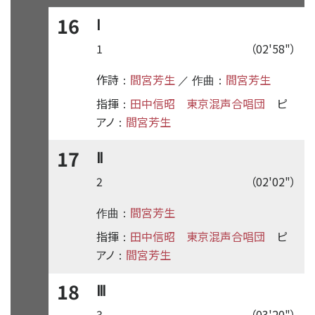
16
Ⅰ
1
（02'58"）
作詩
間宮芳生
間宮芳生
：
／ 作曲：
指揮
田中信昭
東京混声合唱団
ピ
：
アノ
間宮芳生
：
17
Ⅱ
2
（02'02"）
間宮芳生
作曲：
指揮
田中信昭
東京混声合唱団
ピ
：
アノ
間宮芳生
：
18
Ⅲ
3
（03'20"）