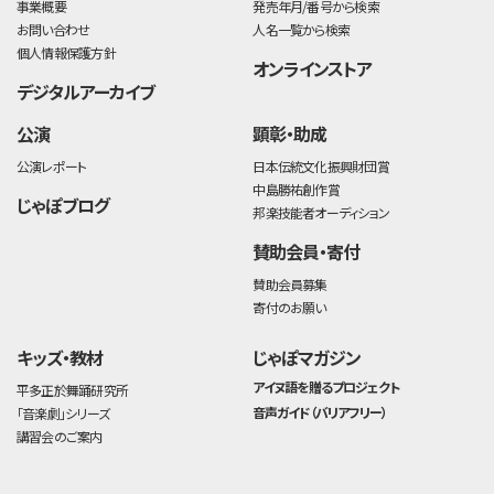
事業概要
発売年月/番号から検索
お問い合わせ
人名一覧から検索
個人情報保護方針
オンラインストア
デジタルアーカイブ
公演
顕彰・助成
公演レポート
日本伝統文化振興財団賞
中島勝祐創作賞
じゃぽブログ
邦楽技能者オーディション
賛助会員・寄付
賛助会員募集
寄付のお願い
キッズ・教材
じゃぽマガジン
アイヌ語を贈るプロジェクト
平多正於舞踊研究所
音声ガイド（バリアフリー）
「音楽劇」シリーズ
講習会のご案内