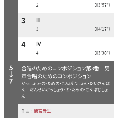
2
（03'57"）
3
Ⅲ
3
（04'17"）
4
Ⅳ
4
（03'38"）
5
合唱のためのコンポジション第3番
男
↓
声合唱のためのコンポジション
7
がっしょう・の・ための・こんぽじしょん・だいさんば
ん だんせいがっしょう・の・ための・こんぽじしょ
ん
間宮芳生
作曲：