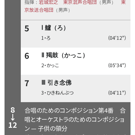
指揮
岩城宏之
東京混声合唱団
男声
東
：
（
）
京放送合唱団
男声
（
）
5
Ⅰ 艫（ろ）
1・ろ
（04'12"）
6
Ⅱ 羯鼓（かっこ）
2・かっこ
（05'34"）
7
Ⅲ 引き念佛
3・ひきねんぶつ
（04'11"）
8
合唱のためのコンポジション第4番
合
↓
唱とオーケストラのためのコンポジショ
12
ン
—
子供の領分